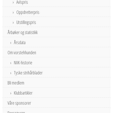
Avlspris
Oppdretterpris
Utstillingspris
Årbøker og statistikk
Årsdata
Om vorstehhunden
NVK-historie
Tyske strihårblader
Bli medlem
Klubbartikler
Våre sponsorer
Personvern