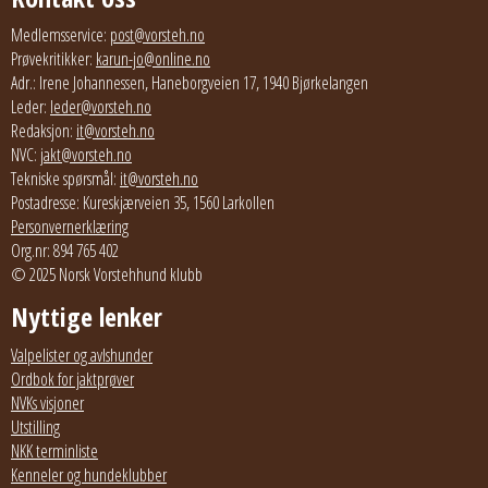
Medlemsservice:
post@vorsteh.no
Prøvekritikker:
karun-jo@online.no
Adr.: Irene Johannessen, Haneborgveien 17, 1940 Bjørkelangen
Leder:
leder@vorsteh.no
Redaksjon:
it@vorsteh.no
NVC:
jakt@vorsteh.no
Tekniske spørsmål:
it@vorsteh.no
Postadresse: Kureskjærveien 35, 1560 Larkollen
Personvernerklæring
Org.nr: 894 765 402
© 2025 Norsk Vorstehhund klubb
Nyttige lenker
Valpelister og avlshunder
Ordbok for jaktprøver
NVKs visjoner
Utstilling
NKK terminliste
Kenneler og hundeklubber