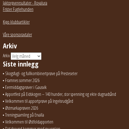
Jaktprøveresultater - Royalura
Frister Fuglehunden
Kjøp klubbartikler
Våre sponsoravtaler
Arkiv
Arkiv
Siste innlegg
Skogsfugl- og fullkombinertprøve på Presteseter
Framnes sommer 2026
Eermiddagsprøver i Gausvik
Apportfest på Eidskogen – 140 hunder, stor spenning og ekte dugnadsånd
Velkommen til apportprøve på Ingelsrudgård
Østmarkaprøven 2026
Treningssamling på Ervalla
Velkommen til Østfoldapporten
Datahound kommer med ny versjon