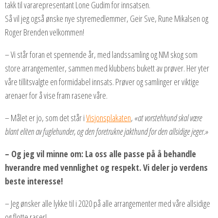
takk til vararepresentant Lone Gudim for innsatsen.
Så vil jeg også ønske nye styremedlemmer, Geir Sve, Rune Mikalsen og
Roger Brenden velkommen!
– Vi står foran et spennende år, med landssamling og NM skog som
store arrangementer, sammen med klubbens bukett av prøver. Her yter
våre tillitsvalgte en formidabel innsats. Prøver og samlinger er viktige
arenaer for å vise fram rasene våre.
– Målet er jo, som det står i
Visjonsplakaten
,
«at vorstehhund skal være
blant eliten av fuglehunder, og den foretrukne jakthund for den allsidige jeger.»
– Og jeg vil minne om: La oss alle passe på å behandle
hverandre med vennlighet og respekt. Vi deler jo verdens
beste interesse!
– Jeg ønsker alle lykke til i 2020 på alle arrangementer med våre allsidige
og flotte raser!