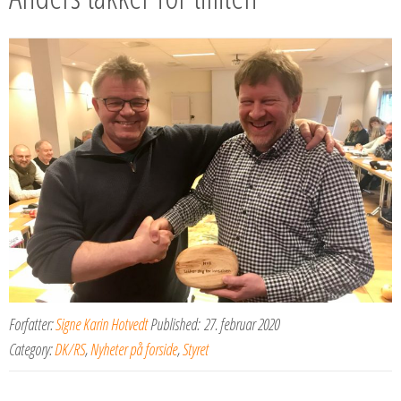
Forfatter:
Signe Karin Hotvedt
Published:
27. februar 2020
Category:
DK/RS
,
Nyheter på forside
,
Styret