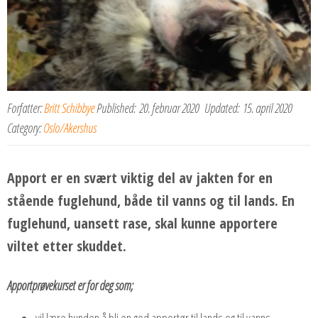
Forfatter:
Britt Schibbye
Published:
20. februar 2020
Updated:
15. april 2020
Category:
Oslo/Akershus
Apport er en svært viktig del av jakten for en
stående fuglehund, både til vanns og til lands. En
fuglehund, uansett rase, skal kunne apportere
viltet etter skuddet.
Apportprøvekurset er for deg som;
vil lære hunden å bli en god apportør til lands og til vanns