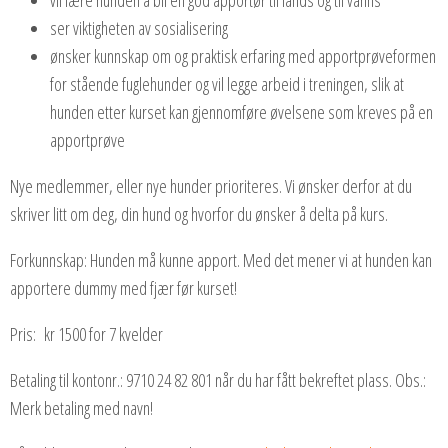
ser viktigheten av sosialisering
ønsker kunnskap om og praktisk erfaring med apportprøveformen
for stående fuglehunder og vil legge arbeid i treningen, slik at
hunden etter kurset kan gjennomføre øvelsene som kreves på en
apportprøve
Nye medlemmer, eller nye hunder prioriteres. Vi ønsker derfor at du
skriver litt om deg, din hund og hvorfor du ønsker å delta på kurs.
Forkunnskap: Hunden må kunne apport. Med det mener vi at hunden kan
apportere dummy med fjær før kurset!
Pris: kr 1500 for 7 kvelder
Betaling til kontonr.: 9710 24 82 801 når du har fått bekreftet plass. Obs.:
Merk betaling med navn!