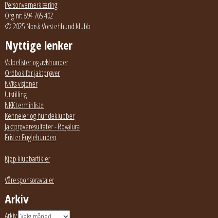
Personvernerklæring
Org.nr: 894 765 402
© 2025 Norsk Vorstehhund klubb
Nyttige lenker
Valpelister og avlshunder
Ordbok for jaktprøver
NVKs visjoner
Utstilling
NKK terminliste
Kenneler og hundeklubber
Jaktprøveresultater - Royalura
Frister Fuglehunden
Kjøp klubbartikler
Våre sponsoravtaler
Arkiv
Arkiv