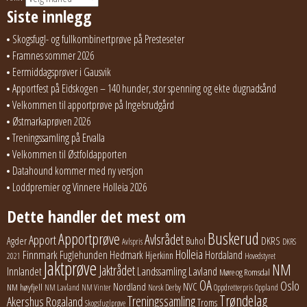
Siste innlegg
Skogsfugl- og fullkombinertprøve på Presteseter
Framnes sommer 2026
Eermiddagsprøver i Gausvik
Apportfest på Eidskogen – 140 hunder, stor spenning og ekte dugnadsånd
Velkommen til apportprøve på Ingelsrudgård
Østmarkaprøven 2026
Treningssamling på Ervalla
Velkommen til Østfoldapporten
Datahound kommer med ny versjon
Loddpremier og Vinnere Holleia 2026
Dette handler det mest om
Buskerud
Apportprøve
Avlsrådet
Apport
Buhol
DKRS
Agder
Avlspris
DKRS
Holleia
Finnmark
Fuglehunden
Hedmark
Hordaland
Hjerkinn
2021
Hovedstyret
Jaktprøve
NM
Jaktrådet
Lavland
Innlandet
Landssamling
Møre og Romsdal
OA
Oslo
Nordland
NVC
NM høyfjell
NM Lavland
NM Vinter
Norsk Derby
Oppdretterpris
Oppland
Trøndelag
Treningssamling
Akershus
Rogaland
Troms
Skogsfuglprøve