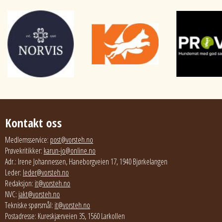
Kontakt oss
Medlemsservice:
post@vorsteh.no
Prøvekritikker:
karun-jo@online.no
Adr.: Irene Johannessen, Haneborgveien 17, 1940 Bjørkelangen
Leder:
leder@vorsteh.no
Redaksjon:
it@vorsteh.no
NVC:
jakt@vorsteh.no
Tekniske spørsmål:
it@vorsteh.no
Postadresse: Kureskjærveien 35, 1560 Larkollen