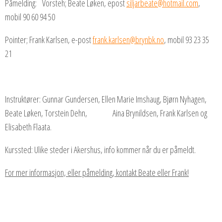
Påmelding: Vorsteh; Beate Løken, epost
siljarbeate@hotmail.com
,
mobil 90 60 94 50
Pointer; Frank Karlsen, e-post
frank.karlsen@brynbk.no
, mobil 93 23 35
21
Instruktører: Gunnar Gundersen, Ellen Marie Imshaug, Bjørn Nyhagen,
Beate Løken, Torstein Dehn, Aina Brynildsen, Frank Karlsen og
Elisabeth Flaata.
Kurssted: Ulike steder i Akershus, info kommer når du er påmeldt.
For mer informasjon, eller påmelding, kontakt Beate eller Frank!