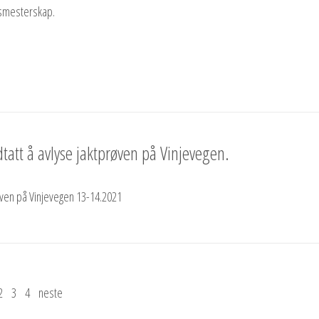
ktsmesterskap.
tatt å avlyse jaktprøven på Vinjevegen.
røven på Vinjevegen 13-14.2021
2
3
4
neste