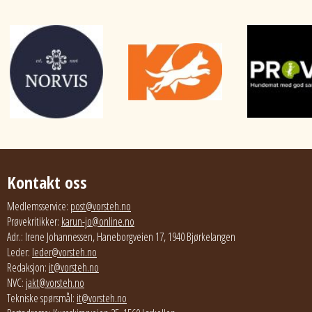
Kontakt oss
Medlemsservice:
post@vorsteh.no
Prøvekritikker:
karun-jo@online.no
Adr.: Irene Johannessen, Haneborgveien 17, 1940 Bjørkelangen
Leder:
leder@vorsteh.no
Redaksjon:
it@vorsteh.no
NVC:
jakt@vorsteh.no
Tekniske spørsmål:
it@vorsteh.no