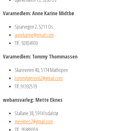
Varamedlem:
Anne Karine Midtbø
Sjoarvegen 2, 5211 Os
annekarine@gmail.com
Tlf.: 92834930
Varamedlem: Tommy Thommassen
Skareveien 40, 5174 Mathopen
tommytigeren62@gmail.com
Tlf.:91392519
webansvarleg:
Mette Eknes
Stallane 38, 5914 Isdalstø
meeknes7@gmail.com
Tlf.: 95889359