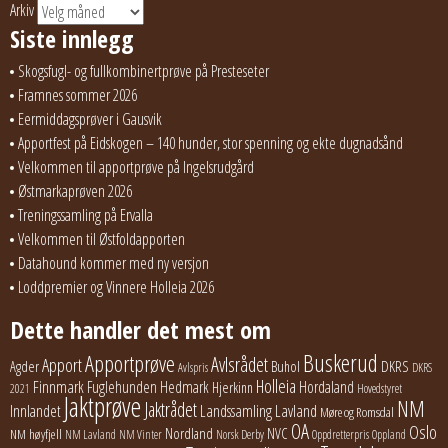
Arkiv
Siste innlegg
Skogsfugl- og fullkombinertprøve på Presteseter
Framnes sommer 2026
Eermiddagsprøver i Gausvik
Apportfest på Eidskogen – 140 hunder, stor spenning og ekte dugnadsånd
Velkommen til apportprøve på Ingelsrudgård
Østmarkaprøven 2026
Treningssamling på Ervalla
Velkommen til Østfoldapporten
Datahound kommer med ny versjon
Loddpremier og Vinnere Holleia 2026
Dette handler det mest om
Buskerud
Apportprøve
Avlsrådet
Apport
Buhol
DKRS
Agder
Avlspris
DKRS
Holleia
Finnmark
Fuglehunden
Hedmark
Hordaland
Hjerkinn
2021
Hovedstyret
Jaktprøve
NM
Jaktrådet
Lavland
Innlandet
Landssamling
Møre og Romsdal
OA
Oslo
Nordland
NVC
NM høyfjell
NM Lavland
NM Vinter
Norsk Derby
Oppdretterpris
Oppland