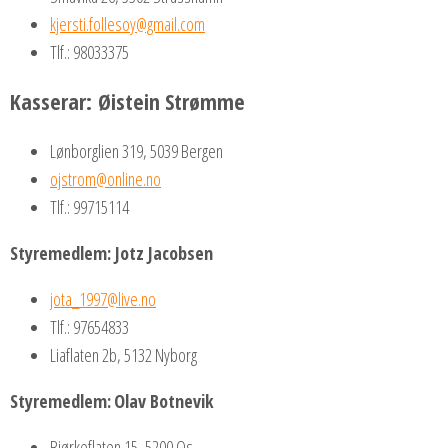
kjersti.follesoy@gmail.com
Tlf.: 98033375
Kasserar:
Øistein Strømme
Lønborglien 319, 5039 Bergen
ojstrom@online.no
Tlf.: 99715114
Styremedlem:
Jotz Jacobsen
jota_1997@live.no
Tlf.: 97654833
Liaflaten 2b, 5132 Nyborg
Styremedlem:
Olav Botnevik
Bjørkeflaten 15, 5200 Os