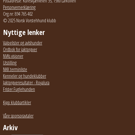
Postadresse: Kureskjærveien 35, 1560 Larkollen
Personvernerklæring
Org.nr: 894 765 402
© 2025 Norsk Vorstehhund klubb
Nyttige lenker
Valpelister og avlshunder
Ordbok for jaktprøver
NVKs visjoner
Utstilling
NKK terminliste
Kenneler og hundeklubber
Jaktprøveresultater - Royalura
Frister Fuglehunden
Kjøp klubbartikler
Våre sponsoravtaler
Arkiv