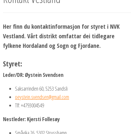
Her finn du kontaktinformasjon for styret i NVK
Vestland. Vårt distrikt omfattar dei tidlegare
fylkene Hordaland og Sogn og Fjordane.
Styret:
Leder/DR:
Øystein Svendsen
Saksarrinden 60, 5253 Sandsli
oeystein.svendsen@gmail.com
Tlf: +4793004549
Nestleder:
Kjersti Follesøy
Småvika 26, 5302 Strusshamn