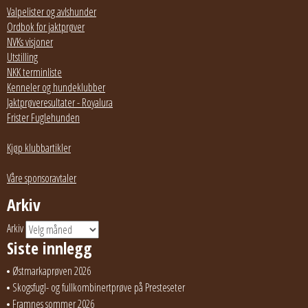
Valpelister og avlshunder
Ordbok for jaktprøver
NVKs visjoner
Utstilling
NKK terminliste
Kenneler og hundeklubber
Jaktprøveresultater - Royalura
Frister Fuglehunden
Kjøp klubbartikler
Våre sponsoravtaler
Arkiv
Arkiv
Siste innlegg
Østmarkaprøven 2026
Skogsfugl- og fullkombinertprøve på Presteseter
Framnes sommer 2026