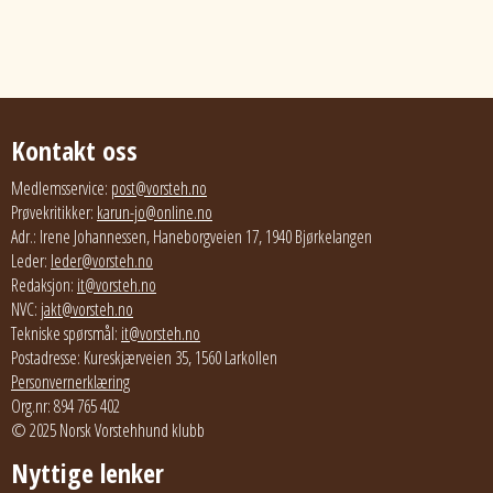
Kontakt oss
Medlemsservice:
post@vorsteh.no
Prøvekritikker:
karun-jo@online.no
Adr.: Irene Johannessen, Haneborgveien 17, 1940 Bjørkelangen
Leder:
leder@vorsteh.no
Redaksjon:
it@vorsteh.no
NVC:
jakt@vorsteh.no
Tekniske spørsmål:
it@vorsteh.no
Postadresse: Kureskjærveien 35, 1560 Larkollen
Personvernerklæring
Org.nr: 894 765 402
© 2025 Norsk Vorstehhund klubb
Nyttige lenker