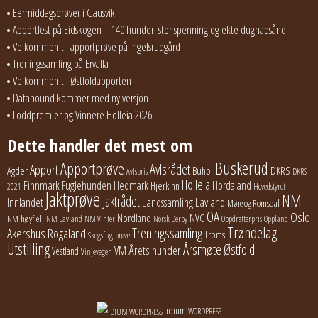
Eermiddagsprøver i Gausvik
Apportfest på Eidskogen – 140 hunder, stor spenning og ekte dugnadsånd
Velkommen til apportprøve på Ingelsrudgård
Treningssamling på Ervalla
Velkommen til Østfoldapporten
Datahound kommer med ny versjon
Loddpremier og Vinnere Holleia 2026
Dette handler det mest om
Buskerud
Apportprøve
Avlsrådet
Apport
Buhol
DKRS
Agder
Avlspris
DKRS
Holleia
Finnmark
Fuglehunden
Hedmark
Hordaland
Hjerkinn
2021
Hovedstyret
Jaktprøve
NM
Jaktrådet
Lavland
Innlandet
Landssamling
Møre og Romsdal
OA
Oslo
Nordland
NVC
NM høyfjell
NM Lavland
NM Vinter
Norsk Derby
Oppdretterpris
Oppland
Trøndelag
Treningssamling
Akershus
Rogaland
Troms
Skogsfuglprøve
Utstilling
Årsmøte
Østfold
Årets hunder
VM
Vestland
Vinjevegen
idium
WORDPRESS