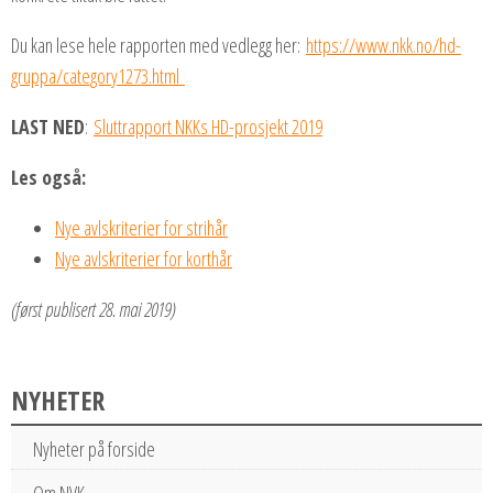
Du kan lese hele rapporten med vedlegg her:
https://www.nkk.no/hd-
gruppa/category1273.html
LAST NED
:
Sluttrapport NKKs HD-prosjekt 2019
Les også:
Nye avlskriterier for strihår
Nye avlskriterier for korthår
(først publisert 28. mai 2019)
NYHETER
Nyheter på forside
Om NVK