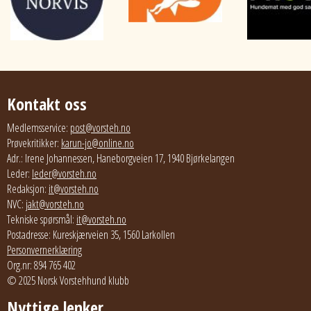
Kontakt oss
Medlemsservice:
post@vorsteh.no
Prøvekritikker:
karun-jo@online.no
Adr.: Irene Johannessen, Haneborgveien 17, 1940 Bjørkelangen
Leder:
leder@vorsteh.no
Redaksjon:
it@vorsteh.no
NVC:
jakt@vorsteh.no
Tekniske spørsmål:
it@vorsteh.no
Postadresse: Kureskjærveien 35, 1560 Larkollen
Personvernerklæring
Org.nr: 894 765 402
© 2025 Norsk Vorstehhund klubb
Nyttige lenker