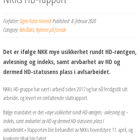
Forfatter:
Signe Karin Hotvedt
Published:
8. februar 2020
Category:
Avlsrådet
,
Nyheter på forside
Det er ifølge NKK mye usikkerhet rundt HD-røntgen,
avlesning og indeks, samt arvbarhet av HD og
dermed HD-statusens plass i avlsarbeidet.
NKKs HD-gruppe har vært i arbeid siden 2017 og har nå ferdigstilt sitt
arbeide, og levert en omfattende sluttrapport.
Ifølge mandatet er det
«mye usikkerhet rundt HD-røntgen, -avlesning og –
indeks, samt arvbarhet av HD og dermed HD-statusens plass i
avlsarbeidet.»
Rapporten ble behandlet av NKKs hovedstyre 11. april, og
konkrete tiltak ble fattet.