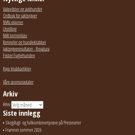
Valpelister og avlshunder
Ordbok for jaktprøver
NVKs visjoner
Utstilling
NKK terminliste
Kenneler og hundeklubber
Jaktprøveresultater - Royalura
Frister Fuglehunden
Kjøp klubbartikler
Våre sponsoravtaler
Arkiv
Arkiv
Siste innlegg
Skogsfugl- og fullkombinertprøve på Presteseter
Framnes sommer 2026