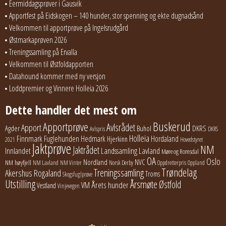
Eermiddagsprøver i Gausvik
Apportfest på Eidskogen – 140 hunder, stor spenning og ekte dugnadsånd
Velkommen til apportprøve på Ingelsrudgård
Østmarkaprøven 2026
Treningssamling på Ervalla
Velkommen til Østfoldapporten
Datahound kommer med ny versjon
Loddpremier og Vinnere Holleia 2026
Dette handler det mest om
Buskerud
Apportprøve
Avlsrådet
Apport
Buhol
DKRS
Agder
Avlspris
DKRS
Holleia
Finnmark
Fuglehunden
Hedmark
Hordaland
Hjerkinn
2021
Hovedstyret
Jaktprøve
NM
Jaktrådet
Lavland
Innlandet
Landssamling
Møre og Romsdal
OA
Oslo
Nordland
NVC
NM høyfjell
NM Lavland
NM Vinter
Norsk Derby
Oppdretterpris
Oppland
Trøndelag
Treningssamling
Akershus
Rogaland
Troms
Skogsfuglprøve
Utstilling
Årsmøte
Østfold
Årets hunder
VM
Vestland
Vinjevegen