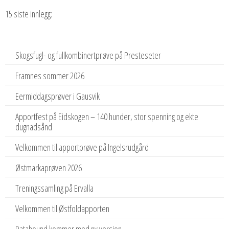
15 siste innlegg:
Skogsfugl- og fullkombinertprøve på Presteseter
Framnes sommer 2026
Eermiddagsprøver i Gausvik
Apportfest på Eidskogen – 140 hunder, stor spenning og ekte
dugnadsånd
Velkommen til apportprøve på Ingelsrudgård
Østmarkaprøven 2026
Treningssamling på Ervalla
Velkommen til Østfoldapporten
Datahound kommer med ny versjon