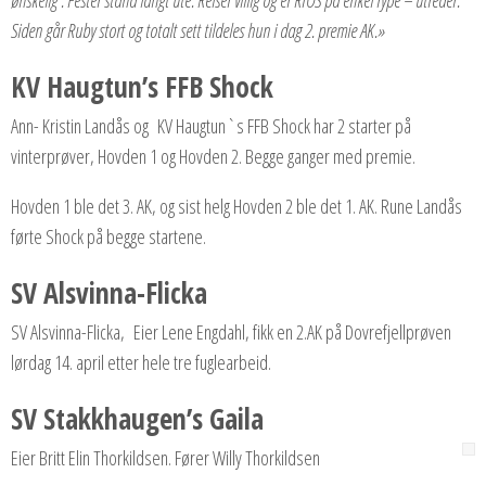
Siden går Ruby stort og totalt sett tildeles hun i dag 2. premie AK.»
KV Haugtun’s FFB Shock
Ann- Kristin Landås og KV Haugtun`s FFB Shock har 2 starter på
vinterprøver, Hovden 1 og Hovden 2. Begge ganger med premie.
Hovden 1 ble det 3. AK, og sist helg Hovden 2 ble det 1. AK. Rune Landås
førte Shock på begge startene.
SV Alsvinna-Flicka
SV Alsvinna-Flicka, Eier Lene Engdahl, fikk en 2.AK på Dovrefjellprøven
lørdag 14. april etter hele tre fuglearbeid.
SV Stakkhaugen’s Gaila
Eier Britt Elin Thorkildsen. Fører Willy Thorkildsen