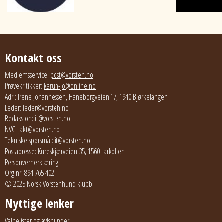
Kontakt oss
Medlemsservice:
post@vorsteh.no
Prøvekritikker:
karun-jo@online.no
Adr.: Irene Johannessen, Haneborgveien 17, 1940 Bjørkelangen
Leder:
leder@vorsteh.no
Redaksjon:
it@vorsteh.no
NVC:
jakt@vorsteh.no
Tekniske spørsmål:
it@vorsteh.no
Postadresse: Kureskjærveien 35, 1560 Larkollen
Personvernerklæring
Org.nr: 894 765 402
© 2025 Norsk Vorstehhund klubb
Nyttige lenker
Valpelister og avlshunder