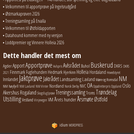
Velkommen til apportprøve på Ingelsrudgård
Østmarkaprøven 2026
Treningssamling på Ervalla
Velkommen til Østfoldapporten
Datahound kommer med ny versjon
Loddpremier og Vinnere Holleia 2026
Dette handler det mest om
Buskerud
Apportprøve
Avlsrådet
Apport
Buhol
DKRS
Agder
Avlspris
DKRS
Holleia
Finnmark
Fuglehunden
Hedmark
Hordaland
Hjerkinn
2021
Hovedstyret
Jaktprøve
NM
Jaktrådet
Lavland
Innlandet
Landssamling
Møre og Romsdal
OA
Oslo
Nordland
NVC
NM høyfjell
NM Lavland
NM Vinter
Norsk Derby
Oppdretterpris
Oppland
Trøndelag
Treningssamling
Akershus
Rogaland
Troms
Skogsfuglprøve
Utstilling
Årsmøte
Østfold
Årets hunder
VM
Vestland
Vinjevegen
idium
WORDPRESS