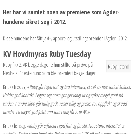
Her har vi samlet noen av premiene som Agder-
hundene sikret seg i 2012.
Disse hundene har fått jakt-, apport- og utstillingspremier i Agder i 2012.
KV Hovdmyras Ruby Tuesday
Ruby fikk 2. AK begge dagene hun stillte på prøve på
Ruby i stand
Nesheia. Eneste hund som ble premiert begge dager.
Kritikk fredag: «
Ruby går i god fart og bra intensitet, et søk av noe variert kaliber.
Holder god kontakt. Legger seg noen ganger langt ut og søker meget godt på
vinden. I andre slipp går Ruby godt, reiser villig og presis, ro i oppflukt og skudd –
utreder. En meget god jakthund som i dag får 2. pr AK.»
Kritikk lørdag:
«Ruby går erfarent i god fart og fin stil. Noe større intensitet er
ønskelig . Fester stand langt ute. Reiser villig og er RIOS på enkel rype – utreder.