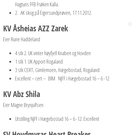
Hagtuns FFB Frøken Kalla.
2. AK skog på Eigersundprøven, 17.11.2012.
KV Åsheias AZZ Zarek
Eier Rune Haddeland
4 stk 2. UK vinter høyfjell Knaben og Hovden
1 stk 1. UK Apport Rogaland
3 stk CERT, Gimlemoen, Hægebostad, Rogaland
Excellent – cert – BIM NJFF i Hægebostad 16 – 6 -12
KV Abz Shila
Eier Magne Brynjulfsen
Utstilling NJFF i Hægebostad 16 – 6 -12: Excellent
SV Hovdmyras Heart Breaker