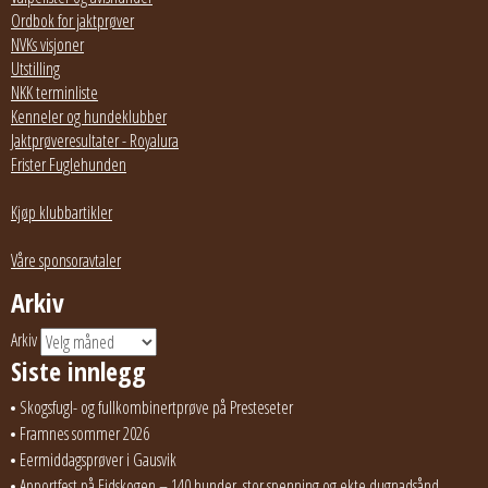
Ordbok for jaktprøver
NVKs visjoner
Utstilling
NKK terminliste
Kenneler og hundeklubber
Jaktprøveresultater - Royalura
Frister Fuglehunden
Kjøp klubbartikler
Våre sponsoravtaler
Arkiv
Arkiv
Siste innlegg
Skogsfugl- og fullkombinertprøve på Presteseter
Framnes sommer 2026
Eermiddagsprøver i Gausvik
Apportfest på Eidskogen – 140 hunder, stor spenning og ekte dugnadsånd