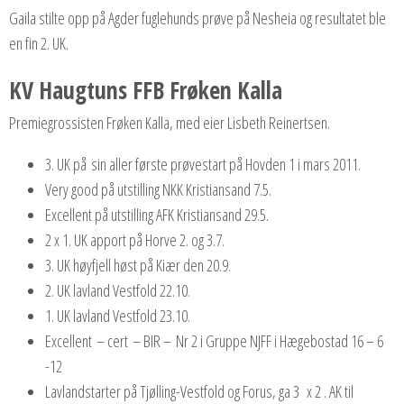
Gaila stilte opp på Agder fuglehunds prøve på Nesheia og resultatet ble
en fin 2. UK.
KV Haugtuns FFB Frøken Kalla
Premiegrossisten Frøken Kalla, med eier Lisbeth Reinertsen.
3. UK på sin aller første prøvestart på Hovden 1 i mars 2011.
Very good på utstilling NKK Kristiansand 7.5.
Excellent på utstilling AFK Kristiansand 29.5.
2 x 1. UK apport på Horve 2. og 3.7.
3. UK høyfjell høst på Kiær den 20.9.
2. UK lavland Vestfold 22.10.
1. UK lavland Vestfold 23.10.
Excellent – cert – BIR – Nr 2 i Gruppe NJFF i Hægebostad 16 – 6
-12
Lavlandstarter på Tjølling-Vestfold og Forus, ga 3 x 2 . AK til