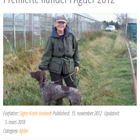
Forfatter:
Signe Karin Hotvedt
Published:
15. november 2012
Updated:
5. mars 2018
Category:
Agder