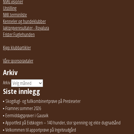
NVKs visjoner
Utstilling
NKK terminliste
Kenneler og hundeklubber
Jaktprøveresultater - Royalura
Frister Fuglehunden
Kjøp klubbartikler
Våre sponsoravtaler
Arkiv
Arkiv
Siste innlegg
Skogsfugl- og fullkombinertprøve på Presteseter
Framnes sommer 2026
Eermiddagsprøver i Gausvik
Apportfest på Eidskogen – 140 hunder, stor spenning og ekte dugnadsånd
Velkommen til apportprøve på Ingelsrudgård