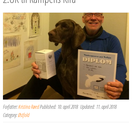
Forfatter:
Kristina Røed
Published:
10. april 2018
Updated:
11. april 2018
Category:
Østfold