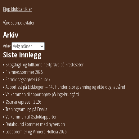
Kjøp klubbartikler
Våre sponsoravtaler
Arkiv
Arkiv
Siste innlegg
Skogsfugl- og fullkombinertprøve på Presteseter
Framnes sommer 2026
Eermiddagsprøver i Gausvik
Apportfest på Eidskogen – 140 hunder, stor spenning og ekte dugnadsånd
Velkommen til apportprøve på Ingelsrudgård
Østmarkaprøven 2026
Treningssamling på Ervalla
Velkommen til Østfoldapporten
Datahound kommer med ny versjon
Loddpremier og Vinnere Holleia 2026