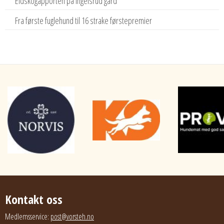
Eidskogapporten på Ingelsrud gård
Fra første fuglehund til 16 strake førstepremier
Kontakt oss
Medlemsservice:
post@vorsteh.no