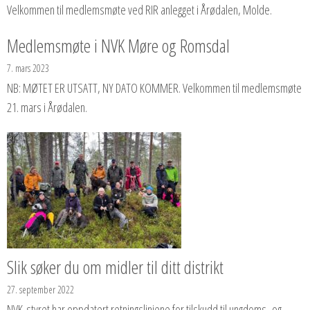
Velkommen til medlemsmøte ved RIR anlegget i Årødalen, Molde.
Medlemsmøte i NVK Møre og Romsdal
7. mars 2023
NB: MØTET ER UTSATT, NY DATO KOMMER. Velkommen til medlemsmøte
21. mars i Årødalen.
Slik søker du om midler til ditt distrikt
27. september 2022
NVK-styret har oppdatert retningslinjene for tilskudd til ungdoms- og