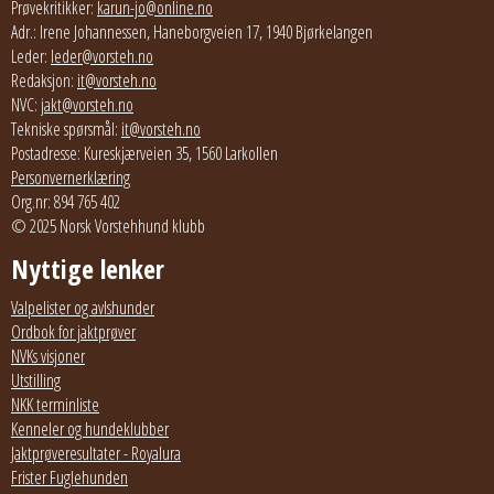
Prøvekritikker:
karun-jo@online.no
Adr.: Irene Johannessen, Haneborgveien 17, 1940 Bjørkelangen
Leder:
leder@vorsteh.no
Redaksjon:
it@vorsteh.no
NVC:
jakt@vorsteh.no
Tekniske spørsmål:
it@vorsteh.no
Postadresse: Kureskjærveien 35, 1560 Larkollen
Personvernerklæring
Org.nr: 894 765 402
© 2025 Norsk Vorstehhund klubb
Nyttige lenker
Valpelister og avlshunder
Ordbok for jaktprøver
NVKs visjoner
Utstilling
NKK terminliste
Kenneler og hundeklubber
Jaktprøveresultater - Royalura
Frister Fuglehunden