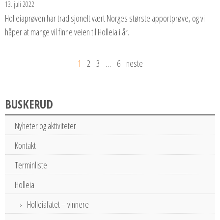
13. juli 2022
Holleiaprøven har tradisjonelt vært Norges største apportprøve, og vi
håper at mange vil finne veien til Holleia i år.
1
2
3
…
6
neste
BUSKERUD
Nyheter og aktiviteter
Kontakt
Terminliste
Holleia
Holleiafatet – vinnere