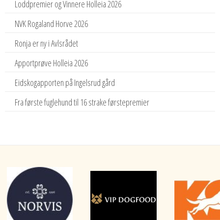
Loddpremier og Vinnere Holleia 2026
NVK Rogaland Horve 2026
Ronja er ny i Avlsrådet
Apportprøve Holleia 2026
Eidskogapporten på Ingelsrud gård
Fra første fuglehund til 16 strake førstepremier