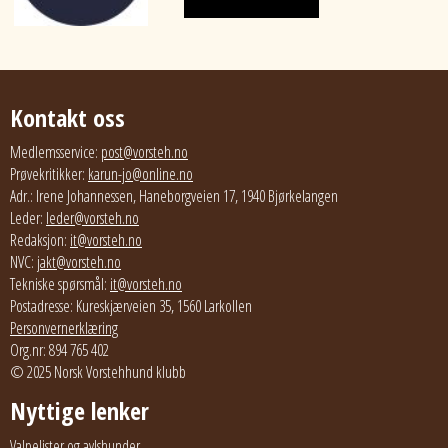
Kontakt oss
Medlemsservice:
post@vorsteh.no
Prøvekritikker:
karun-jo@online.no
Adr.: Irene Johannessen, Haneborgveien 17, 1940 Bjørkelangen
Leder:
leder@vorsteh.no
Redaksjon:
it@vorsteh.no
NVC:
jakt@vorsteh.no
Tekniske spørsmål:
it@vorsteh.no
Postadresse: Kureskjærveien 35, 1560 Larkollen
Personvernerklæring
Org.nr: 894 765 402
© 2025 Norsk Vorstehhund klubb
Nyttige lenker
Valpelister og avlshunder