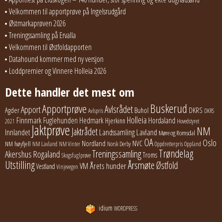
Velkommen til apportprøve på Ingelsrudgård
Østmarkaprøven 2026
Treningssamling på Ervalla
Velkommen til Østfoldapporten
Datahound kommer med ny versjon
Loddpremier og Vinnere Holleia 2026
Dette handler det mest om
Buskerud
Apportprøve
Avlsrådet
Apport
Buhol
DKRS
Agder
Avlspris
DKRS
Holleia
Finnmark
Fuglehunden
Hedmark
Hordaland
Hjerkinn
2021
Hovedstyret
Jaktprøve
NM
Jaktrådet
Lavland
Innlandet
Landssamling
Møre og Romsdal
OA
Oslo
Nordland
NVC
NM høyfjell
NM Lavland
NM Vinter
Norsk Derby
Oppdretterpris
Oppland
Trøndelag
Treningssamling
Akershus
Rogaland
Troms
Skogsfuglprøve
Utstilling
Årsmøte
Østfold
Årets hunder
VM
Vestland
Vinjevegen
idium
WORDPRESS