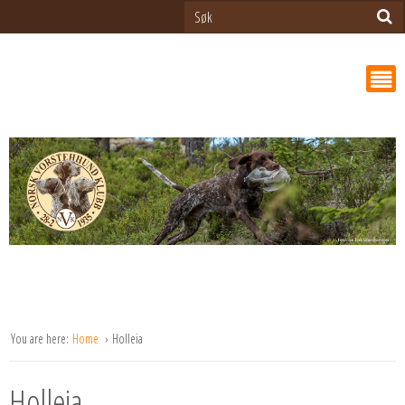
You are here:
Home
Holleia
Holleia