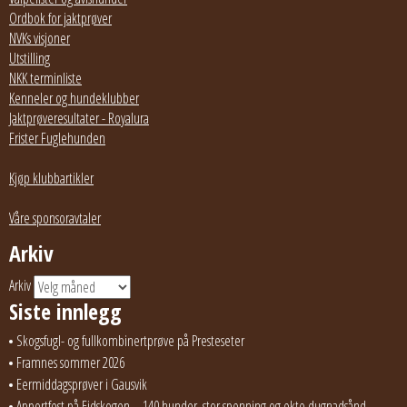
Ordbok for jaktprøver
NVKs visjoner
Utstilling
NKK terminliste
Kenneler og hundeklubber
Jaktprøveresultater - Royalura
Frister Fuglehunden
Kjøp klubbartikler
Våre sponsoravtaler
Arkiv
Arkiv
Siste innlegg
Skogsfugl- og fullkombinertprøve på Presteseter
Framnes sommer 2026
Eermiddagsprøver i Gausvik
Apportfest på Eidskogen – 140 hunder, stor spenning og ekte dugnadsånd