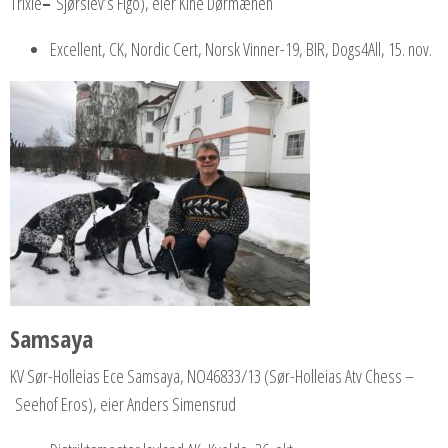
Trixie
–
Sjørslev’s Figo), eier Kine Dørmænen
Excellent, CK, Nordic Cert, Norsk Vinner-19, BIR, Dogs4All, 15. nov.
Samsaya
KV Sør-Holleias Ece Samsaya, NO46833/13 (Sør-Holleias Atv Chess –
Seehof Eros), eier Anders Simensrud