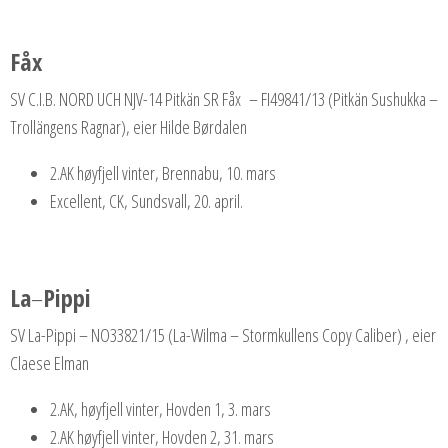
Fåx
SV C.I.B. NORD UCH NJV-14 Pitkän SR Fåx – FI49841/13 (Pitkän Sushukka –
Trollängens Ragnar), eier Hilde Børdalen
2.AK høyfjell vinter, Brennabu, 10. mars
Excellent, CK, Sundsvall, 20. april.
La
–
Pippi
SV La-Pippi – NO33821/15 (La-Wilma – Stormkullens Copy Caliber) , eier
Claese Elman
2.AK, høyfjell vinter, Hovden 1, 3. mars
2.AK høyfjell vinter, Hovden 2, 31. mars