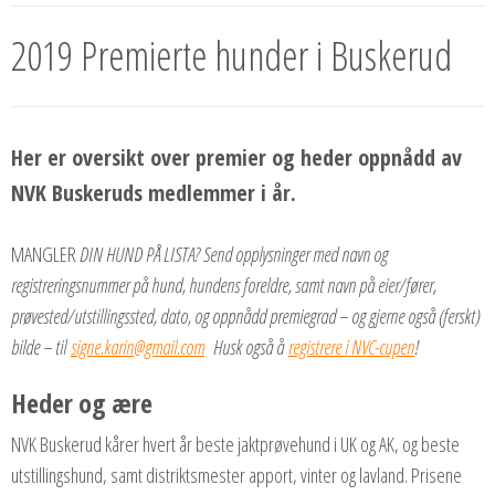
2019 Premierte hunder i Buskerud
Her er oversikt over premier og heder oppnådd av
NVK Buskeruds medlemmer i år.
MANGLER
DIN HUND PÅ LISTA? Send opplysninger med navn og
registreringsnummer på hund, hundens foreldre, samt navn på eier/fører,
prøvested/utstillingssted, dato, og oppnådd premiegrad – og gjerne også (ferskt)
bilde – til
signe.karin@gmail.com
Husk også å
registrere i NVC-cupen
!
Heder
og
ære
NVK Buskerud kårer hvert år beste jaktprøvehund i UK og AK, og beste
utstillingshund, samt distriktsmester apport, vinter og lavland. Prisene