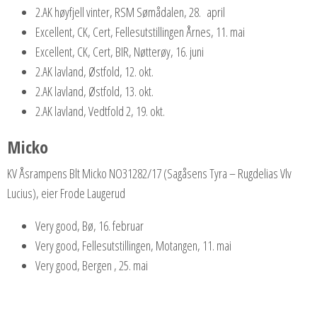
2.AK høyfjell vinter, RSM Sømådalen, 28. april
Excellent, CK, Cert, Fellesutstillingen Årnes, 11. mai
Excellent, CK, Cert, BIR, Nøtterøy, 16. juni
2.AK lavland, Østfold, 12. okt.
2.AK lavland, Østfold, 13. okt.
2.AK lavland, Vedtfold 2, 19. okt.
Micko
KV Åsrampens Blt Micko NO31282/17 (Sagåsens Tyra – Rugdelias Vlv
Lucius), eier Frode Laugerud
Very good, Bø, 16. februar
Very good, Fellesutstillingen, Motangen, 11. mai
Very good, Bergen , 25. mai