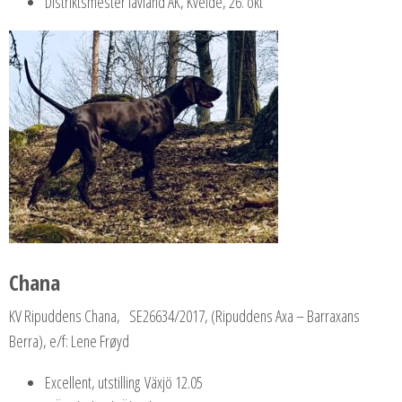
Distriktsmester lavland AK, Kvelde, 26. okt
Chana
KV Ripuddens Chana, SE26634/2017, (Ripuddens Axa – Barraxans
Berra), e/f: Lene Frøyd
Excellent, utstilling Växjö 12.05