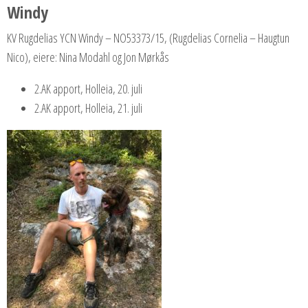
Windy
KV Rugdelias YCN Windy – NO53373/15, (Rugdelias Cornelia – Haugtun
Nico), eiere: Nina Modahl og Jon Mørkås
2.AK apport, Holleia, 20. juli
2.AK apport, Holleia, 21. juli