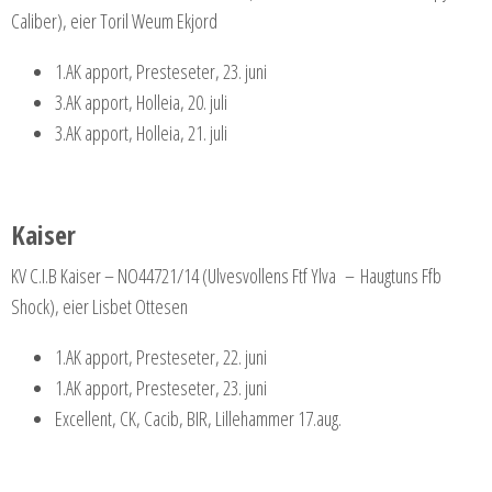
Caliber), eier Toril Weum Ekjord
1.AK apport, Presteseter, 23. juni
3.AK apport, Holleia, 20. juli
3.AK apport, Holleia, 21. juli
Kaiser
KV C.I.B Kaiser – NO44721/14 (Ulvesvollens Ftf Ylva – Haugtuns Ffb
Shock), eier Lisbet Ottesen
1.AK apport, Presteseter, 22. juni
1.AK apport, Presteseter, 23. juni
Excellent, CK, Cacib, BIR, Lillehammer 17.aug.