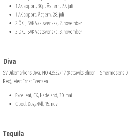
1.AK apport, 30p, Åstjern, 27. juli
1.AK apport, Åstjern, 28. juli
2.ÖKL, SVK Västsvenska, 2. november
3.ÖKL, SVK Västsvenska, 3. november
Diva
SV Dikemarkens Diva, NO 42532/17 (Kattaviks Blixen – Smørmosens D
Rex), eier: Ernst Evensen
Excellent, CK, Hadeland, 30. mai
Good, Dogs4All, 15. nov.
Tequila