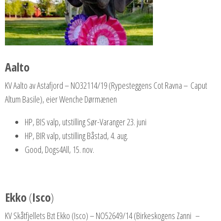
Aalto
KV Aalto av Astafjord – NO32114/19 (Rypesteggens Cot Ravna – Caput
Altum Basile), eier Wenche Dørmænen
HP, BIS valp, utstilling Sør-Varanger 23. juni
HP, BIR valp, utstilling Båstad, 4. aug.
Good, Dogs4All, 15. nov.
Ekko
(
Isco
)
KV Skåtfjellets Bzt Ekko (Isco) – NO52649/14 (Birkeskogens Zanni –