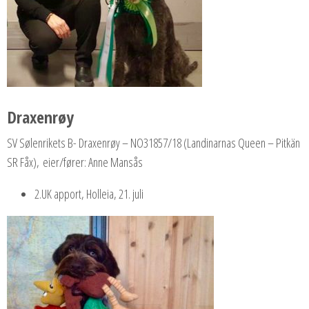
Draxenrøy
SV Sølenrikets B- Draxenrøy – NO31857/18 (Landinarnas Queen – Pitkän
SR Fåx), eier/fører: Anne Mansås
2.UK apport, Holleia, 21. juli