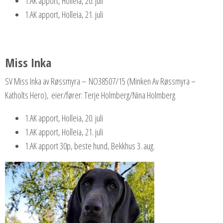
1.AK apport, Holleia, 20. juli
1.AK apport, Holleia, 21. juli
Miss Inka
SV Miss Inka av Røssmyra – NO38507/15 (Minken Av Røssmyra –
Katholts Hero), eier/fører: Terje Holmberg/Nina Holmberg
1.AK apport, Holleia, 20. juli
1.AK apport, Holleia, 21. juli
1.AK apport 30p, beste hund, Bekkhus 3. aug.