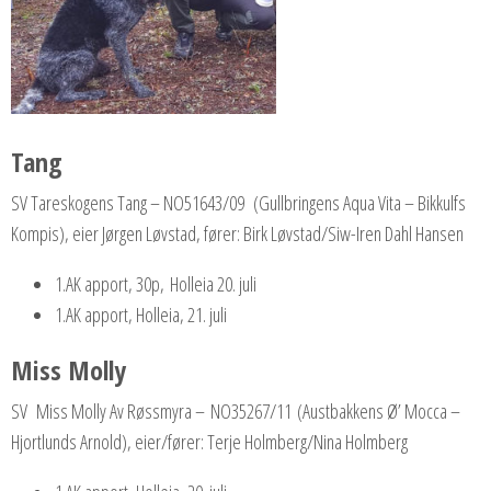
Tang
SV Tareskogens Tang – NO51643/09 (Gullbringens Aqua Vita – Bikkulfs
Kompis), eier Jørgen Løvstad, fører: Birk Løvstad/Siw-Iren Dahl Hansen
1.AK apport, 30p, Holleia 20. juli
1.AK apport, Holleia, 21. juli
Miss Molly
SV Miss Molly Av Røssmyra – NO35267/11 (Austbakkens Ø’ Mocca –
Hjortlunds Arnold), eier/fører: Terje Holmberg/Nina Holmberg