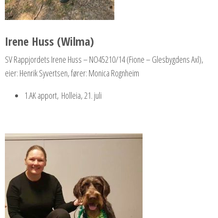
Irene
Huss (Wilma)
SV Rappjordets Irene Huss – NO45210/14 (Fione – Glesbygdens Axl),
eier: Henrik Syvertsen, fører: Monica Rognheim
1.AK apport, Holleia, 21. juli