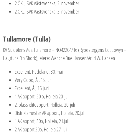
2.ÖKL, SVK Västsvenska, 2. november
2.ÖKL, SVK Västsvenska, 3. november
Tullamore (Tulla)
KV Suldølens Aes Tullamore – NO42204/16 (Rypesteggens Cot Eowyn –
Haugtuns Ftb Shock), eiere: Wenche Due Hansen/Arild W. Hansen
Excellent, Hadeland, 30. mai
Very Good, Ål, 15. juni
Excellent, Ål, 16. juni
1.AK apport, 30 p, Holleia 20. juli
2. plass eliteapport, Holleia, 20. juli
Distriktsmester AK apport, Holleia, 20.juli
1.AK apport, 30p, Holleia, 21.juli
2.AK apport 30p, Holleia 27. juli