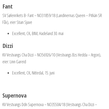
Fant
SV Sølenrikets B- Fant – NO31859/18 (Landinernas Queen – Pitkän SR
Fåx), eier Stian Sjuve
Excellent, CK, BIM, Hadeland 30. mai
Dizzi
KV Vestvangs Cha Dizzi – NO56926/10 (Vestvangs Bzs Hedda – Argon),
eier: Linn Gareid
Excellent, CK, Nittedal, 15. juni
Supernova
KV Vestvangs Ddn Supernova – NO35504/18 (Vestvangs Cha Dizzi –