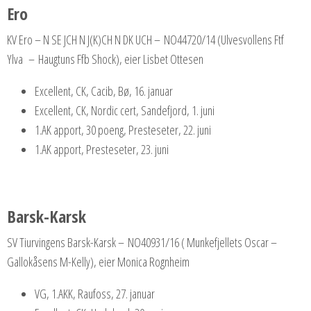
Ero
KV Ero – N SE JCH N J(K)CH N DK UCH – NO44720/14 (Ulvesvollens Ftf
Ylva – Haugtuns Ffb Shock), eier Lisbet Ottesen
Excellent, CK, Cacib, Bø, 16. januar
Excellent, CK, Nordic cert, Sandefjord, 1. juni
1.AK apport, 30 poeng, Presteseter, 22. juni
1.AK apport, Presteseter, 23. juni
Barsk-Karsk
SV Tiurvingens Barsk-Karsk – NO40931/16 ( Munkefjellets Oscar –
Gallokåsens M-Kelly), eier Monica Rognheim
VG, 1.AKK, Raufoss, 27. januar