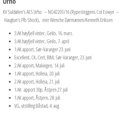
Urho
KV Suldølen’s AES Urho – NO42201/16 (Rypesteggens Cot Eowyn –
Haugtun’s Ffb Shock), eier Wenche Dørmænen/Kenneth Eriksen
3.AK høyfjell vinter, Geilo, 16. mars
3.AK høyfjell vinter, Geilo, 7. april
1.AK apport, Sør-Varanger 23. juni
Excellent, CK, Cert, BIM, Sør-Varanger, 23. juni
2.AK apport, Malungen, 14. juli
1.AK apport, Holleia, 20. juli
2.AK apport, Holleia, 21. juli
1.AK apport 30p, Åstjern 27. juli
1.AK apport, Åstjern, 28. juli
VG, utstilling Båstad, 4. aug.