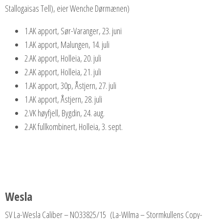
Stallogaisas Tell), eier Wenche Dørmænen)
1.AK apport, Sør-Varanger, 23. juni
1.AK apport, Malungen, 14. juli
2.AK apport, Holleia, 20. juli
2.AK apport, Holleia, 21. juli
1.AK apport, 30p, Åstjern, 27. juli
1.AK apport, Åstjern, 28. juli
2.VK høyfjell, Bygdin, 24. aug.
2.AK fullkombinert, Holleia, 3. sept.
Wesla
SV La-Wesla Caliber – NO33825/15 (La-Wilma – Stormkullens Copy-