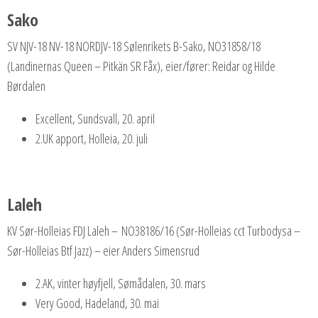
Sako
SV NJV-18 NV-18 NORDJV-18 Sølenrikets B-Sako, NO31858/18
(Landinernas Queen – Pitkän SR Fåx), eier/fører: Reidar og Hilde
Børdalen
Excellent, Sundsvall, 20. april
2.UK apport, Holleia, 20. juli
Laleh
KV Sør-Holleias FDJ Laleh – NO38186/16 (Sør-Holleias cct Turbodysa –
Sør-Holleias Btf Jazz) – eier Anders Simensrud
2.AK, vinter høyfjell, Sømådalen, 30. mars
Very Good, Hadeland, 30. mai