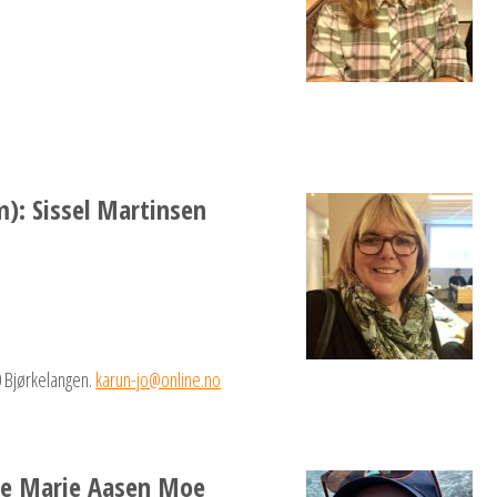
): Sissel Martinsen
 Bjørkelangen.
karun-jo@online.no
le Marie Aasen Moe