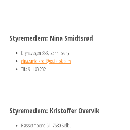
Styremedlem: Nina Smidtsrød
Brynsvegen 353, 2344 Ilseng
nina.smidtsrod@outlook.com
Tlf.: 911 03 232
Styremedlem: Kristoffer Overvik
Røssetmoene 61, 7680 Selbu