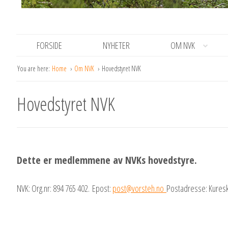
FORSIDE
NYHETER
OM NVK
You are here:
Home
Om NVK
Hovedstyret NVK
Hovedstyret NVK
Dette er medlemmene av NVKs hovedstyre.
NVK: Org.nr: 894 765 402. Epost:
post@vorsteh.no
Postadresse: Kuresk