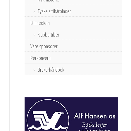
Tyske strihårblader
Bli medlem
Klubbartikler
Våre sponsorer
Personvern
Brukerhåndbok