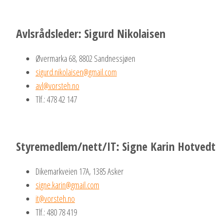
Avlsrådsleder: Sigurd Nikolaisen
Øvermarka 68, 8802 Sandnessjøen
sigurd.nikolaisen@gmail.com
avl@vorsteh.no
Tlf.: 478 42 147
Styremedlem/nett/IT: Signe Karin Hotvedt
Dikemarkveien 17A, 1385 Asker
signe.karin@gmail.com
it@vorsteh.no
Tlf.: 480 78 419