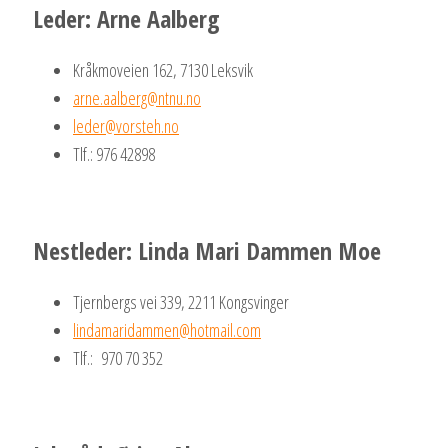
Leder: Arne Aalberg
Kråkmoveien 162, 7130 Leksvik
arne.aalberg@ntnu.no
leder@vorsteh.no
Tlf.: 976 42898
Nestleder: Linda Mari Dammen Moe
Tjernbergs vei 339, 2211 Kongsvinger
lindamaridammen@hotmail.com
Tlf.: 970 70 352