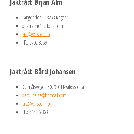
Jaktråd: Ørjan Alm
Tangodden 1, 8253 Rognan
orjan.alm@outlook.com
Jakt@vorsteh.no
Tlf.: 9702 8559
Jaktråd: Bård Johansen
Durmålsvegen 30, 9101 Kvaløysletta
bard_helge@hotmail.com
jakt@vorsteh.no
Tlf.: 414 36 863