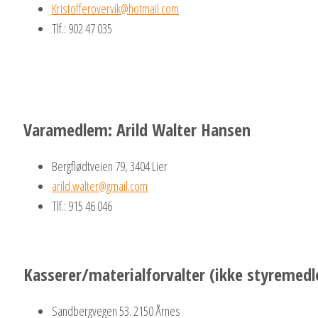
Kristofferovervik@hotmail.com
Tlf.: 902 47 035
Varamedlem: Arild Walter Hansen
Bergflødtveien 79, 3404 Lier
arild.walter@gmail.com
Tlf.: 915 46 046
Kasserer/materialforvalter (ikke styremed
Sandbergvegen 53. 2150 Årnes