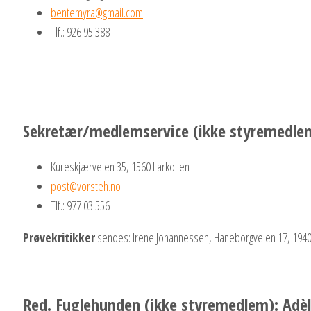
bentemyra@gmail.com
Tlf.: 926 95 388
Sekretær/medlemservice (ikke styremedlem
Kureskjærveien 35, 1560 Larkollen
post@vorsteh.no
Tlf.: 977 03 556
Prøvekritikker
sendes: Irene Johannessen, Haneborgveien 17, 1940
Red. Fuglehunden (ikke styremedlem): Adè