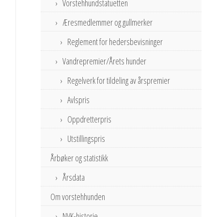
Vorstehhundstatuetten
Æresmedlemmer og gullmerker
Reglement for hedersbevisninger
Vandrepremier/Årets hunder
Regelverk for tildeling av årspremier
Avlspris
Oppdretterpris
Utstillingspris
Årbøker og statistikk
Årsdata
Om vorstehhunden
NVK-historie