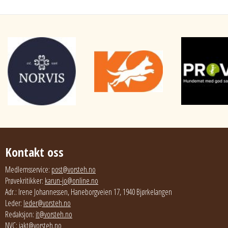
Kontakt oss
Medlemsservice:
post@vorsteh.no
Prøvekritikker:
karun-jo@online.no
Adr.: Irene Johannessen, Haneborgveien 17, 1940 Bjørkelangen
Leder:
leder@vorsteh.no
Redaksjon:
it@vorsteh.no
NVC:
jakt@vorsteh.no