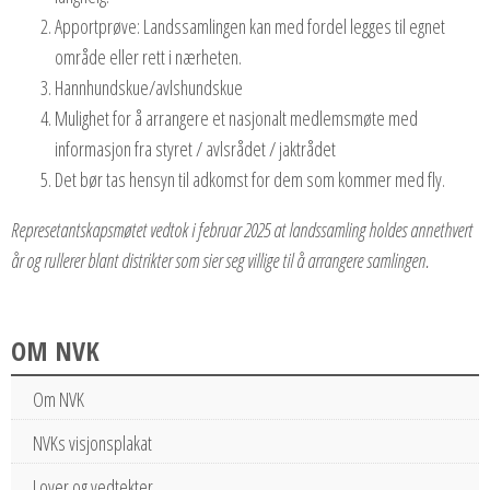
Apportprøve: Landssamlingen kan med fordel legges til egnet
område eller rett i nærheten.
Hannhundskue/avlshundskue
Mulighet for å arrangere et nasjonalt medlemsmøte med
informasjon fra styret / avlsrådet / jaktrådet
Det bør tas hensyn til adkomst for dem som kommer med fly.
Represetantskapsmøtet vedtok i februar 2025 at landssamling holdes annethvert
år og rullerer blant distrikter som sier seg villige til å arrangere samlingen.
OM NVK
Om NVK
NVKs visjonsplakat
Lover og vedtekter