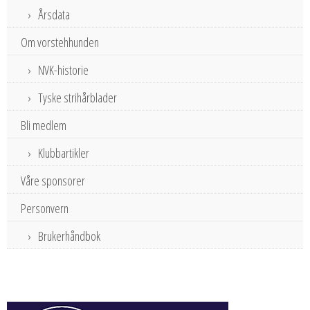
Årsdata
Om vorstehhunden
NVK-historie
Tyske strihårblader
Bli medlem
Klubbartikler
Våre sponsorer
Personvern
Brukerhåndbok