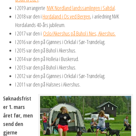
I 2019 arrangerte
NVK Nordland landssamlingen i Saltdal
.
I 2018 var den i
Hordaland i Os ved Bergen
, i anledning NVK
Hordalands 40-års jubileum.
I 2017 var den i
Oslo/Akershus på Buhol i Nes, Akershus.
I 2016 var den på Gjønnes i Orkdal i Sør-Trøndelag.
I 2015 var den på Buhol i Akershus.
I 2014 var den på Holleia i Buskerud.
I 2013 var den på Buhol i Akershus.
I 2012 var den på Gjønnes i Orkdal i Sør-Trøndelag.
I 2011 var den på Halsnes i Akershus.
Søknadsfrist
er 1. mars
året før, men
send den
gjerne