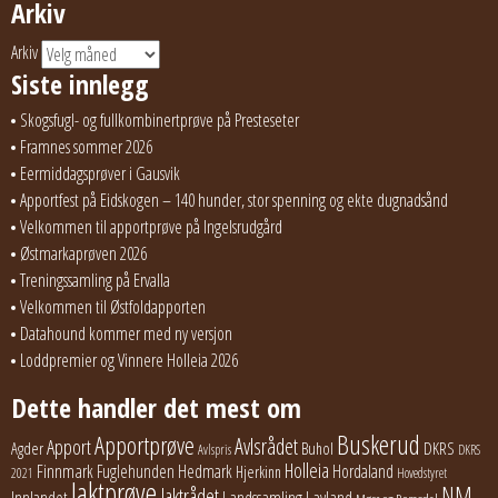
Arkiv
Arkiv
Siste innlegg
Skogsfugl- og fullkombinertprøve på Presteseter
Framnes sommer 2026
Eermiddagsprøver i Gausvik
Apportfest på Eidskogen – 140 hunder, stor spenning og ekte dugnadsånd
Velkommen til apportprøve på Ingelsrudgård
Østmarkaprøven 2026
Treningssamling på Ervalla
Velkommen til Østfoldapporten
Datahound kommer med ny versjon
Loddpremier og Vinnere Holleia 2026
Dette handler det mest om
Buskerud
Apportprøve
Avlsrådet
Apport
Buhol
DKRS
Agder
Avlspris
DKRS
Holleia
Finnmark
Fuglehunden
Hedmark
Hordaland
Hjerkinn
2021
Hovedstyret
Jaktprøve
NM
Jaktrådet
Lavland
Innlandet
Landssamling