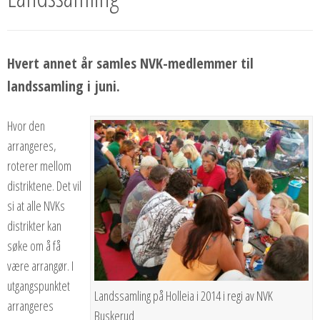
Hvert annet år samles NVK-medlemmer til
landssamling i juni.
Hvor den
arrangeres,
roterer mellom
distriktene. Det vil
si at alle NVKs
distrikter kan
søke om å få
være arrangør. I
utgangspunktet
Landssamling på Holleia i 2014 i regi av NVK
arrangeres
Buskerud