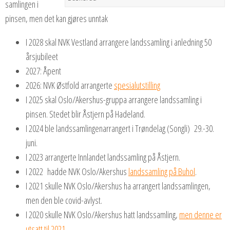
samlingen i
pinsen, men det kan gjøres unntak
I 2028 skal NVK Vestland arrangere landssamling i anledning 50
årsjubileet
2027: Åpent
2026: NVK Østfold arrangerte
spesialutstilling
I 2025 skal Oslo/Akershus-gruppa arrangere landssamling i
pinsen. Stedet blir Åstjern på Hadeland.
I 2024 ble landssamlingenarrangert i Trøndelag (Songli) 29.-30.
juni.
I 2023 arrangerte Innlandet landssamling på Åstjern.
I 2022 hadde NVK Oslo/Akershus
landssamling på Buhol
.
I 2021 skulle NVK Oslo/Akershus ha arrangert landssamlingen,
men den ble covid-avlyst.
I 2020 skulle NVK Oslo/Akershus hatt landssamling,
men denne er
utsatt til 2021
.