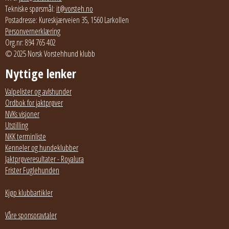
Tekniske spørsmål:
it@vorsteh.no
Postadresse: Kureskjærveien 35, 1560 Larkollen
Personvernerklæring
Org.nr: 894 765 402
© 2025 Norsk Vorstehhund klubb
Nyttige lenker
Valpelister og avlshunder
Ordbok for jaktprøver
NVKs visjoner
Utstilling
NKK terminliste
Kenneler og hundeklubber
Jaktprøveresultater - Royalura
Frister Fuglehunden
Kjøp klubbartikler
Våre sponsoravtaler