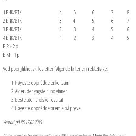
1 BHK/BTK 4 5 6 7 8
2 BHK/BTK 3 4 5 6 7
3 BHK/BTK 2 3 4 5 6
4 BHK/BTK 1 2 3 4 5
BIR + 2 p
BIM + 1 p
Ved poenglikhet skilles etter følgende kriterier i rekkefølge:
Høyeste oppnådde enkeltsum
Alder, der yngste hund vinner
Beste utenlandske resultat
Høyeste oppnådde premie på prøve
Vedtatt på RS 17.02.2019
Bildet øverst er fra landssamlingen i 2014, og viser foran Malin Børdalen med