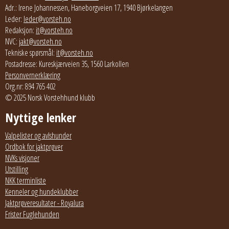
Adr.: Irene Johannessen, Haneborgveien 17, 1940 Bjørkelangen
Leder:
leder@vorsteh.no
Redaksjon:
it@vorsteh.no
NVC:
jakt@vorsteh.no
Tekniske spørsmål:
it@vorsteh.no
Postadresse: Kureskjærveien 35, 1560 Larkollen
Personvernerklæring
Org.nr: 894 765 402
© 2025 Norsk Vorstehhund klubb
Nyttige lenker
Valpelister og avlshunder
Ordbok for jaktprøver
NVKs visjoner
Utstilling
NKK terminliste
Kenneler og hundeklubber
Jaktprøveresultater - Royalura
Frister Fuglehunden