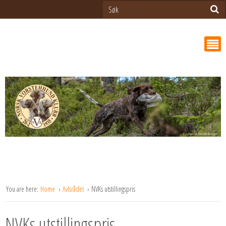
You are here:
Home
Avlsrådet
NVKs utstillingspris
NVKs utstillingspris