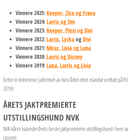
Vinnere 2025:
Keeper, Zico og Frøya
Vinnere 2024:
Larris og Ilm
Vinnere 2023:
Keeper, Plexi og Divi
Vinnere 2022:
Larris
,
Lycka
og
Divi
Vinnere 2021:
Mirac, Livia og Luna
Vinnere 2020:
Larris og Disney
Vinnere 2019:
Luna, Larris og Livia
Dette er kriteriene (utformet av Avlsrådet etter mandat vedtatt på RS
2019):
ÅRETS JAKTPREMIERTE
UTSTILLINGSHUND NVK
NVK kårer kalenderårets beste jaktpremierte utstillingshund i hver av
rasene: