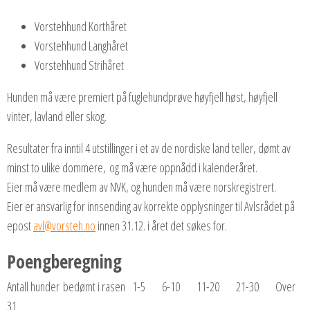
Vorstehhund Korthåret
Vorstehhund Langhåret
Vorstehhund Strihåret
Hunden må være premiert på fuglehundprøve høyfjell høst, høyfjell
vinter, lavland eller skog.
Resultater fra inntil 4 utstillinger i et av de nordiske land teller, dømt av
minst to ulike dommere, og må være oppnådd i kalenderåret.
Eier må være medlem av NVK, og hunden må være norskregistrert.
Eier er ansvarlig for innsending av korrekte opplysninger til Avlsrådet på
epost
avl@vorsteh.no
innen 31.12. i året det søkes for.
Poengberegning
Antall hunder bedømt i rasen 1-5 6-10 11-20 21-30 Over
31