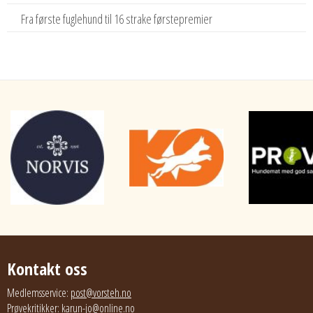
Fra første fuglehund til 16 strake førstepremier
Kontakt oss
Medlemsservice:
post@vorsteh.no
Prøvekritikker:
karun-jo@online.no