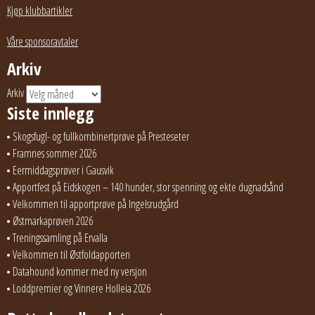
Kjøp klubbartikler
Våre sponsoravtaler
Arkiv
Arkiv
Siste innlegg
Skogsfugl- og fullkombinertprøve på Presteseter
Framnes sommer 2026
Eermiddagsprøver i Gausvik
Apportfest på Eidskogen – 140 hunder, stor spenning og ekte dugnadsånd
Velkommen til apportprøve på Ingelsrudgård
Østmarkaprøven 2026
Treningssamling på Ervalla
Velkommen til Østfoldapporten
Datahound kommer med ny versjon
Loddpremier og Vinnere Holleia 2026