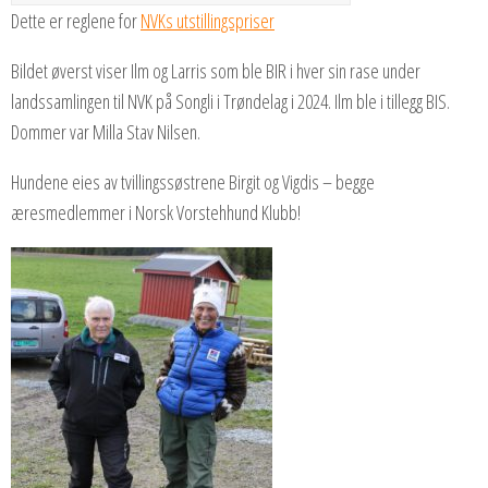
Dette er reglene for
NVKs utstillingspriser
Bildet øverst viser Ilm og Larris som ble BIR i hver sin rase under
landssamlingen til NVK på Songli i Trøndelag i 2024. Ilm ble i tillegg BIS.
Dommer var Milla Stav Nilsen.
Hundene eies av tvillingssøstrene Birgit og Vigdis – begge
æresmedlemmer i Norsk Vorstehhund Klubb!