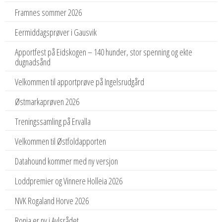
Framnes sommer 2026
Eermiddagsprøver i Gausvik
Apportfest på Eidskogen – 140 hunder, stor spenning og ekte
dugnadsånd
Velkommen til apportprøve på Ingelsrudgård
Østmarkaprøven 2026
Treningssamling på Ervalla
Velkommen til Østfoldapporten
Datahound kommer med ny versjon
Loddpremier og Vinnere Holleia 2026
NVK Rogaland Horve 2026
Ronja er ny i Avlsrådet