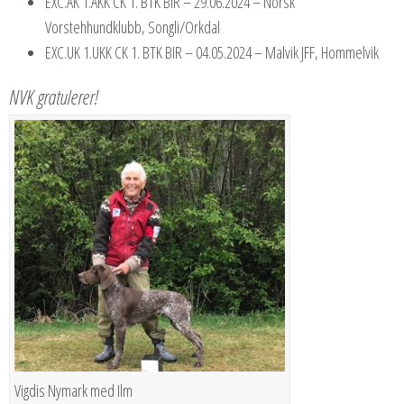
EXC.AK 1.AKK CK 1. BTK BIR – 29.06.2024 – Norsk
Vorstehhundklubb, Songli/Orkdal
EXC.UK 1.UKK CK 1. BTK BIR – 04.05.2024 – Malvik JFF, Hommelvik
NVK gratulerer!
Vigdis Nymark med Ilm