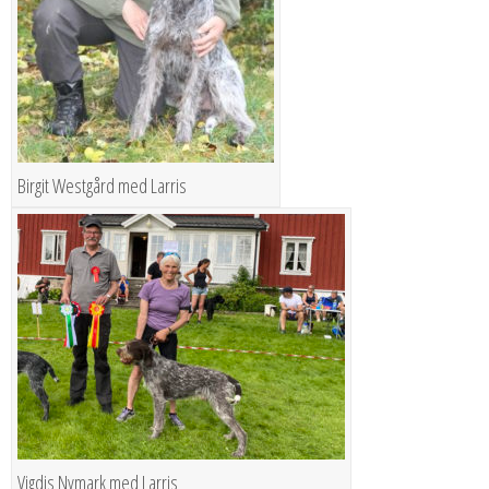
Birgit Westgård med Larris
Vigdis Nymark med Larris