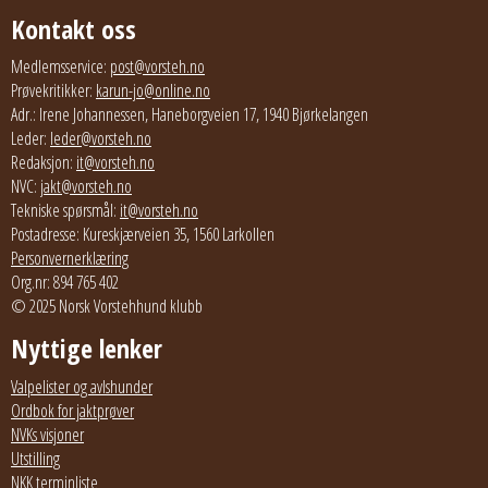
Kontakt oss
Medlemsservice:
post@vorsteh.no
Prøvekritikker:
karun-jo@online.no
Adr.: Irene Johannessen, Haneborgveien 17, 1940 Bjørkelangen
Leder:
leder@vorsteh.no
Redaksjon:
it@vorsteh.no
NVC:
jakt@vorsteh.no
Tekniske spørsmål:
it@vorsteh.no
Postadresse: Kureskjærveien 35, 1560 Larkollen
Personvernerklæring
Org.nr: 894 765 402
© 2025 Norsk Vorstehhund klubb
Nyttige lenker
Valpelister og avlshunder
Ordbok for jaktprøver
NVKs visjoner
Utstilling
NKK terminliste