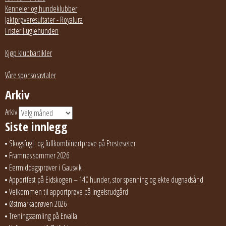
Kenneler og hundeklubber
Jaktprøveresultater - Royalura
Frister Fuglehunden
Kjøp klubbartikler
Våre sponsoravtaler
Arkiv
Arkiv
Siste innlegg
Skogsfugl- og fullkombinertprøve på Presteseter
Framnes sommer 2026
Eermiddagsprøver i Gausvik
Apportfest på Eidskogen – 140 hunder, stor spenning og ekte dugnadsånd
Velkommen til apportprøve på Ingelsrudgård
Østmarkaprøven 2026
Treningssamling på Ervalla