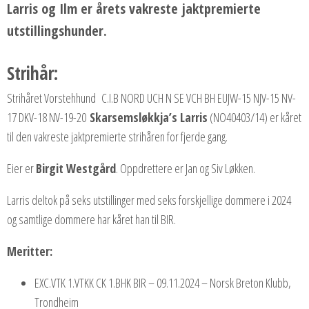
Larris og Ilm er årets vakreste jaktpremierte
utstillingshunder.
Strihår:
Strihåret Vorstehhund
C.I.B NORD UCH N SE VCH BH EUJW-15 NJV-15 NV-
17 DKV-18 NV-19-20
Skarsemsløkkja’s Larris
(NO40403/14)
er kåret
til den vakreste jaktpremierte strihåren for fjerde gang.
Eier er
Birgit Westgård
. Oppdrettere er Jan og Siv Løkken.
Larris deltok på seks utstillinger med seks forskjellige dommere i 2024
og samtlige dommere har kåret han til BIR.
Meritter:
EXC.VTK 1.VTKK CK 1.BHK BIR – 09.11.2024 – Norsk Breton Klubb,
Trondheim