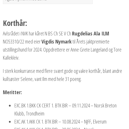
Korthår:
Avlsrådet i NVK har kåret N BS Ch SE V Ch
Rugdelias Ala ILM
NO53310/22
med eier
Vigdis Nymark
til Årets jaktpremierte
utstillingshund for 2024. Oppdrettere er Anne Grete Langeland og Tore
Kallekleiv.
I sterk konkurranse med flere svært gode og vakre korthår, blant andre
kullsøster Selene, vant Ilm med hele 31 poeng.
Meritter:
EXC.BK 1.BKK CK CERT 1.
BTK BIR – 09.11.2024 – Norsk Breton
Klubb, Trondheim
EXC.AK 1.AKK CK 1. BTK BIR – 10.08.2024 – NJFF, Elverum