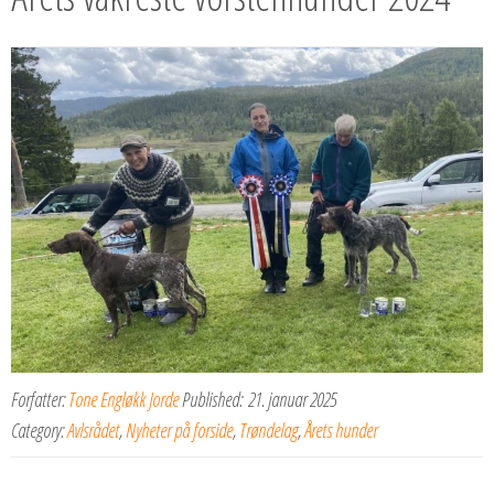
Forfatter:
Tone Engløkk Jorde
Published:
21. januar 2025
Category:
Avlsrådet
,
Nyheter på forside
,
Trøndelag
,
Årets hunder