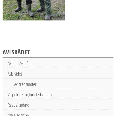
AVLSRÅDET
Nytt fra Avlsrådet
Avlsrådet
Avlsrådsmøter
Valpelister og hundedatabase
Rasestandard
NVKs avlsplan