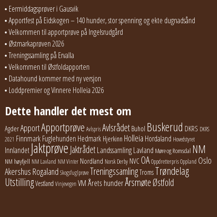
Eermiddagsprøver i Gausvik
Apportfest på Eidskogen – 140 hunder, stor spenning og ekte dugnadsånd
Velkommen til apportprøve på Ingelsrudgård
Østmarkaprøven 2026
Treningssamling på Ervalla
Velkommen til Østfoldapporten
Datahound kommer med ny versjon
Loddpremier og Vinnere Holleia 2026
Dette handler det mest om
Buskerud
Apportprøve
Avlsrådet
Apport
Buhol
DKRS
Agder
Avlspris
DKRS
Holleia
Finnmark
Fuglehunden
Hedmark
Hordaland
Hjerkinn
2021
Hovedstyret
Jaktprøve
NM
Jaktrådet
Lavland
Innlandet
Landssamling
Møre og Romsdal
OA
Oslo
Nordland
NVC
NM høyfjell
NM Lavland
NM Vinter
Norsk Derby
Oppdretterpris
Oppland
Trøndelag
Treningssamling
Akershus
Rogaland
Troms
Skogsfuglprøve
Utstilling
Årsmøte
Østfold
Årets hunder
VM
Vestland
Vinjevegen