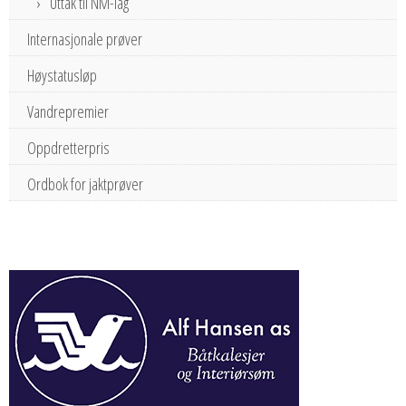
Uttak til NM-lag
Internasjonale prøver
Høystatusløp
Vandrepremier
Oppdretterpris
Ordbok for jaktprøver