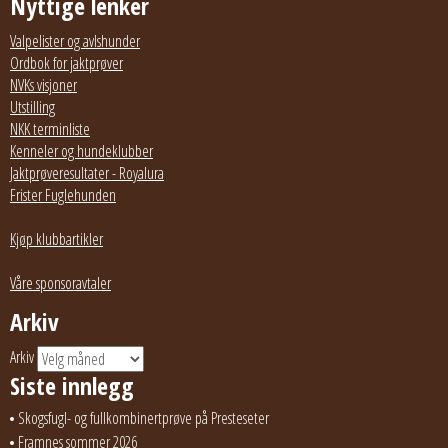
Nyttige lenker
Valpelister og avlshunder
Ordbok for jaktprøver
NVKs visjoner
Utstilling
NKK terminliste
Kenneler og hundeklubber
Jaktprøveresultater - Royalura
Frister Fuglehunden
Kjøp klubbartikler
Våre sponsoravtaler
Arkiv
Arkiv
Siste innlegg
Skogsfugl- og fullkombinertprøve på Presteseter
Framnes sommer 2026