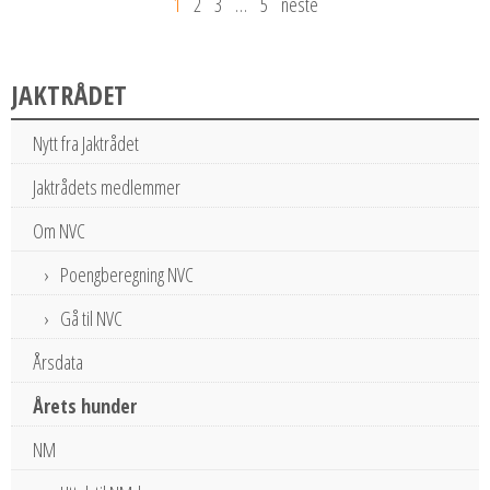
1
2
3
…
5
neste
JAKTRÅDET
Nytt fra Jaktrådet
Jaktrådets medlemmer
Om NVC
Poengberegning NVC
Gå til NVC
Årsdata
Årets hunder
NM