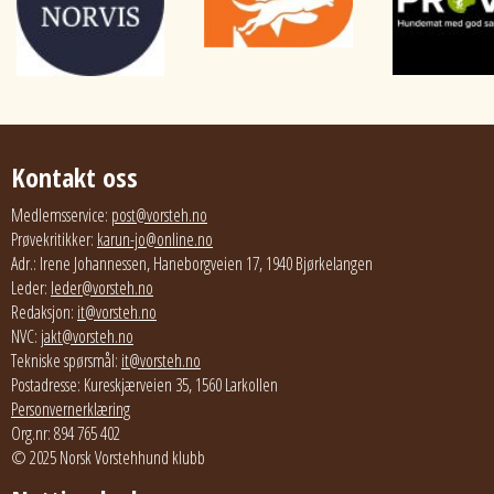
Kontakt oss
Medlemsservice:
post@vorsteh.no
Prøvekritikker:
karun-jo@online.no
Adr.: Irene Johannessen, Haneborgveien 17, 1940 Bjørkelangen
Leder:
leder@vorsteh.no
Redaksjon:
it@vorsteh.no
NVC:
jakt@vorsteh.no
Tekniske spørsmål:
it@vorsteh.no
Postadresse: Kureskjærveien 35, 1560 Larkollen
Personvernerklæring
Org.nr: 894 765 402
© 2025 Norsk Vorstehhund klubb