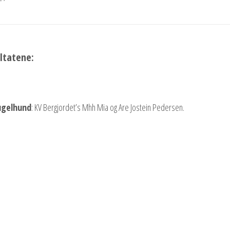
ultatene:
ugelhund
: KV Bergjordet’s Mhh Mia og Are Jostein Pedersen.