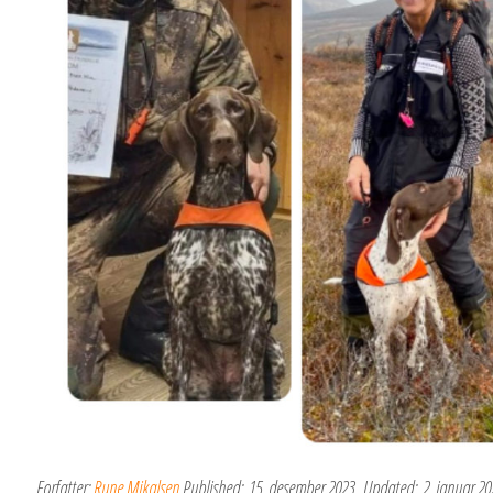
Forfatter:
Rune Mikalsen
Published:
15. desember 2023
Updated:
2. januar 20