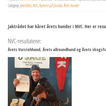
Category:
Jaktrådet
,
NVC
,
Nyheter på forside
,
Årets hunder
Jaktrådet har kåret årets hunder i NVC. Her er res
NVC-resultatene:
Årets Vorstehhund,
Årets allroundhund og Årets skogsf