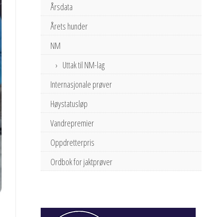
Årsdata
Årets hunder
NM
Uttak til NM-lag
Internasjonale prøver
Høystatusløp
Vandrepremier
Oppdretterpris
Ordbok for jaktprøver