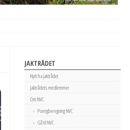
JAKTRÅDET
Nytt fra Jaktrådet
Jaktrådets medlemmer
Om NVC
Poengberegning NVC
Gå til NVC