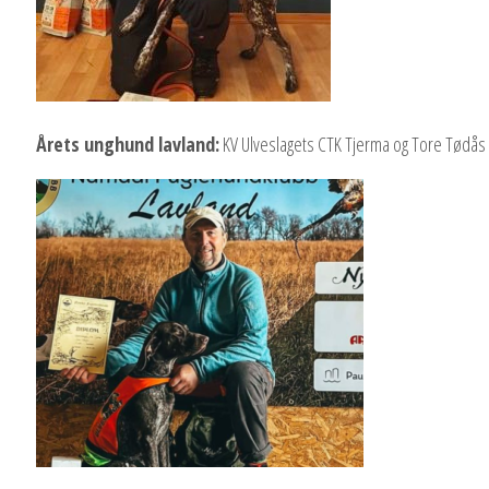
Årets unghund lavland:
KV Ulveslagets CTK Tjerma og Tore Tødås