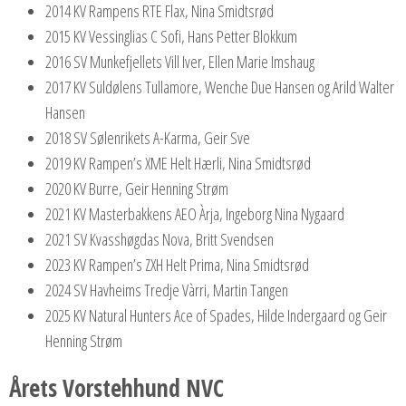
2014 KV Rampens RTE Flax, Nina Smidtsrød
2015 KV Vessinglias C Sofi, Hans Petter Blokkum
2016 SV Munkefjellets Vill Iver, Ellen Marie Imshaug
2017 KV Suldølens Tullamore, Wenche Due Hansen og Arild Walter
Hansen
2018 SV Sølenrikets A-Karma, Geir Sve
2019 KV Rampen’s XME Helt Hærli, Nina Smidtsrød
2020 KV Burre, Geir Henning Strøm
2021 KV Masterbakkens AEO Àrja, Ingeborg Nina Nygaard
2021 SV Kvasshøgdas Nova, Britt Svendsen
2023 KV Rampen’s ZXH Helt Prima, Nina Smidtsrød
2024 SV Havheims Tredje Vàrri, Martin Tangen
2025 KV Natural Hunters Ace of Spades, Hilde Indergaard og Geir
Henning Strøm
Årets Vorstehhund NVC