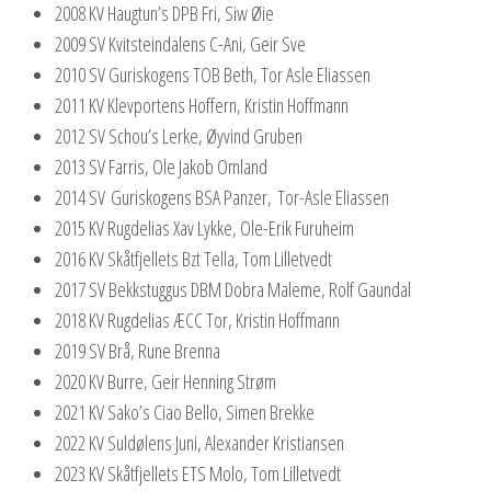
2008 KV Haugtun’s DPB Fri, Siw Øie
2009 SV Kvitsteindalens C-Ani, Geir Sve
2010 SV Guriskogens TOB Beth, Tor Asle Eliassen
2011 KV Klevportens Hoffern, Kristin Hoffmann
2012 SV Schou’s Lerke, Øyvind Gruben
2013 SV Farris, Ole Jakob Omland
2014 SV Guriskogens BSA Panzer, Tor-Asle Eliassen
2015 KV Rugdelias Xav Lykke, Ole-Erik Furuheim
2016 KV Skåtfjellets Bzt Tella, Tom Lilletvedt
2017 SV Bekkstuggus DBM Dobra Maleme, Rolf Gaundal
2018 KV Rugdelias ÆCC Tor, Kristin Hoffmann
2019 SV Brå, Rune Brenna
2020 KV Burre, Geir Henning Strøm
2021 KV Sako’s Ciao Bello, Simen Brekke
2022 KV Suldølens Juni, Alexander Kristiansen
2023 KV Skåtfjellets ETS Molo, Tom Lilletvedt