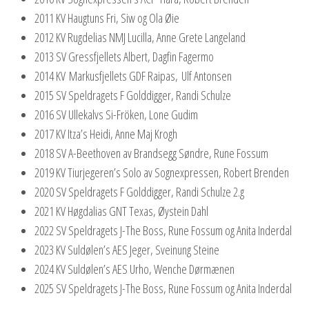
2011 KV Haugtuns Fri, Siw og Ola Øie
2012 KV Rugdelias NMJ Lucilla, Anne Grete Langeland
2013 SV Gressfjellets Albert, Dagfin Fagermo
2014 KV Markusfjellets GDF Raipas, Ulf Antonsen
2015 SV Speldragets F Golddigger, Randi Schulze
2016 SV Ullekalvs Si-Fröken, Lone Gudim
2017 KV Itza’s Heidi, Anne Maj Krogh
2018 SV A-Beethoven av Brandsegg Søndre, Rune Fossum
2019 KV Tiurjegeren’s Solo av Sognexpressen, Robert Brenden
2020 SV Speldragets F Golddigger, Randi Schulze 2.g
2021 KV Høgdalias GNT Texas, Øystein Dahl
2022 SV Speldragets J-The Boss, Rune Fossum og Anita Inderdal
2023 KV Suldølen’s AES Jeger, Sveinung Steine
2024 KV Suldølen’s AES Urho, Wenche Dørmænen
2025 SV Speldragets J-The Boss, Rune Fossum og Anita Inderdal