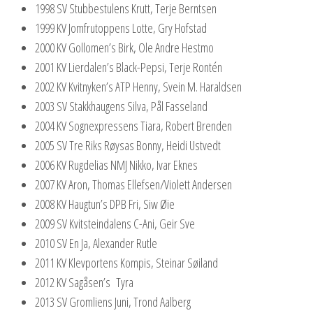
1998 SV Stubbestulens Krutt, Terje Berntsen
1999 KV Jomfrutoppens Lotte, Gry Hofstad
2000 KV Gollomen’s Birk, Ole Andre Hestmo
2001 KV Lierdalen’s Black-Pepsi, Terje Rontén
2002 KV Kvitnyken’s ATP Henny, Svein M. Haraldsen
2003 SV Stakkhaugens Silva, Pål Fasseland
2004 KV Sognexpressens Tiara, Robert Brenden
2005 SV Tre Riks Røysas Bonny, Heidi Ustvedt
2006 KV Rugdelias NMJ Nikko, Ivar Eknes
2007 KV Aron, Thomas Ellefsen/Violett Andersen
2008 KV Haugtun’s DPB Fri, Siw Øie
2009 SV Kvitsteindalens C-Ani, Geir Sve
2010 SV En Ja, Alexander Rutle
2011 KV Klevportens Kompis, Steinar Søiland
2012 KV Sagåsen’s Tyra
2013 SV Gromliens Juni, Trond Aalberg