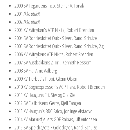
2000 SV Tegardens Tico, Steinar A. Torvik
2001
Ikke utdelt
2002
Ikke utdelt
2003 KV Kvitnyken’s ATP Nikita, Robert Brenden
2004 SV Rondeslottet Quick Silver, Randi Schulze
2005 SV Rondeslottet Quick Silver, Randi Schulze, 2.g
2006 KV Kvitnykens ATP Nikita, Robert Brenden
2007 SV Austbakkens Z-Tiril, Kenneth Ressem
2008 SV Fia, Arne Aalberg
2009 KV Tierbua’s Pippi, Glenn Olsen
2010 KV Sognexpressen’s ACP Tiara, Robert Brenden
2011 KV Haugtuns Fri, Siw og Ola Øie
2012 SV Fjällbrisens Gerry, Kjell Tangen
2013 KV Haugtun’s BRC Falco, Jon Inge Alstadvoll
2014 KV Markusfjellets GDF Raipas, Ulf Antonsen
2015 SV Speldragets F Golddigger, Randi Schulze