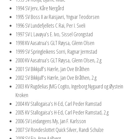
1994 SV Jerv, Kåre Nergård
1995 SV Boss II av Raisjavri, Yngvar Teodorsen
1996 SV Lundefjellets C Rai, Per I. Sveli
1997 SV L Lavøya’s E. Ivo, Sissel Grongstad
1998 KV Aasatrua’s GLT Røysa, Glenn Olsen
1999 SV Springleikens Sorri, Ragnar Jermstad
2000 KV Aasatrua’s GLT Røysa, Glenn Olsen, 2.g
2001 SV Bikkjulf’s Hærle, Jan Ove Bråthen
2002 SV Bikkjulf’s Hærle, Jan Ove Bråthen, 2.g
2003 KV Rugdelias JMG Cogito, Ingeborg Nygaard og Øystein
Kroken
2004 KV Stallogaisa’s H-Ed, Carl Peder Ramstad
2005 KV Stallogaisa’s H-Ed, Carl Peder Ramstad, 2.g
2006 SV Leidangens My, Jan F. Karlsson
2007 SV Rondeslottet Quick Silver, Randi Schulze
2008 SV Fia, Arne Aalberg