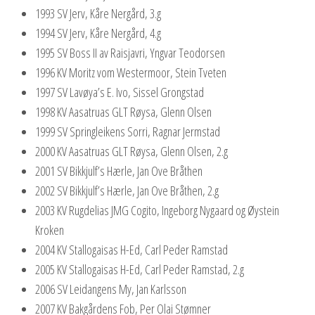
1993 SV Jerv, Kåre Nergård, 3.g
1994 SV Jerv, Kåre Nergård, 4.g
1995 SV Boss II av Raisjavri, Yngvar Teodorsen
1996 KV Moritz vom Westermoor, Stein Tveten
1997 SV Lavøya’s E. Ivo, Sissel Grongstad
1998 KV Aasatruas GLT Røysa, Glenn Olsen
1999 SV Springleikens Sorri, Ragnar Jermstad
2000 KV Aasatruas GLT Røysa, Glenn Olsen, 2.g
2001 SV Bikkjulf’s Hærle, Jan Ove Bråthen
2002 SV Bikkjulf’s Hærle, Jan Ove Bråthen, 2.g
2003 KV Rugdelias JMG Cogito, Ingeborg Nygaard og Øystein
Kroken
2004 KV Stallogaisas H-Ed, Carl Peder Ramstad
2005 KV Stallogaisas H-Ed, Carl Peder Ramstad, 2.g
2006 SV Leidangens My, Jan Karlsson
2007 KV Bakgårdens Fob, Per Olai Stømner