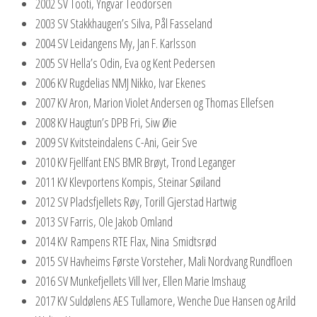
2002 SV Tooti, Yngvar Teodorsen
2003 SV Stakkhaugen’s Silva, Pål Fasseland
2004 SV Leidangens My, Jan F. Karlsson
2005 SV Hella’s Odin, Eva og Kent Pedersen
2006 KV Rugdelias NMJ Nikko, Ivar Ekenes
2007 KV Aron, Marion Violet Andersen og Thomas Ellefsen
2008 KV Haugtun’s DPB Fri, Siw Øie
2009 SV Kvitsteindalens C-Ani, Geir Sve
2010 KV Fjellfant ENS BMR Brøyt, Trond Leganger
2011 KV Klevportens Kompis, Steinar Søiland
2012 SV Pladsfjellets Røy, Torill Gjerstad Hartwig
2013 SV Farris, Ole Jakob Omland
2014 KV Rampens RTE Flax, Nina Smidtsrød
2015 SV Havheims Første Vorsteher, Mali Nordvang Rundfloen
2016 SV Munkefjellets Vill Iver, Ellen Marie Imshaug
2017 KV Suldølens AES Tullamore, Wenche Due Hansen og Arild