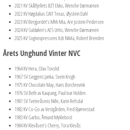
2021 KV Skåtfjellets BZT Ekko, Wenche Dørmænen
2022 KV Høgdalias GNT Texas, Øystein Dahl
2023 KV Bergjordet’s Mhh Mia, Are Jostein Pedersen
2024 KV Suldølen’s AES Urho, Wenche Dørmænen
2025 KV Sognexpressens Kzb Nikita, Robert Brenden
Årets Unghund Vinter NVC
1964 KV Hera, Olav Tovslid
1967 SV Geggens Janka, Svein Krogh
1975 KV Chocolate May, Hans Borchrevink
1976 SV Beth av Kaupang, Paul Ivar Holden
1981 SV Tveteråsens Nille, Karin Refsdal
1982 KV Co-Go av Vestgården, Fred Bjørnestad
1983 KV Garbo, Åmund Myklebost
1984 KV Klevåsen’s Cherry, Tora Klevås