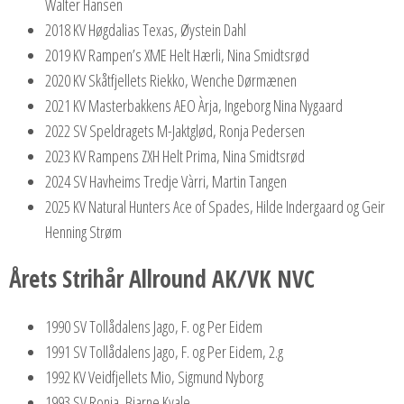
Walter Hansen
2018 KV Høgdalias Texas, Øystein Dahl
2019 KV Rampen’s XME Helt Hærli, Nina Smidtsrød
2020 KV Skåtfjellets Riekko, Wenche Dørmænen
2021 KV Masterbakkens AEO Àrja, Ingeborg Nina Nygaard
2022 SV Speldragets M-Jaktglød, Ronja Pedersen
2023 KV Rampens ZXH Helt Prima, Nina Smidtsrød
2024 SV Havheims Tredje Vàrri, Martin Tangen
2025 KV Natural Hunters Ace of Spades, Hilde Indergaard og Geir
Henning Strøm
Årets Strihår Allround AK/VK NVC
1990 SV Tollådalens Jago, F. og Per Eidem
1991 SV Tollådalens Jago, F. og Per Eidem, 2.g
1992 KV Veidfjellets Mio, Sigmund Nyborg
1993 SV Ronja, Bjarne Kvale