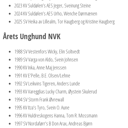
2023 KV Suldølen’s AES Jeger, Sveinung Steine
2024 KV Suldølen’s AES Urho, Wenche Dørmænen
2025 SV Heika av Lillealm, Tor Haugberg og Kristine Haugberg
Årets Unghund NVK
1988 SV Vestenfors Wicky, Elin Soltvedt
1989 SV Varga von Aldo, Svein Johnsen
1990 KV Inka, Anne Maj Jenssen
1991 KV E’Pelle, B.E. Olsen/Lehne
1992 SV Leikvins Tigeren, Anders Lunde
1993 KV Varegglias Lucky Charm, Øystein Skulerud
1994 SV Storm Frank Øvrewall
1995 KV Itza’s Tyro, Svein O. Aune
1996 KV Huldreskogens Hanna, Tom R. Mossmann
1997 SV Nordaførr’s B Don Arax, Andreas Bjørn