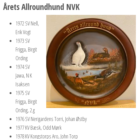
Årets Allroundhund NVK
1972 SV Nell,
Erik Vogt
1973 SV
Frigga, Birgit
Ording
1974 SV
Jawa, N K
Isaksen
1975 SV
Frigga, Birgit
Ording, 2.g
1976 SV Nerigardens Torri, Johan Østby
1977 KV Bæsk, Odd Mørk
1978 KV Kongstorps Aro, John Torp