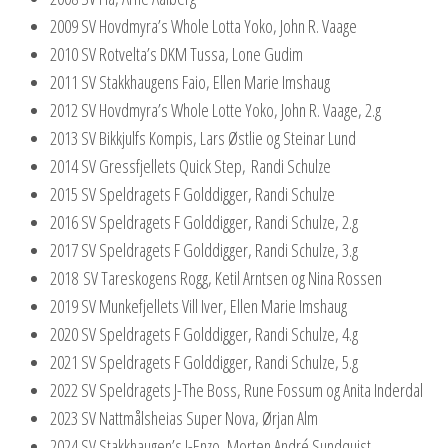
2009 SV Hovdmyra’s Whole Lotta Yoko, John R. Vaage
2010 SV Rotvelta’s DKM Tussa, Lone Gudim
2011 SV Stakkhaugens Faio, Ellen Marie Imshaug
2012 SV Hovdmyra’s Whole Lotte Yoko, John R. Vaage, 2.g
2013 SV Bikkjulfs Kompis, Lars Østlie og Steinar Lund
2014 SV Gressfjellets Quick Step, Randi Schulze
2015 SV Speldragets F Golddigger, Randi Schulze
2016 SV Speldragets F Golddigger, Randi Schulze, 2.g
2017 SV Speldragets F Golddigger, Randi Schulze, 3.g
2018 SV Tareskogens Rogg, Ketil Arntsen og Nina Rossen
2019 SV Munkefjellets Vill Iver, Ellen Marie Imshaug
2020 SV Speldragets F Golddigger, Randi Schulze, 4.g
2021 SV Speldragets F Golddigger, Randi Schulze, 5.g
2022 SV Speldragets J-The Boss, Rune Fossum og Anita Inderdal
2023 SV Nattmålsheias Super Nova, Ørjan Alm
2024 SV Stakkhaugen’s I-Enzo, Morten André Sundquist