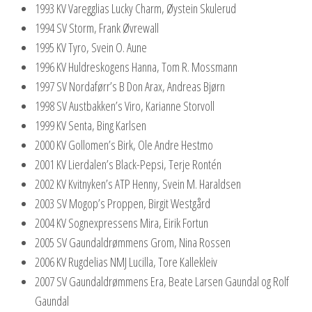
1993 KV Varegglias Lucky Charm, Øystein Skulerud
1994 SV Storm, Frank Øvrewall
1995 KV Tyro, Svein O. Aune
1996 KV Huldreskogens Hanna, Tom R. Mossmann
1997 SV Nordaførr’s B Don Arax, Andreas Bjørn
1998 SV Austbakken’s Viro, Karianne Storvoll
1999 KV Senta, Bing Karlsen
2000 KV Gollomen’s Birk, Ole Andre Hestmo
2001 KV Lierdalen’s Black-Pepsi, Terje Rontén
2002 KV Kvitnyken’s ATP Henny, Svein M. Haraldsen
2003 SV Mogop’s Proppen, Birgit Westgård
2004 KV Sognexpressens Mira, Eirik Fortun
2005 SV Gaundaldrømmens Grom, Nina Rossen
2006 KV Rugdelias NMJ Lucilla, Tore Kallekleiv
2007 SV Gaundaldrømmens Era, Beate Larsen Gaundal og Rolf
Gaundal