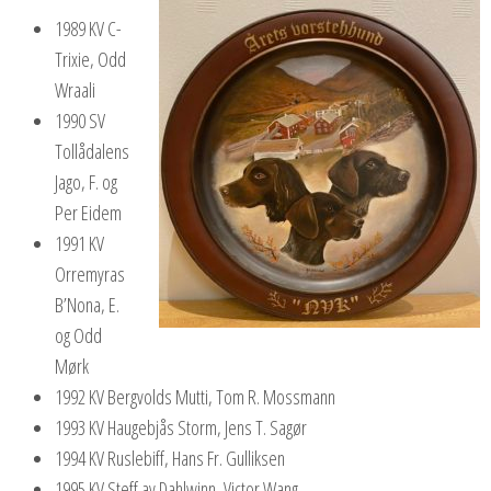
1989 KV C-
Trixie, Odd
Wraali
1990 SV
Tollådalens
Jago, F. og
Per Eidem
1991 KV
Orremyras
B’Nona, E.
og Odd
Mørk
1992 KV Bergvolds Mutti, Tom R. Mossmann
1993 KV Haugebjås Storm, Jens T. Sagør
1994 KV Ruslebiff, Hans Fr. Gulliksen
1995 KV Steff av Dahlwinn, Victor Wang