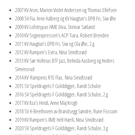
2007 KV Aron, Marion Violet Andersen og Thomas Ellefsen
2008 SV Fia, Arne Aalberg og KV Haugtun’s DPB Fri, Siw Øie
2009 KV Lofotrypas HME Diva, Steinar Søiland
2010 KV Sognexpressen’s ACP Tiara, Robert Brenden
2011 KV Haugtun’s DPB Fri, Siw og Ola Øie, 2.g
2012 KV Rampen’s Extra, Nina Smidtsrød
2013 KV Sør Holleias BTF Jazz, Belinda Aasberg og Anders
Simensrud
2014 KV Rampens RTE Flax, Nina Smidtsrød
2015 SV Speldragets F Golddigger, Randi Schulze
2016 SV Speldragets F Golddigger, Randi Schulze, 2.g
2017 KV Itza’s Heidi, Anne Maj Krogh
2018 SV A-Beethoven av Brandsegg Søndre, Rune Fossum
2019 KV Rampen’s XME Helt Hærli, Nina Smidtsrød
2020 SV Speldragets F Golddigger, Randi Schulze, 3.g