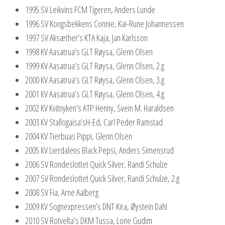
1995 SV Leikvins FCM Tigeren, Anders Lunde
1996 SV Kongsbekkens Connie, Kai-Rune Johannessen
1997 SV Aksæther’s KTA Kaja, Jan Karlsson
1998 KV Aasatrua’s GLT Røysa, Glenn Olsen
1999 KV Aasatrua’s GLT Røysa, Glenn Olsen, 2.g
2000 KV Aasatrua’s GLT Røysa, Glenn Olsen, 3.g
2001 KV Aasatrua’s GLT Røysa, Glenn Olsen, 4.g
2002 KV Kvitnyken’s ATP Henny, Svein M. Haraldsen
2003 KV Stallogaisa’sH-Ed, Carl Peder Ramstad
2004 KV Tierbuas Pippi, Glenn Olsen
2005 KV Lierdalens Black Pepsi, Anders Simensrud
2006 SV Rondeslottet Quick Silver, Randi Schulze
2007 SV Rondeslottet Quick Silver, Randi Schulze, 2.g
2008 SV Fia, Arne Aalberg
2009 KV Sognexpressen’s DNT Kira, Øystein Dahl
2010 SV Rotvelta’s DKM Tussa, Lone Gudim