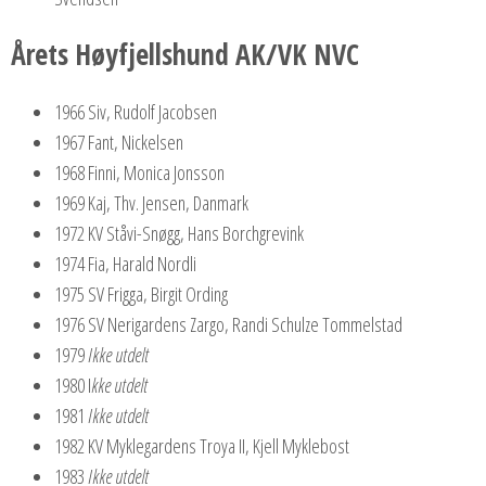
Årets Høyfjellshund AK/VK NVC
1966 Siv, Rudolf Jacobsen
1967 Fant, Nickelsen
1968 Finni, Monica Jonsson
1969 Kaj, Thv. Jensen, Danmark
1972 KV Ståvi-Snøgg, Hans Borchgrevink
1974 Fia, Harald Nordli
1975 SV Frigga, Birgit Ording
1976 SV Nerigardens Zargo, Randi Schulze Tommelstad
1979
Ikke utdelt
1980 I
kke utdelt
1981
Ikke utdelt
1982 KV Myklegardens Troya II, Kjell Myklebost
1983
Ikke utdelt