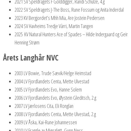
2021 SV Speldragets F Golddigger, Randi Schulze, 4.g
2022 SV Speldragets J-The Boss, Rune Fossum og Anita Inderdal
2023 KV Bergjordet’s Mhh Mia, Are Jostein Pedersen
2024 SV Havheims Tredje Vàrri, Martin Tangen
2025 KV Natural Hunters Ace of Spades – Hilde Indergaard og Geir
Henning Strøm
Årets Langhår NVC
2003 LV Bowie, Trude Sævik/Helge Heimstad
2004 LV Fjordlandets Centa, Mette Ulvestad
2005 LV Fjordlandets Evo, Hanne Solem
2006 LV Fjordlandets Evo, Øystein Gleditsch, 2.g
2007 LV Jærlosens Cita, Eli Ronglan
2008 LV Fjordlandets Centa, Mette Ulvestad, 2.g
2009 LV Åska, Kai-Rune Johannessen
2010 LV Fraggle av Mjøsgløtt, Gunn Ness