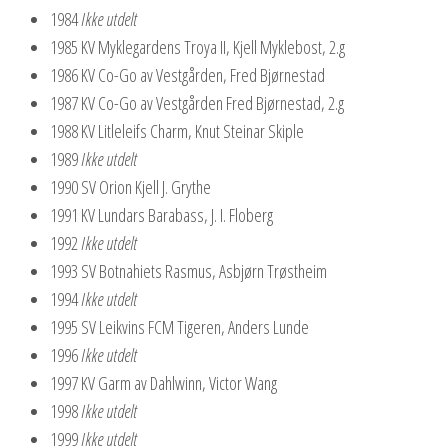
1984
Ikke utdelt
1985 KV Myklegardens Troya II, Kjell Myklebost, 2.g
1986 KV Co-Go av Vestgården, Fred Bjørnestad
1987 KV Co-Go av Vestgården Fred Bjørnestad, 2.g
1988 KV Litleleifs Charm, Knut Steinar Skiple
1989
Ikke utdelt
1990 SV Orion Kjell J. Grythe
1991 KV Lundars Barabass, J. I. Floberg
1992
Ikke utdelt
1993 SV Botnahiets Rasmus, Asbjørn Trøstheim
1994
Ikke utdelt
1995 SV Leikvins FCM Tigeren, Anders Lunde
1996
Ikke utdelt
1997 KV Garm av Dahlwinn, Victor Wang
1998
Ikke utdelt
1999
Ikke utdelt