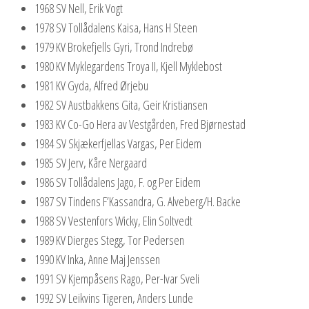
1968 SV Nell, Erik Vogt
1978 SV Tollådalens Kaisa, Hans H Steen
1979 KV Brokefjells Gyri, Trond Indrebø
1980 KV Myklegardens Troya II, Kjell Myklebost
1981 KV Gyda, Alfred Ørjebu
1982 SV Austbakkens Gita, Geir Kristiansen
1983 KV Co-Go Hera av Vestgården, Fred Bjørnestad
1984 SV Skjækerfjellas Vargas, Per Eidem
1985 SV Jerv, Kåre Nergaard
1986 SV Tollådalens Jago, F. og Per Eidem
1987 SV Tindens F’Kassandra, G. Alveberg/H. Backe
1988 SV Vestenfors Wicky, Elin Soltvedt
1989 KV Dierges Stegg, Tor Pedersen
1990 KV Inka, Anne Maj Jenssen
1991 SV Kjempåsens Rago, Per-Ivar Sveli
1992 SV Leikvins Tigeren, Anders Lunde