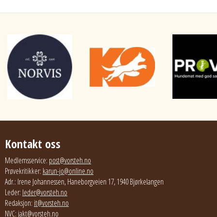
Kontakt oss
Medlemsservice:
post@vorsteh.no
Prøvekritikker:
karun-jo@online.no
Adr.: Irene Johannessen, Haneborgveien 17, 1940 Bjørkelangen
Leder:
leder@vorsteh.no
Redaksjon:
it@vorsteh.no
NVC:
jakt@vorsteh.no