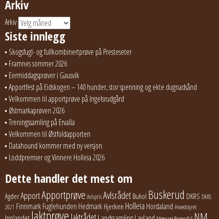
Arkiv
Arkiv
Siste innlegg
Skogsfugl- og fullkombinertprøve på Presteseter
Framnes sommer 2026
Eermiddagsprøver i Gausvik
Apportfest på Eidskogen – 140 hunder, stor spenning og ekte dugnadsånd
Velkommen til apportprøve på Ingelsrudgård
Østmarkaprøven 2026
Treningssamling på Ervalla
Velkommen til Østfoldapporten
Datahound kommer med ny versjon
Loddpremier og Vinnere Holleia 2026
Dette handler det mest om
Buskerud
Apportprøve
Avlsrådet
Apport
Buhol
DKRS
Agder
Avlspris
DKRS
Holleia
Finnmark
Fuglehunden
Hedmark
Hordaland
Hjerkinn
2021
Hovedstyret
Jaktprøve
NM
Jaktrådet
Lavland
Innlandet
Landssamling
Møre og Romsdal