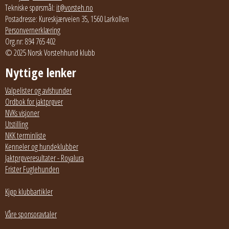
Tekniske spørsmål:
it@vorsteh.no
Postadresse: Kureskjærveien 35, 1560 Larkollen
Personvernerklæring
Org.nr: 894 765 402
© 2025 Norsk Vorstehhund klubb
Nyttige lenker
Valpelister og avlshunder
Ordbok for jaktprøver
NVKs visjoner
Utstilling
NKK terminliste
Kenneler og hundeklubber
Jaktprøveresultater - Royalura
Frister Fuglehunden
Kjøp klubbartikler
Våre sponsoravtaler