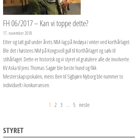
FH 06/2017 – Kan vi toppe dette?
17. november 2018
Etter og tatt gull under årets NM-lag på Andøya i vinter ved korthårlaget.
Ble det i høstens NM på Kongsvoll gull til Korthårlaget og sølv til
stihårlaget. Dette er historisk og vi styret vil gratulere alle de involverte.
KV Aska til Jens Thomas Sagør ble beste hund og fikk
Mesterskapspokalen, mens Ben til Sigbjørn Nyborg ble nummer to
individuelt i konkurransen.
1
2
3
…
5
neste
STYRET