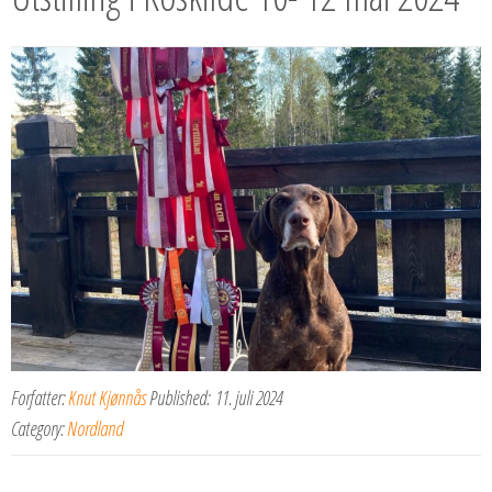
Forfatter:
Knut Kjønnås
Published:
11. juli 2024
Category:
Nordland