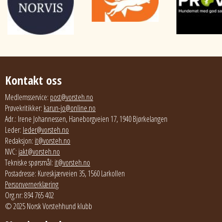
Kontakt oss
Medlemsservice:
post@vorsteh.no
Prøvekritikker:
karun-jo@online.no
Adr.: Irene Johannessen, Haneborgveien 17, 1940 Bjørkelangen
Leder:
leder@vorsteh.no
Redaksjon:
it@vorsteh.no
NVC:
jakt@vorsteh.no
Tekniske spørsmål:
it@vorsteh.no
Postadresse: Kureskjærveien 35, 1560 Larkollen
Personvernerklæring
Org.nr: 894 765 402
© 2025 Norsk Vorstehhund klubb