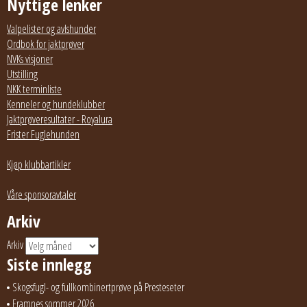
Nyttige lenker
Valpelister og avlshunder
Ordbok for jaktprøver
NVKs visjoner
Utstilling
NKK terminliste
Kenneler og hundeklubber
Jaktprøveresultater - Royalura
Frister Fuglehunden
Kjøp klubbartikler
Våre sponsoravtaler
Arkiv
Arkiv
Siste innlegg
Skogsfugl- og fullkombinertprøve på Presteseter
Framnes sommer 2026