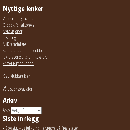
Nyttige lenker
Valpelister og avlshunder
Ordbok for jaktprøver
NVKs visjoner
Utstilling
NKK terminliste
Kenneler og hundeklubber
Jaktprøveresultater - Royalura
Frister Fuglehunden
Kjøp klubbartikler
Våre sponsoravtaler
Arkiv
Arkiv
Siste innlegg
Skogsfugl- og fullkombinertprøve på Presteseter