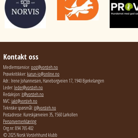
Kontakt oss
Medlemsservice:
post@vorsteh.no
Prøvekritikker:
karun-jo@online.no
Adr.: Irene Johannessen, Haneborgveien 17, 1940 Bjørkelangen
Leder:
leder@vorsteh.no
Redaksjon:
it@vorsteh.no
NVC:
jakt@vorsteh.no
Tekniske spørsmål:
it@vorsteh.no
Postadresse: Kureskjærveien 35, 1560 Larkollen
Personvernerklæring
Org.nr: 894 765 402
© 2025 Norsk Vorstehhund klubb