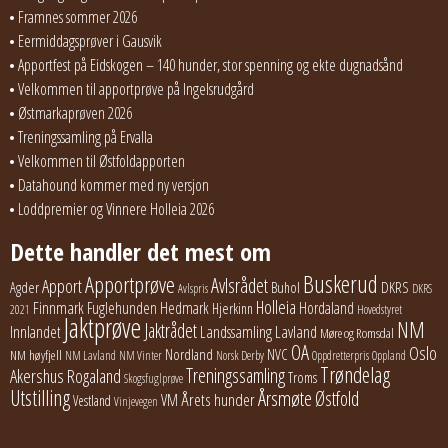
Framnes sommer 2026
Eermiddagsprøver i Gausvik
Apportfest på Eidskogen – 140 hunder, stor spenning og ekte dugnadsånd
Velkommen til apportprøve på Ingelsrudgård
Østmarkaprøven 2026
Treningssamling på Ervalla
Velkommen til Østfoldapporten
Datahound kommer med ny versjon
Loddpremier og Vinnere Holleia 2026
Dette handler det mest om
Buskerud
Apportprøve
Avlsrådet
Apport
Buhol
DKRS
Agder
Avlspris
DKRS
Holleia
Finnmark
Fuglehunden
Hedmark
Hordaland
Hjerkinn
2021
Hovedstyret
Jaktprøve
NM
Jaktrådet
Lavland
Innlandet
Landssamling
Møre og Romsdal
OA
Oslo
Nordland
NVC
NM høyfjell
NM Lavland
NM Vinter
Norsk Derby
Oppdretterpris
Oppland
Trøndelag
Treningssamling
Akershus
Rogaland
Troms
Skogsfuglprøve
Utstilling
Årsmøte
Østfold
Årets hunder
VM
Vestland
Vinjevegen