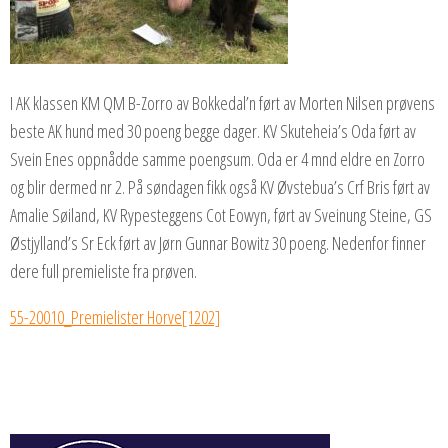
I AK klassen KM QM B-Zorro av Bokkedal’n ført av Morten Nilsen prøvens
beste AK hund med 30 poeng begge dager. KV Skuteheia’s Oda ført av
Svein Enes oppnådde samme poengsum. Oda er 4 mnd eldre en Zorro
og blir dermed nr 2. På søndagen fikk også KV Øvstebua’s Crf Bris ført av
Amalie Søiland, KV Rypesteggens Cot Eowyn, ført av Sveinung Steine, GS
Østjylland’s Sr Eck ført av Jørn Gunnar Bowitz 30 poeng. Nedenfor finner
dere full premieliste fra prøven.
55-20010_Premielister Horve[1202]