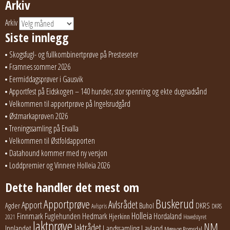
Arkiv
Arkiv
Siste innlegg
Skogsfugl- og fullkombinertprøve på Presteseter
Framnes sommer 2026
Eermiddagsprøver i Gausvik
Apportfest på Eidskogen – 140 hunder, stor spenning og ekte dugnadsånd
Velkommen til apportprøve på Ingelsrudgård
Østmarkaprøven 2026
Treningssamling på Ervalla
Velkommen til Østfoldapporten
Datahound kommer med ny versjon
Loddpremier og Vinnere Holleia 2026
Dette handler det mest om
Buskerud
Apportprøve
Avlsrådet
Apport
Buhol
DKRS
Agder
Avlspris
DKRS
Holleia
Finnmark
Fuglehunden
Hedmark
Hordaland
Hjerkinn
2021
Hovedstyret
Jaktprøve
NM
Jaktrådet
Lavland
Innlandet
Landssamling
Møre og Romsdal