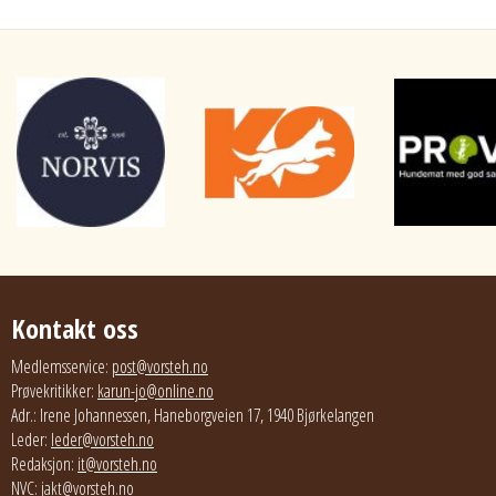
Kontakt oss
Medlemsservice:
post@vorsteh.no
Prøvekritikker:
karun-jo@online.no
Adr.: Irene Johannessen, Haneborgveien 17, 1940 Bjørkelangen
Leder:
leder@vorsteh.no
Redaksjon:
it@vorsteh.no
NVC:
jakt@vorsteh.no