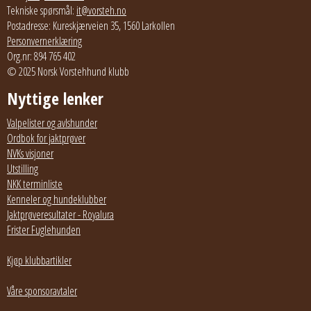
Tekniske spørsmål:
it@vorsteh.no
Postadresse: Kureskjærveien 35, 1560 Larkollen
Personvernerklæring
Org.nr: 894 765 402
© 2025 Norsk Vorstehhund klubb
Nyttige lenker
Valpelister og avlshunder
Ordbok for jaktprøver
NVKs visjoner
Utstilling
NKK terminliste
Kenneler og hundeklubber
Jaktprøveresultater - Royalura
Frister Fuglehunden
Kjøp klubbartikler
Våre sponsoravtaler