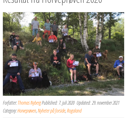
Forfatter:
Thomas Nyberg
Published:
7. juli 2020
Updated:
29. november 2021
Category:
Horveprøven
,
Nyheter på forside
,
Rogaland