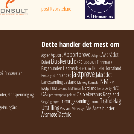
post@vorsteh.no
Dette handler det mest om
Apportprøve
Avlsrådet
Apport
Agder
Avlspris
Buskerud
Finnmark
Buhol
DKRS
DKRS 2021
Holleia
Fuglehunden
Hedmark
Hordaland
Hjerkinn
Jaktprøve
på Presteseter
Jaktrådet
Innlandet
Hovedstyret
NM
Lavland
Landssamling
Møre og Romsdal
NM
Nordland
NVC
høyfjell
NM Lavland
NM Vinter
Norsk Derby
OA
Oslo Akershus
Rogaland
der, stor spenning og
Oppdretterpris
Oppland
Trøndelag
Treningssamling
Troms
Skogsfuglprøve
Utstilling
gelsrudgård
Årets hunder
VM
Vestland
Vinjevegen
Årsmøte
Østfold