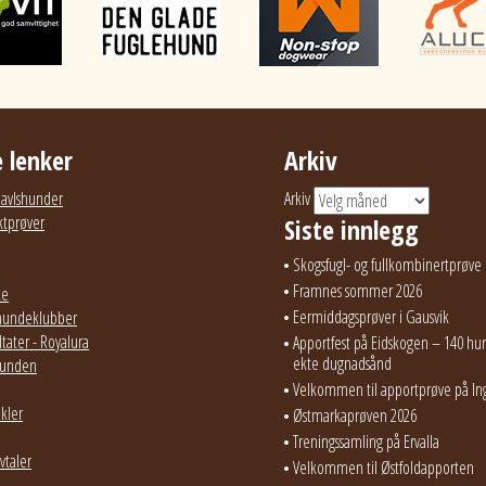
 lenker
Arkiv
g avlshunder
Arkiv
ktprøver
Siste innlegg
Skogsfugl- og fullkombinertprøve 
Framnes sommer 2026
te
Eermiddagsprøver i Gausvik
hundeklubber
tater - Royalura
Apportfest på Eidskogen – 140 hun
ekte dugnadsånd
ehunden
Velkommen til apportprøve på In
ikler
Østmarkaprøven 2026
Treningssamling på Ervalla
vtaler
Velkommen til Østfoldapporten