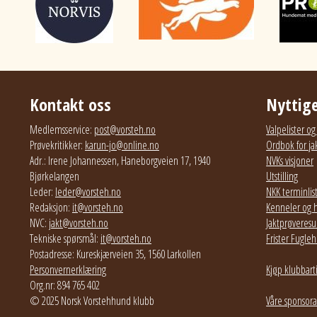
Kontakt oss
Nyttige
Medlemsservice:
post@vorsteh.no
Valpelister o
Prøvekritikker:
karun-jo@online.no
Ordbok for ja
Adr.: Irene Johannessen, Haneborgveien 17, 1940
NVKs visjoner
Bjørkelangen
Utstilling
Leder:
leder@vorsteh.no
NKK terminlis
Redaksjon:
it@vorsteh.no
Kenneler og 
NVC:
jakt@vorsteh.no
Jaktprøveresul
Tekniske spørsmål:
it@vorsteh.no
Frister Fugl
Postadresse: Kureskjærveien 35, 1560 Larkollen
Personvernerklæring
Kjøp klubbart
Org.nr: 894 765 402
© 2025 Norsk Vorstehhund klubb
Våre sponsora