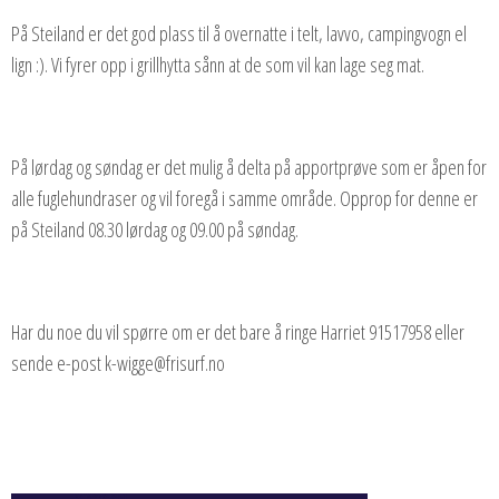
På Steiland er det god plass til å overnatte i telt, lavvo, campingvogn el
lign :). Vi fyrer opp i grillhytta sånn at de som vil kan lage seg mat.
På lørdag og søndag er det mulig å delta på apportprøve som er åpen for
alle fuglehundraser og vil foregå i samme område. Opprop for denne er
på Steiland 08.30 lørdag og 09.00 på søndag.
Har du noe du vil spørre om er det bare å ringe Harriet 91517958 eller
sende e-post k-wigge@frisurf.no