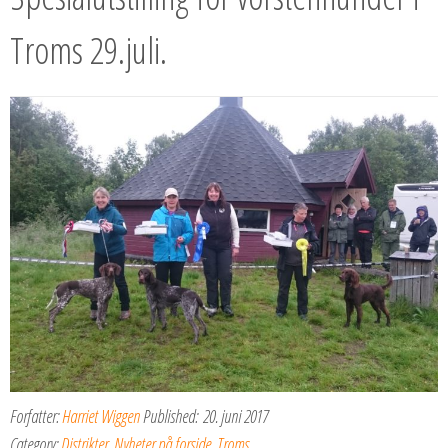
Troms 29.juli.
Forfatter:
Harriet Wiggen
Published:
20. juni 2017
Category:
Distrikter
,
Nyheter på forside
,
Troms