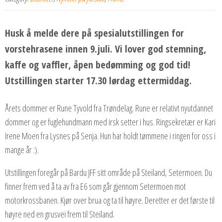
Husk å melde dere på spesialutstillingen for
vorstehrasene innen 9.juli. Vi lover god stemning,
kaffe og vaffler, åpen bedømming og god tid!
Utstillingen starter 17.30 lørdag ettermiddag.
Årets dommer er Rune Tyvold fra Trøndelag. Rune er relativt nyutdannet
dommer og er fuglehundmann med irsk setter i hus. Ringsekretær er Kari
Irene Moen fra Lysnes på Senja. Hun har holdt tømmene i ringen for oss i
mange år :).
Utstillingen foregår på Bardu JFF sitt område på Steiland, Setermoen. Du
finner frem ved å ta av fra E6 som går gjennom Setermoen mot
motorkrossbanen. Kjør over brua og ta til høyre. Deretter er det første til
høyre ned en grusvei frem til Steiland.