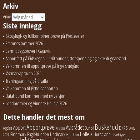
Arkiv
Arkiv
Siste innlegg
Skogsfugl- og fullkombinertprøve på Presteseter
Framnes sommer 2026
Eermiddagsprøver i Gausvik
Apportfest på Eidskogen – 140 hunder, stor spenning og ekte dugnadsånd
Velkommen til apportprøve på Ingelsrudgård
Østmarkaprøven 2026
Treningssamling på Ervalla
Velkommen til Østfoldapporten
Datahound kommer med ny versjon
Loddpremier og Vinnere Holleia 2026
Dette handler det mest om
Buskerud
Apportprøve
Avlsrådet
Apport
Buhol
DKRS
Agder
Avlspris
DKRS
Holleia
Finnmark
Fuglehunden
Hedmark
Hordaland
Hjerkinn
2021
Hovedstyret