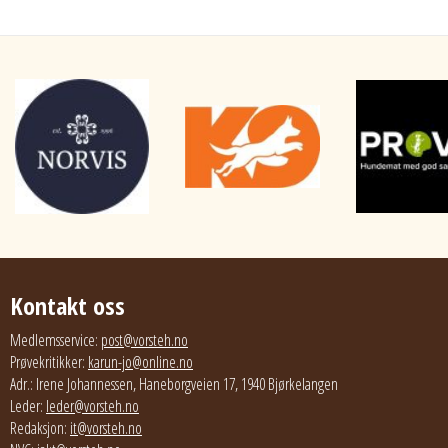
Kontakt oss
Medlemsservice:
post@vorsteh.no
Prøvekritikker:
karun-jo@online.no
Adr.: Irene Johannessen, Haneborgveien 17, 1940 Bjørkelangen
Leder:
leder@vorsteh.no
Redaksjon:
it@vorsteh.no