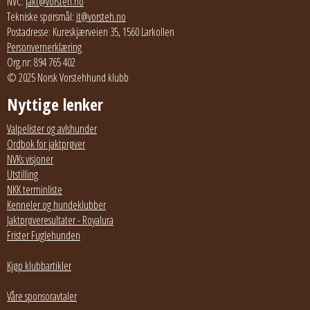
NVC:
jakt@vorsteh.no
Tekniske spørsmål:
it@vorsteh.no
Postadresse: Kureskjærveien 35, 1560 Larkollen
Personvernerklæring
Org.nr: 894 765 402
© 2025 Norsk Vorstehhund klubb
Nyttige lenker
Valpelister og avlshunder
Ordbok for jaktprøver
NVKs visjoner
Utstilling
NKK terminliste
Kenneler og hundeklubber
Jaktprøveresultater - Royalura
Frister Fuglehunden
Kjøp klubbartikler
Våre sponsoravtaler