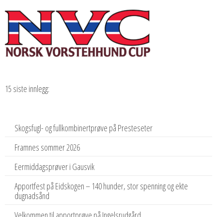
15 siste innlegg:
Skogsfugl- og fullkombinertprøve på Presteseter
Framnes sommer 2026
Eermiddagsprøver i Gausvik
Apportfest på Eidskogen – 140 hunder, stor spenning og ekte
dugnadsånd
Velkommen til apportprøve på Ingelsrudgård