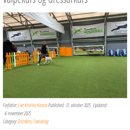
Forfatter:
Live Kristine Kaasin
Published:
31. oktober 2025
Updated:
4. november 2025
Category:
Distrikter
,
Trøndelag