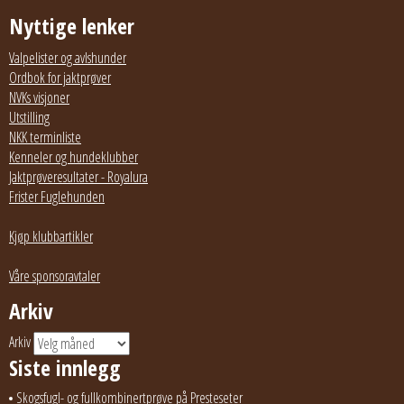
Nyttige lenker
Valpelister og avlshunder
Ordbok for jaktprøver
NVKs visjoner
Utstilling
NKK terminliste
Kenneler og hundeklubber
Jaktprøveresultater - Royalura
Frister Fuglehunden
Kjøp klubbartikler
Våre sponsoravtaler
Arkiv
Arkiv
Siste innlegg
Skogsfugl- og fullkombinertprøve på Presteseter