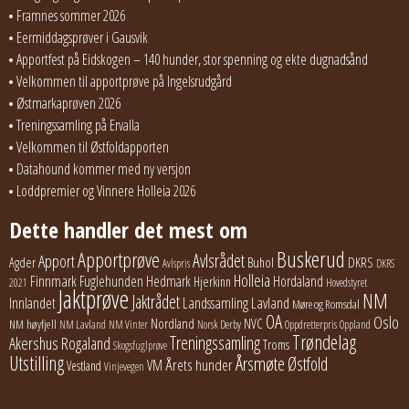
Framnes sommer 2026
Eermiddagsprøver i Gausvik
Apportfest på Eidskogen – 140 hunder, stor spenning og ekte dugnadsånd
Velkommen til apportprøve på Ingelsrudgård
Østmarkaprøven 2026
Treningssamling på Ervalla
Velkommen til Østfoldapporten
Datahound kommer med ny versjon
Loddpremier og Vinnere Holleia 2026
Dette handler det mest om
Buskerud
Apportprøve
Avlsrådet
Apport
Buhol
DKRS
Agder
Avlspris
DKRS
Holleia
Finnmark
Fuglehunden
Hedmark
Hordaland
Hjerkinn
2021
Hovedstyret
Jaktprøve
NM
Jaktrådet
Lavland
Innlandet
Landssamling
Møre og Romsdal
OA
Oslo
Nordland
NVC
NM høyfjell
NM Lavland
NM Vinter
Norsk Derby
Oppdretterpris
Oppland
Trøndelag
Treningssamling
Akershus
Rogaland
Troms
Skogsfuglprøve
Utstilling
Årsmøte
Østfold
Årets hunder
VM
Vestland
Vinjevegen