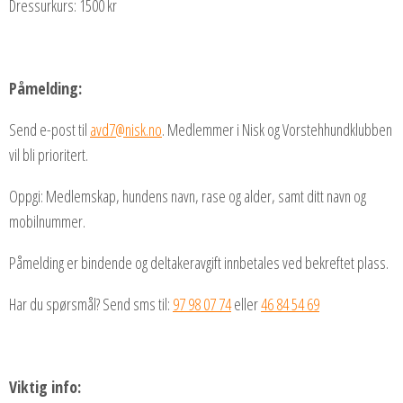
Dressurkurs: 1500 kr
Påmelding:
Send e-post til
avd7@nisk.no
. Medlemmer i Nisk og Vorstehhundklubben
vil bli prioritert.
Oppgi: Medlemskap, hundens navn, rase og alder, samt ditt navn og
mobilnummer.
Påmelding er bindende og deltakeravgift innbetales ved bekreftet plass.
Har du spørsmål? Send sms til:
97 98 07 74
eller
46 84 54 69
Viktig info: