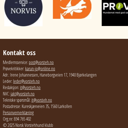
Kontakt oss
Medlemsservice:
post@vorsteh.no
Prøvekritikker:
karun-jo@online.no
Adr.: Irene Johannessen, Haneborgveien 17, 1940 Bjørkelangen
Leder:
leder@vorsteh.no
Redaksjon:
it@vorsteh.no
NVC:
jakt@vorsteh.no
Tekniske spørsmål:
it@vorsteh.no
Postadresse: Kureskjærveien 35, 1560 Larkollen
Personvernerklæring
Org.nr: 894 765 402
© 2025 Norsk Vorstehhund klubb