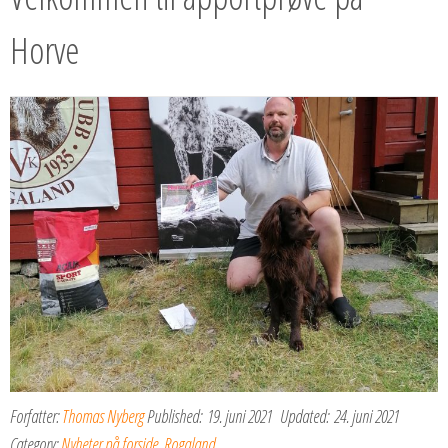
Horve
Forfatter:
Thomas Nyberg
Published:
19. juni 2021
Updated:
24. juni 2021
Category:
Nyheter på forside
,
Rogaland