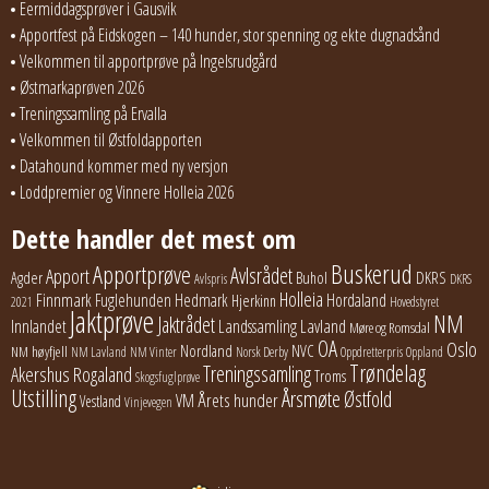
Eermiddagsprøver i Gausvik
Apportfest på Eidskogen – 140 hunder, stor spenning og ekte dugnadsånd
Velkommen til apportprøve på Ingelsrudgård
Østmarkaprøven 2026
Treningssamling på Ervalla
Velkommen til Østfoldapporten
Datahound kommer med ny versjon
Loddpremier og Vinnere Holleia 2026
Dette handler det mest om
Buskerud
Apportprøve
Avlsrådet
Apport
Buhol
DKRS
Agder
Avlspris
DKRS
Holleia
Finnmark
Fuglehunden
Hedmark
Hordaland
Hjerkinn
2021
Hovedstyret
Jaktprøve
NM
Jaktrådet
Lavland
Innlandet
Landssamling
Møre og Romsdal
OA
Oslo
Nordland
NVC
NM høyfjell
NM Lavland
NM Vinter
Norsk Derby
Oppdretterpris
Oppland
Trøndelag
Treningssamling
Akershus
Rogaland
Troms
Skogsfuglprøve
Utstilling
Årsmøte
Østfold
Årets hunder
VM
Vestland
Vinjevegen