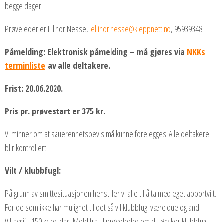
begge dager.
Prøveleder er Ellinor Nesse,
ellinor.nesse@kleppnett.no
, 95939348
Påmelding: Elektronisk påmelding – må gjøres via
NKKs
terminliste
av alle deltakere.
Frist: 20.06.2020.
Pris pr. prøvestart er 375 kr.
Vi minner om at sauerenhetsbevis må kunne forelegges. Alle deltakere
blir kontrollert.
Vilt / klubbfugl:
På grunn av smittesituasjonen henstiller vi alle til å ta med eget apportvilt.
For de som ikke har mulighet til det så vil klubbfugl være due og and.
Viltavgift: 150 kr pr. dag. Meld fra til prøveleder om du ønsker klubbfugl.