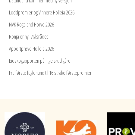
Datahound kommer med ny versjon
Loddpremier og Vinnere Holleia 2026
NVK Rogaland Horve 2026
Ronja er ny i Avlsrådet
Apportprøve Holleia 2026
Eidskogapporten på Ingelsrud gård
Fra første fuglehund til 16 strake førstepremier