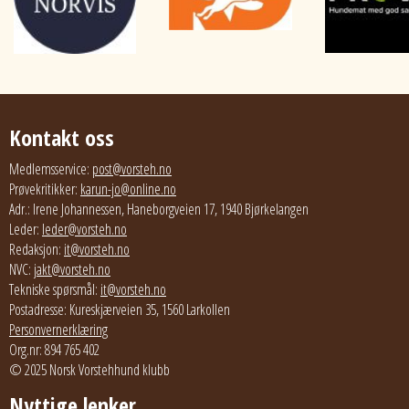
Kontakt oss
Medlemsservice:
post@vorsteh.no
Prøvekritikker:
karun-jo@online.no
Adr.: Irene Johannessen, Haneborgveien 17, 1940 Bjørkelangen
Leder:
leder@vorsteh.no
Redaksjon:
it@vorsteh.no
NVC:
jakt@vorsteh.no
Tekniske spørsmål:
it@vorsteh.no
Postadresse: Kureskjærveien 35, 1560 Larkollen
Personvernerklæring
Org.nr: 894 765 402
© 2025 Norsk Vorstehhund klubb
Nyttige lenker