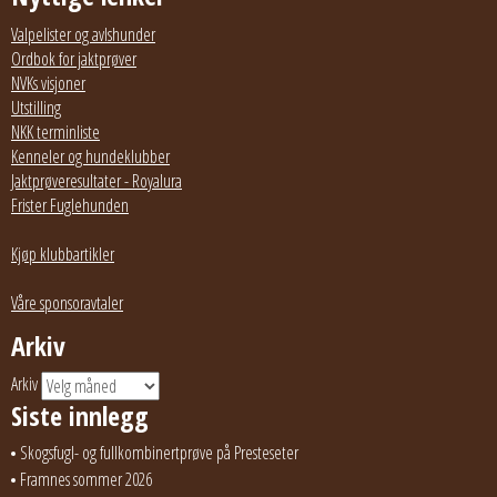
Valpelister og avlshunder
Ordbok for jaktprøver
NVKs visjoner
Utstilling
NKK terminliste
Kenneler og hundeklubber
Jaktprøveresultater - Royalura
Frister Fuglehunden
Kjøp klubbartikler
Våre sponsoravtaler
Arkiv
Arkiv
Siste innlegg
Skogsfugl- og fullkombinertprøve på Presteseter
Framnes sommer 2026