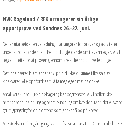
NVK Rogaland / RFK arrangerer sin årlige
apportprøve ved Sandnes 26.-27. juni.
Det er utarbeidet en veiledning til arrangører for prøver og aktiviteter
under koronapandemien i henhold til gjeldende smittevernregler. Vi vil
legge til rette for at prøven gjennomføres i henhold til veiledningen..
Det inne bærer blant annet at vi pr. d.d. ikke vil kunne tilby salg av
kioskvarer. Alle oppfordres til å ta meg egen mat og drikke.
Antall «tilskuere» (ikke deltagere) bør begrenses. Vi vil heller ikke
arrangere felles grilling og premieutdeling om kvelden. Men det vil være
grill tilgjengelig for de gjestene som ønsker å bo på Horve.
Alle øvelsene foregår i gangavstand fra sekretariatet. Opprop blir kl 08:30