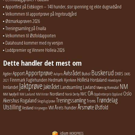
Apportfest på Eidskogen – 140 hunder, stor spenning og ekte dugnadsånd
Velkommen til apportprøve på Ingelsrudgård
Østmarkaprøven 2026
Treningssamling på Ervalla
Velkommen til Østfoldapporten
Datahound kommer med ny versjon
Loddpremier og Vinnere Holleia 2026
Dette handler det mest om
Buskerud
Apportprøve
Avlsrådet
Apport
Buhol
DKRS
Agder
Avlspris
DKRS
Holleia
Finnmark
Fuglehunden
Hedmark
Hordaland
Hjerkinn
2021
Hovedstyret
Jaktprøve
NM
Jaktrådet
Lavland
Innlandet
Landssamling
Møre og Romsdal
OA
Oslo
Nordland
NVC
NM høyfjell
NM Lavland
NM Vinter
Norsk Derby
Oppdretterpris
Oppland
Trøndelag
Treningssamling
Akershus
Rogaland
Troms
Skogsfuglprøve
Utstilling
Årsmøte
Østfold
Årets hunder
VM
Vestland
Vinjevegen
idium
WORDPRESS