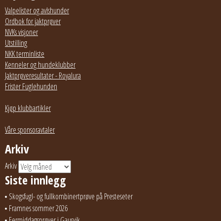
Valpelister og avlshunder
Ordbok for jaktprøver
NVKs visjoner
Utstilling
NKK terminliste
Kenneler og hundeklubber
Jaktprøveresultater - Royalura
Frister Fuglehunden
Kjøp klubbartikler
Våre sponsoravtaler
Arkiv
Arkiv
Siste innlegg
Skogsfugl- og fullkombinertprøve på Presteseter
Framnes sommer 2026
Eermiddagsprøver i Gausvik