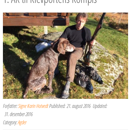
Forfatter:
Signe Karin Hotvedt
Published:
21. august 2016
Updated:
31. desember 2016
Category:
Agder