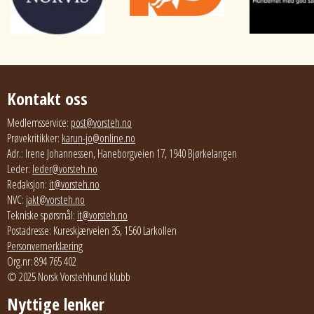
Kontakt oss
Medlemsservice:
post@vorsteh.no
Prøvekritikker:
karun-jo@online.no
Adr.: Irene Johannessen, Haneborgveien 17, 1940 Bjørkelangen
Leder:
leder@vorsteh.no
Redaksjon:
it@vorsteh.no
NVC:
jakt@vorsteh.no
Tekniske spørsmål:
it@vorsteh.no
Postadresse: Kureskjærveien 35, 1560 Larkollen
Personvernerklæring
Org.nr: 894 765 402
© 2025 Norsk Vorstehhund klubb
Nyttige lenker