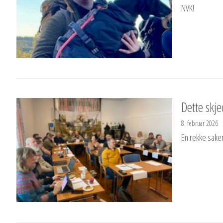
NVK!
Dette skj
8. februar 2026
En rekke sake