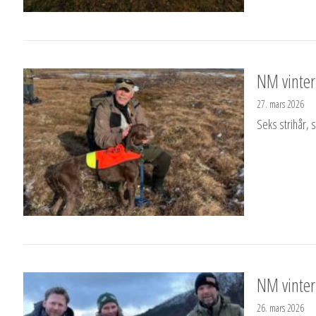
NM vinter
27. mars 2026
Seks strihår, s
NM vinter 
26. mars 2026