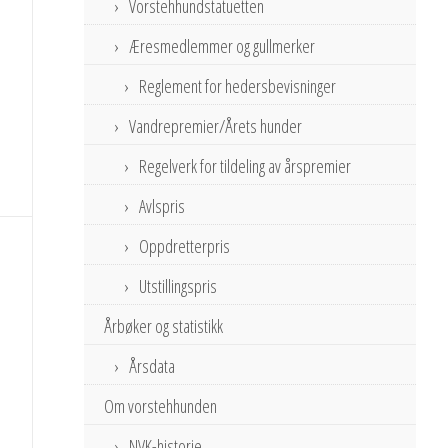
Vorstehhundstatuetten
Æresmedlemmer og gullmerker
Reglement for hedersbevisninger
Vandrepremier/Årets hunder
Regelverk for tildeling av årspremier
Avlspris
Oppdretterpris
Utstillingspris
Årbøker og statistikk
Årsdata
Om vorstehhunden
NVK-historie