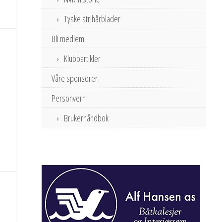
Tyske strihårblader
Bli medlem
Klubbartikler
Våre sponsorer
Personvern
Brukerhåndbok