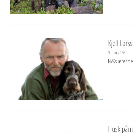
Kjell Lars
9. juni 2026
NVKs æresmedl
Husk påme