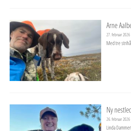
Arne Aalb
27. februar 2026
Med tre strihå
Ny nestl
26. februar 2026
Linda Dammen M