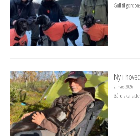
Gull til gordon
Ny i hove
2. mars 2026
Bård skal sitte