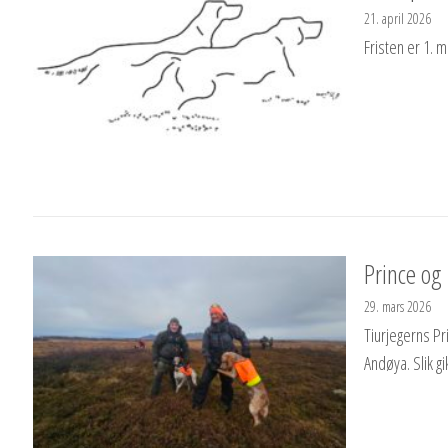
21. april 2026
Fristen er 1.
Prince og
29. mars 2026
Tiurjegerns Pr
Andøya. Slik gi