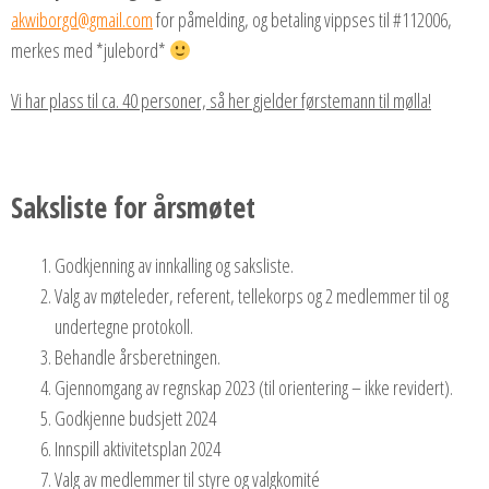
akwiborgd@gmail.com
for påmelding, og betaling vippses til #112006,
merkes med *julebord*
Vi har plass til ca. 40 personer, så her gjelder førstemann til mølla!
Saksliste for årsmøtet
Godkjenning av innkalling og saksliste.
Valg av møteleder, referent, tellekorps og 2 medlemmer til og
undertegne protokoll.
Behandle årsberetningen.
Gjennomgang av regnskap 2023 (til orientering – ikke revidert).
Godkjenne budsjett 2024
Innspill aktivitetsplan 2024
Valg av medlemmer til styre og valgkomité