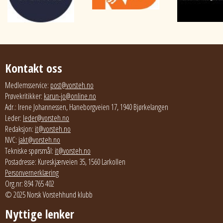
Kontakt oss
Medlemsservice:
post@vorsteh.no
Prøvekritikker:
karun-jo@online.no
Adr.: Irene Johannessen, Haneborgveien 17, 1940 Bjørkelangen
Leder:
leder@vorsteh.no
Redaksjon:
it@vorsteh.no
NVC:
jakt@vorsteh.no
Tekniske spørsmål:
it@vorsteh.no
Postadresse: Kureskjærveien 35, 1560 Larkollen
Personvernerklæring
Org.nr: 894 765 402
© 2025 Norsk Vorstehhund klubb
Nyttige lenker