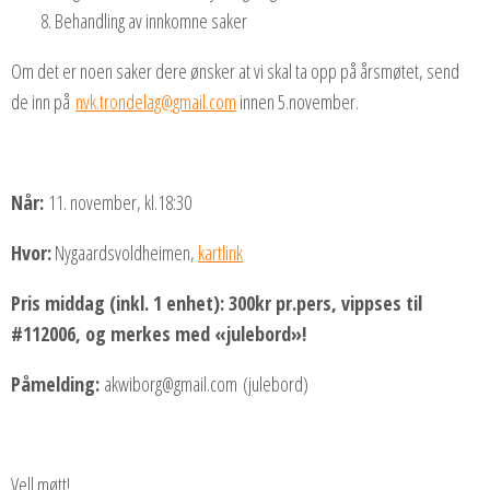
Behandling av innkomne saker
Om det er noen saker dere ønsker at vi skal ta opp på årsmøtet, send
de inn på
nvk.trondelag@gmail.com
innen 5.november.
Når:
11. november, kl.18:30
Hvor:
Nygaardsvoldheimen,
kartlink
Pris middag (inkl. 1 enhet): 300kr pr.pers, vippses til
#112006, og merkes med «julebord»!
Påmelding:
akwiborg@gmail.com (julebord)
Vell møtt!