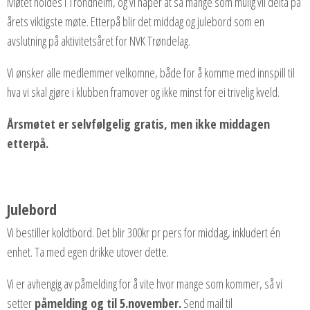
Møtet holdes i Trondheim, og vi håper at så mange som mulig vil delta på
årets viktigste møte. Etterpå blir det middag og julebord som en
avslutning på aktivitetsåret for NVK Trøndelag.
Vi ønsker alle medlemmer velkomne, både for å komme med innspill til
hva vi skal gjøre i klubben framover og ikke minst for ei trivelig kveld.
Årsmøtet er selvfølgelig gratis, men ikke middagen
etterpå.
Julebord
Vi bestiller koldtbord. Det blir 300kr pr pers for middag, inkludert én
enhet. Ta med egen drikke utover dette.
Vi er avhengig av påmelding for å vite hvor mange som kommer, så vi
setter
påmelding og til 5.november.
Send mail til