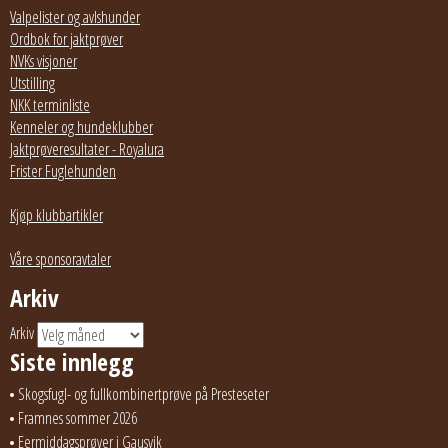
Valpelister og avlshunder
Ordbok for jaktprøver
NVKs visjoner
Utstilling
NKK terminliste
Kenneler og hundeklubber
Jaktprøveresultater - Royalura
Frister Fuglehunden
Kjøp klubbartikler
Våre sponsoravtaler
Arkiv
Arkiv
Siste innlegg
Skogsfugl- og fullkombinertprøve på Presteseter
Framnes sommer 2026
Eermiddagsprøver i Gausvik