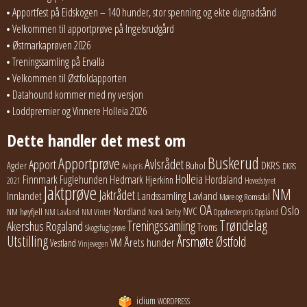
Apportfest på Eidskogen – 140 hunder, stor spenning og ekte dugnadsånd
Velkommen til apportprøve på Ingelsrudgård
Østmarkaprøven 2026
Treningssamling på Ervalla
Velkommen til Østfoldapporten
Datahound kommer med ny versjon
Loddpremier og Vinnere Holleia 2026
Dette handler det mest om
Buskerud
Apportprøve
Avlsrådet
Apport
Buhol
DKRS
Agder
Avlspris
DKRS
Holleia
Finnmark
Fuglehunden
Hedmark
Hordaland
Hjerkinn
2021
Hovedstyret
Jaktprøve
NM
Jaktrådet
Lavland
Innlandet
Landssamling
Møre og Romsdal
OA
Oslo
Nordland
NVC
NM høyfjell
NM Lavland
NM Vinter
Norsk Derby
Oppdretterpris
Oppland
Trøndelag
Treningssamling
Akershus
Rogaland
Troms
Skogsfuglprøve
Utstilling
Årsmøte
Østfold
Årets hunder
VM
Vestland
Vinjevegen
idium
WORDPRESS