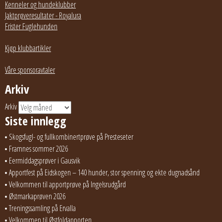
Kenneler og hundeklubber
Jaktprøveresultater - Royalura
Frister Fuglehunden
Kjøp klubbartikler
Våre sponsoravtaler
Arkiv
Arkiv
Siste innlegg
Skogsfugl- og fullkombinertprøve på Presteseter
Framnes sommer 2026
Eermiddagsprøver i Gausvik
Apportfest på Eidskogen – 140 hunder, stor spenning og ekte dugnadsånd
Velkommen til apportprøve på Ingelsrudgård
Østmarkaprøven 2026
Treningssamling på Ervalla
Velkommen til Østfoldapporten