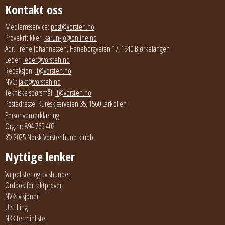
Kontakt oss
Medlemsservice:
post@vorsteh.no
Prøvekritikker:
karun-jo@online.no
Adr.: Irene Johannessen, Haneborgveien 17, 1940 Bjørkelangen
Leder:
leder@vorsteh.no
Redaksjon:
it@vorsteh.no
NVC:
jakt@vorsteh.no
Tekniske spørsmål:
it@vorsteh.no
Postadresse: Kureskjærveien 35, 1560 Larkollen
Personvernerklæring
Org.nr: 894 765 402
© 2025 Norsk Vorstehhund klubb
Nyttige lenker
Valpelister og avlshunder
Ordbok for jaktprøver
NVKs visjoner
Utstilling
NKK terminliste