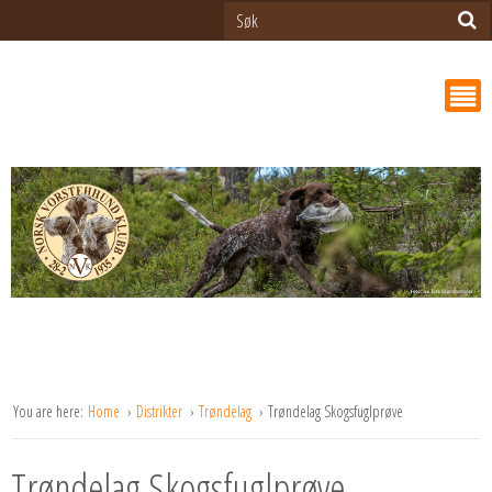
You are here:
Home
Distrikter
Trøndelag
Trøndelag Skogsfuglprøve
Trøndelag Skogsfuglprøve