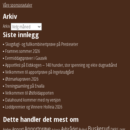
Våre sponsoravtaler
Arkiv
Arkiv
Siste innlegg
Skogsfugl- og fullkombinertprøve på Presteseter
Framnes sommer 2026
Eermiddagsprøver i Gausvik
Apportfest på Eidskogen – 140 hunder, stor spenning og ekte dugnadsånd
Velkommen til apportprøve på Ingelsrudgård
Østmarkaprøven 2026
Treningssamling på Ervalla
Velkommen til Østfoldapporten
Datahound kommer med ny versjon
Loddpremier og Vinnere Holleia 2026
Dette handler det mest om
Buskerud
Apportprøve
Avlsrådet
Apport
Buhol
DKRS
Agder
Avlspris
DKRS