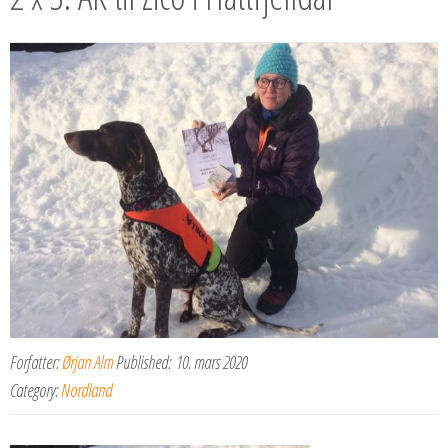
Forfatter:
Ørjan Alm
Published:
10. mars 2020
Category:
Nordland