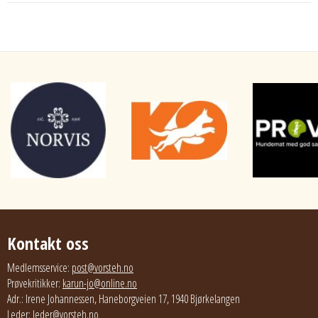
Kontakt oss
Medlemsservice:
post@vorsteh.no
Prøvekritikker:
karun-jo@online.no
Adr.: Irene Johannessen, Haneborgveien 17, 1940 Bjørkelangen
Leder:
leder@vorsteh.no