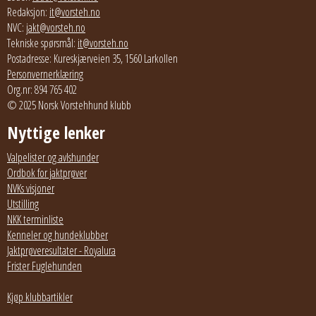
Redaksjon:
it@vorsteh.no
NVC:
jakt@vorsteh.no
Tekniske spørsmål:
it@vorsteh.no
Postadresse: Kureskjærveien 35, 1560 Larkollen
Personvernerklæring
Org.nr: 894 765 402
© 2025 Norsk Vorstehhund klubb
Nyttige lenker
Valpelister og avlshunder
Ordbok for jaktprøver
NVKs visjoner
Utstilling
NKK terminliste
Kenneler og hundeklubber
Jaktprøveresultater - Royalura
Frister Fuglehunden
Kjøp klubbartikler