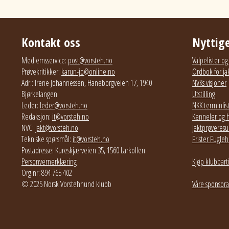
Kontakt oss
Nyttige
Medlemsservice:
post@vorsteh.no
Valpelister o
Prøvekritikker:
karun-jo@online.no
Ordbok for ja
Adr.: Irene Johannessen, Haneborgveien 17, 1940
NVKs visjoner
Bjørkelangen
Utstilling
Leder:
leder@vorsteh.no
NKK terminlis
Redaksjon:
it@vorsteh.no
Kenneler og 
NVC:
jakt@vorsteh.no
Jaktprøveresul
Tekniske spørsmål:
it@vorsteh.no
Frister Fugl
Postadresse: Kureskjærveien 35, 1560 Larkollen
Personvernerklæring
Kjøp klubbart
Org.nr: 894 765 402
© 2025 Norsk Vorstehhund klubb
Våre sponsora