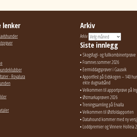
 lenker
Arkiv
g avlshunder
Arkiv
ktprøver
Siste innlegg
Skogsfugl- og fullkombinertprøve 
Framnes sommer 2026
te
Eermiddagsprøver i Gausvik
hundeklubber
tater - Royalura
Apportfest på Eidskogen – 140 hun
ekte dugnadsånd
ehunden
Velkommen til apportprøve på In
ikler
Østmarkaprøven 2026
Treningssamling på Ervalla
vtaler
Velkommen til Østfoldapporten
Datahound kommer med ny vers
Loddpremier og Vinnere Holleia 