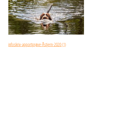
infoskriv-apportprøve-Åstjern-2020 (1)