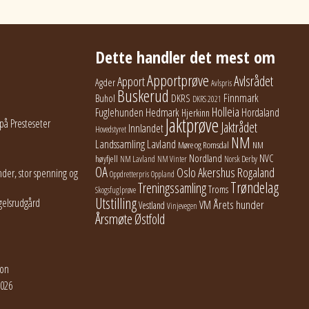
Dette handler det mest om
Apportprøve
Avlsrådet
Apport
Agder
Avlspris
Buskerud
Finnmark
Buhol
DKRS
DKRS 2021
Holleia
Fuglehunden
Hedmark
Hordaland
Hjerkinn
Jaktprøve
på Presteseter
Jaktrådet
Innlandet
Hovedstyret
NM
Lavland
Landssamling
Møre og Romsdal
NM
Nordland
NVC
høyfjell
NM Lavland
NM Vinter
Norsk Derby
OA
Oslo Akershus
Rogaland
der, stor spenning og
Oppdretterpris
Oppland
Trøndelag
Treningssamling
Troms
Skogsfuglprøve
Utstilling
gelsrudgård
Årets hunder
VM
Vestland
Vinjevegen
Årsmøte
Østfold
jon
2026