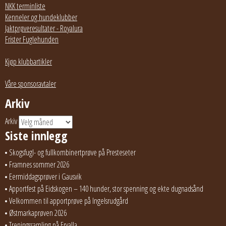
NKK terminliste
Kenneler og hundeklubber
Jaktprøveresultater - Royalura
Frister Fuglehunden
Kjøp klubbartikler
Våre sponsoravtaler
Arkiv
Arkiv
Siste innlegg
Skogsfugl- og fullkombinertprøve på Presteseter
Framnes sommer 2026
Eermiddagsprøver i Gausvik
Apportfest på Eidskogen – 140 hunder, stor spenning og ekte dugnadsånd
Velkommen til apportprøve på Ingelsrudgård
Østmarkaprøven 2026
Treningssamling på Ervalla