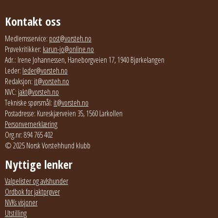
Kontakt oss
Medlemsservice:
post@vorsteh.no
Prøvekritikker:
karun-jo@online.no
Adr.: Irene Johannessen, Haneborgveien 17, 1940 Bjørkelangen
Leder:
leder@vorsteh.no
Redaksjon:
it@vorsteh.no
NVC:
jakt@vorsteh.no
Tekniske spørsmål:
it@vorsteh.no
Postadresse: Kureskjærveien 35, 1560 Larkollen
Personvernerklæring
Org.nr: 894 765 402
© 2025 Norsk Vorstehhund klubb
Nyttige lenker
Valpelister og avlshunder
Ordbok for jaktprøver
NVKs visjoner
Utstilling