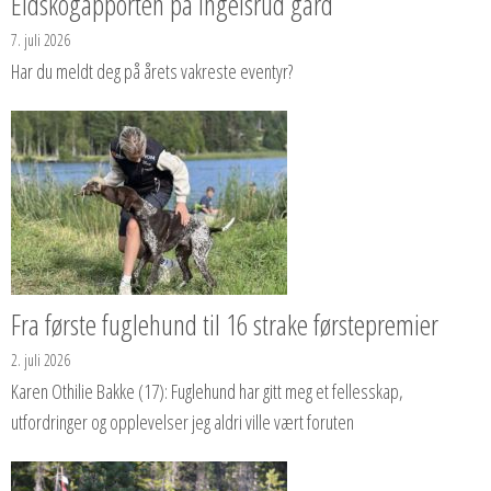
Eidskogapporten på Ingelsrud gård
7. juli 2026
Har du meldt deg på årets vakreste eventyr?
Fra første fuglehund til 16 strake førstepremier
2. juli 2026
Karen Othilie Bakke (17): Fuglehund har gitt meg et fellesskap,
utfordringer og opplevelser jeg aldri ville vært foruten