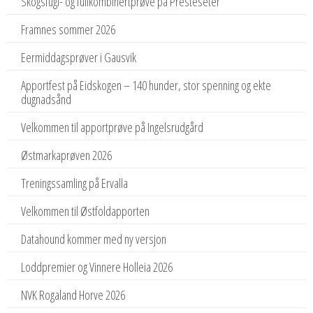
Skogsfugl- og fullkombinertprøve på Presteseter
Framnes sommer 2026
Eermiddagsprøver i Gausvik
Apportfest på Eidskogen – 140 hunder, stor spenning og ekte
dugnadsånd
Velkommen til apportprøve på Ingelsrudgård
Østmarkaprøven 2026
Treningssamling på Ervalla
Velkommen til Østfoldapporten
Datahound kommer med ny versjon
Loddpremier og Vinnere Holleia 2026
NVK Rogaland Horve 2026