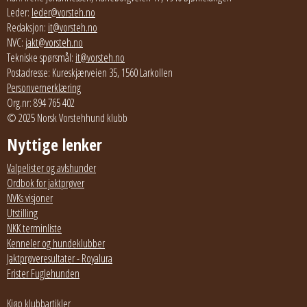
Leder:
leder@vorsteh.no
Redaksjon:
it@vorsteh.no
NVC:
jakt@vorsteh.no
Tekniske spørsmål:
it@vorsteh.no
Postadresse: Kureskjærveien 35, 1560 Larkollen
Personvernerklæring
Org.nr: 894 765 402
© 2025 Norsk Vorstehhund klubb
Nyttige lenker
Valpelister og avlshunder
Ordbok for jaktprøver
NVKs visjoner
Utstilling
NKK terminliste
Kenneler og hundeklubber
Jaktprøveresultater - Royalura
Frister Fuglehunden
Kjøp klubbartikler