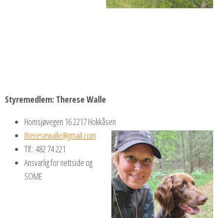
Styremedlem: Therese Walle
Homsjøvegen 16 2217 Hokkåsen
theresewalle@gmail.com
Tlf.: 482 74 221
Ansvarlig for nettside og
SOME