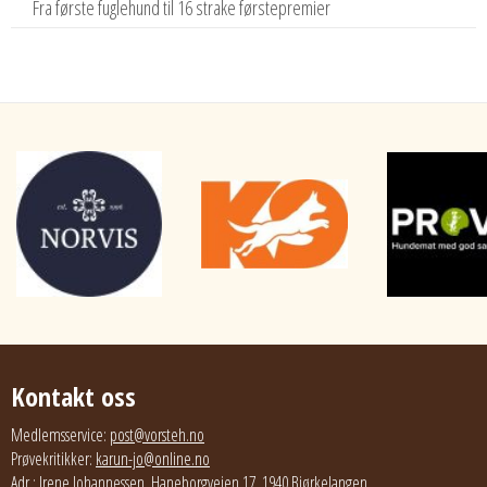
Fra første fuglehund til 16 strake førstepremier
Kontakt oss
Medlemsservice:
post@vorsteh.no
Prøvekritikker:
karun-jo@online.no
Adr.: Irene Johannessen, Haneborgveien 17, 1940 Bjørkelangen