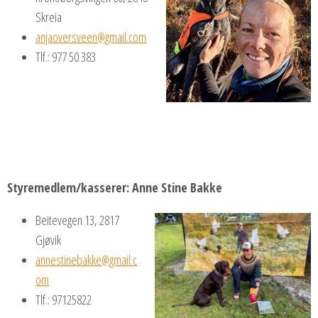
Skreia
anjaoversveen@gmail.com
Tlf.: 977 50 383
Styremedlem/kasserer
: Anne Stine Bakke
Beitevegen 13, 2817
Gjøvik
annestinebakke@gmail.c
om
Tlf.: 97125822