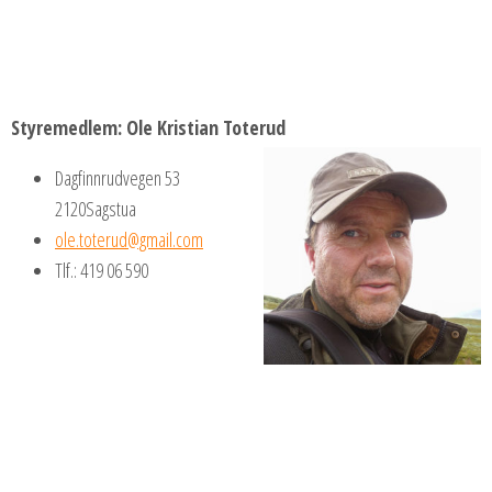
Styremedlem: Ole Kristian Toterud
Dagfinnrudvegen 53
2120Sagstua
ole.toterud@gmail.com
Tlf.: 419 06 590