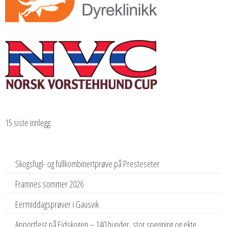
15 siste innlegg:
Skogsfugl- og fullkombinertprøve på Presteseter
Framnes sommer 2026
Eermiddagsprøver i Gausvik
Apportfest på Eidskogen – 140 hunder, stor spenning og ekte