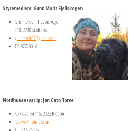
Styremedlem: Gunn Marit Fjellskogen
Grønnerud – Hesbølvegen
318, 2230 skotterud
gunnmarit67@gmail.com
Tlf: 97728016
Nordhueansvarlig: Jan Cato Torve
Kurudveien 115, 2322 Ridabu
jctorve@hotmail.com
Tlf.: 416 76 592