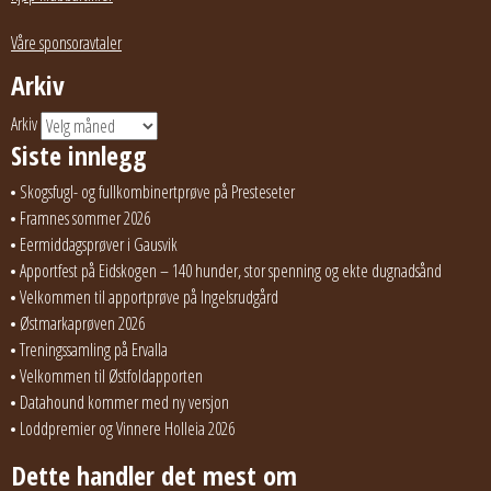
Våre sponsoravtaler
Arkiv
Arkiv
Siste innlegg
Skogsfugl- og fullkombinertprøve på Presteseter
Framnes sommer 2026
Eermiddagsprøver i Gausvik
Apportfest på Eidskogen – 140 hunder, stor spenning og ekte dugnadsånd
Velkommen til apportprøve på Ingelsrudgård
Østmarkaprøven 2026
Treningssamling på Ervalla
Velkommen til Østfoldapporten
Datahound kommer med ny versjon
Loddpremier og Vinnere Holleia 2026
Dette handler det mest om