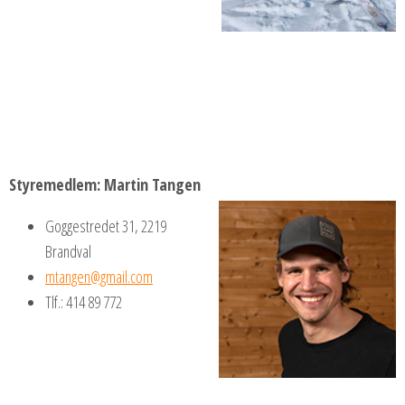
Styremedlem
: Martin Tangen
Goggestredet 31, 2219
Brandval
mtangen@gmail.com
Tlf.: 414 89 772