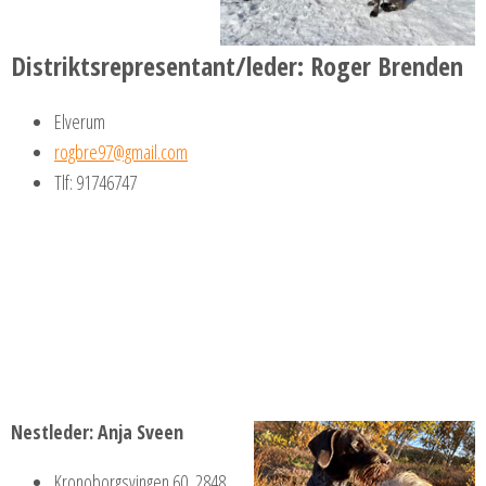
Distriktsrepresentant/leder: Roger Brenden
Elverum
rogbre97@gmail.com
Tlf: 91746747
Nestleder:
Anja Sveen
Kronoborgsvingen 60, 2848