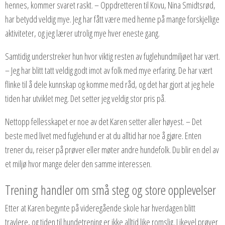
hennes, kommer svaret raskt. – Oppdretteren til Kovu, Nina Smidtsrød,
har betydd veldig mye. Jeg har fått være med henne på mange forskjellige
aktiviteter, og jeg lærer utrolig mye hver eneste gang.
Samtidig understreker hun hvor viktig resten av fuglehundmiljøet har vært.
– Jeg har blitt tatt veldig godt imot av folk med mye erfaring. De har vært
flinke til å dele kunnskap og komme med råd, og det har gjort at jeg hele
tiden har utviklet meg. Det setter jeg veldig stor pris på.
Nettopp fellesskapet er noe av det Karen setter aller høyest. – Det
beste med livet med fuglehund er at du alltid har noe å gjøre. Enten
trener du, reiser på prøver eller møter andre hundefolk. Du blir en del av
et miljø hvor mange deler den samme interessen.
Trening handler om små steg og store opplevelser
Etter at Karen begynte på videregående skole har hverdagen blitt
travlere, og tiden til hundetrening er ikke alltid like romslig. Likevel prøver