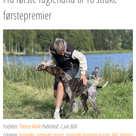
førstepremier
Forfatter:
Therese Walle
Published:
2. juli 2026
Category:
Innlandet
,
Innlandet apport
,
Innlandet Premierte hunder
,
NVC
,
Nyheter