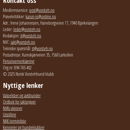
Kontakt oss
Medlemsservice:
post@vorsteh.no
Prøvekritikker:
karun-jo@online.no
Adr.: Irene Johannessen, Haneborgveien 17, 1940 Bjørkelangen
Leder:
leder@vorsteh.no
Redaksjon:
it@vorsteh.no
NVC:
jakt@vorsteh.no
Tekniske spørsmål:
it@vorsteh.no
Postadresse: Kureskjærveien 35, 1560 Larkollen
Personvernerklæring
Org.nr: 894 765 402
© 2025 Norsk Vorstehhund klubb
Nyttige lenker
Valpelister og avlshunder
Ordbok for jaktprøver
NVKs visjoner
Utstilling
NKK terminliste
Kenneler og hundeklubber