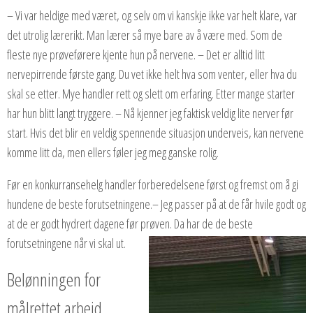
– Vi var heldige med været, og selv om vi kanskje ikke var helt klare, var
det utrolig lærerikt. Man lærer så mye bare av å være med. Som de
fleste nye prøveførere kjente hun på nervene. – Det er alltid litt
nervepirrende første gang. Du vet ikke helt hva som venter, eller hva du
skal se etter. Mye handler rett og slett om erfaring. Etter mange starter
har hun blitt langt tryggere. – Nå kjenner jeg faktisk veldig lite nerver før
start. Hvis det blir en veldig spennende situasjon underveis, kan nervene
komme litt da, men ellers føler jeg meg ganske rolig.
Før en konkurransehelg handler forberedelsene først og fremst om å gi
hundene de beste forutsetningene.– Jeg passer på at de får hvile godt og
at de er godt hydrert dagene før prøven. Da har de de beste
forutsetningene når vi skal ut.
Belønningen for
målrettet arbeid