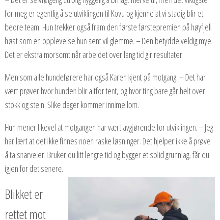
for meg er egentlig å se utviklingen til Kovu og kjenne at vi stadig blir et
bedre team. Hun trekker også fram den første førstepremien på høyfjell
høst som en opplevelse hun sent vil glemme. – Den betydde veldig mye.
Det er ekstra morsomt når arbeidet over lang tid gir resultater.
Men som alle hundeførere har også Karen kjent på motgang. – Det har
vært prøver hvor hunden blir altfor tent, og hvor ting bare går helt over
stokk og stein. Slike dager kommer innimellom.
Hun mener likevel at motgangen har vært avgjørende for utviklingen. – Jeg
har lært at det ikke finnes noen raske løsninger. Det hjelper ikke å prøve
å ta snarveier. Bruker du litt lengre tid og bygger et solid grunnlag, får du
igjen for det senere.
Blikket er
rettet mot