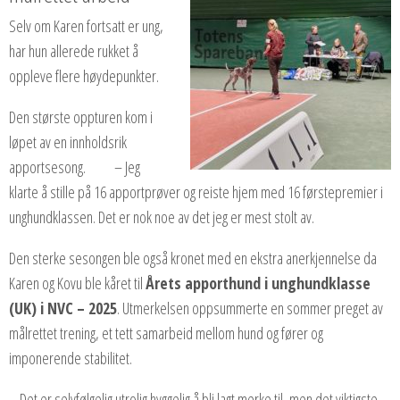
Selv om Karen fortsatt er ung,
har hun allerede rukket å
oppleve flere høydepunkter.
Den største oppturen kom i
løpet av en innholdsrik
apportsesong. – Jeg
klarte å stille på 16 apportprøver og reiste hjem med 16 førstepremier i
unghundklassen. Det er nok noe av det jeg er mest stolt av.
Den sterke sesongen ble også kronet med en ekstra anerkjennelse da
Karen og Kovu ble kåret til
Årets apporthund i unghundklasse
(UK) i NVC – 2025
. Utmerkelsen oppsummerte en sommer preget av
målrettet trening, et tett samarbeid mellom hund og fører og
imponerende stabilitet.
– Det er selvfølgelig utrolig hyggelig å bli lagt merke til, men det viktigste