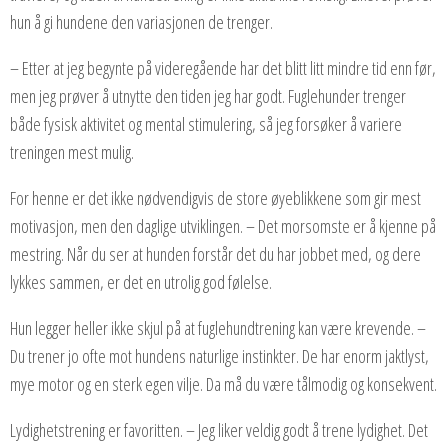
hun å gi hundene den variasjonen de trenger.
– Etter at jeg begynte på videregående har det blitt litt mindre tid enn før,
men jeg prøver å utnytte den tiden jeg har godt. Fuglehunder trenger
både fysisk aktivitet og mental stimulering, så jeg forsøker å variere
treningen mest mulig.
For henne er det ikke nødvendigvis de store øyeblikkene som gir mest
motivasjon, men den daglige utviklingen. – Det morsomste er å kjenne på
mestring. Når du ser at hunden forstår det du har jobbet med, og dere
lykkes sammen, er det en utrolig god følelse.
Hun legger heller ikke skjul på at fuglehundtrening kan være krevende. –
Du trener jo ofte mot hundens naturlige instinkter. De har enorm jaktlyst,
mye motor og en sterk egen vilje. Da må du være tålmodig og konsekvent.
Lydighetstrening er favoritten.
– Jeg liker veldig godt å trene lydighet. Det