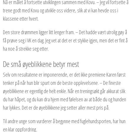
Nå er målet å fortsette utviklingen sammen med Kovu. – Jeg vil fortsette å
trene godt med Kovu og utvikle oss videre, slik at vi kan hevde oss i
klassene etter hvert.
Den store drømmen ligger litt lenger fram. – Det hadde vært utrolig gøy å
få prøve seg i VK en dag. Jeg vet at det er et stykke igjen, men det er fint å
ha noe å strekke seg etter.
De små øyeblikkene betyr mest
Selv om resultatene er imponerende, er det ikke premiene Karen først
tenker på når hun blir spurt om de beste opplevelsene. – De fineste
øyeblikkene er egentlig de helt enkle. Når en treningsøkt går akkurat slik
du har håpet, og du kan dra hjem med følelsen av at både du og hunden
har lykkes. Det er de øyeblikkene jeg setter aller mest pris på.
Til andre unge som vurderer å begynne med fuglehundsporten, har hun
en klar oppfordring.