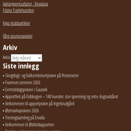
Jaktprøveresultater - Royalura
Frister Fuglehunden
Kjøp klubbartikler
Våre sponsoravtaler
Arkiv
Arkiv
Siste innlegg
Skogsfugl- og fullkombinertprøve på Presteseter
Framnes sommer 2026
Eermiddagsprøver i Gausvik
Apportfest på Eidskogen – 140 hunder, stor spenning og ekte dugnadsånd
Velkommen til apportprøve på Ingelsrudgård
Østmarkaprøven 2026
Treningssamling på Ervalla
Velkommen til Østfoldapporten