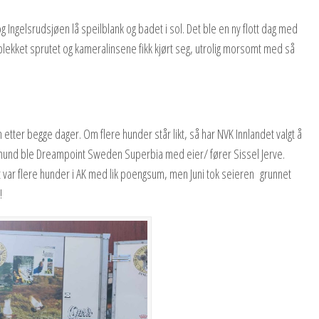
g Ingelsrudsjøen lå speilblank og badet i sol. Det ble en ny flott dag med
blekket sprutet og kameralinsene fikk kjørt seg, utrolig morsomt med så
er begge dager. Om flere hunder står likt, så har NVK Innlandet valgt å
K hund ble Dreampoint Sweden Superbia med eier/ fører Sissel Jerve.
t var flere hunder i AK med lik poengsum, men Juni tok seieren grunnet
!