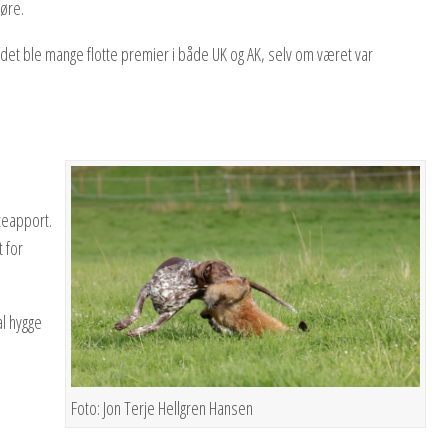
jøre.
 det ble mange flotte premier i både UK og AK, selv om været var
teapport.
 for
al hygge
Foto: Jon Terje Hellgren Hansen