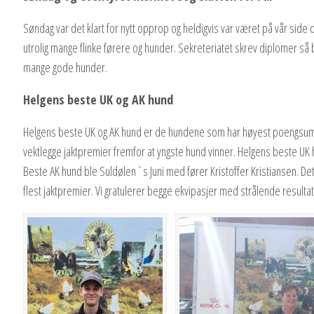
Søndag var det klart for nytt opprop og heldigvis var været på vår side o
utrolig mange flinke førere og hunder. Sekreteriatet skrev diplomer så 
mange gode hunder.
Helgens beste UK og AK hund
Helgens beste UK og AK hund er de hundene som har høyest poengsum ett
vektlegge jaktpremier fremfor at yngste hund vinner. Helgens beste U
Beste AK hund ble Suldølen`s Juni med fører Kristoffer Kristiansen. De
flest jaktpremier. Vi gratulerer begge ekvipasjer med strålende resultat