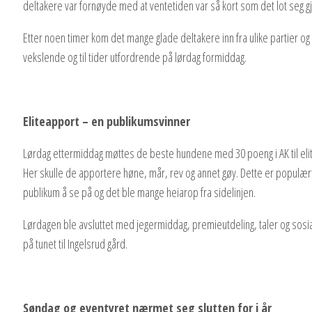
deltakere var fornøyde med at ventetiden var så kort som det lot seg g
Etter noen timer kom det mange glade deltakere inn fra ulike partier og
vekslende og til tider utfordrende på lørdag formiddag.
Eliteapport – en publikumsvinner
Lørdag ettermiddag møttes de beste hundene med 30 poeng i AK til eli
Her skulle de apportere høne, mår, rev og annet gøy. Dette er populært
publikum å se på og det ble mange heiarop fra sidelinjen.
Lørdagen ble avsluttet med jegermiddag, premieutdeling, taler og sosi
på tunet til Ingelsrud gård.
Søndag og eventyret nærmet seg slutten for i år