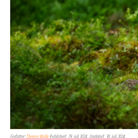
Forfatter:
Therese Walle
Published:
29. juli 2024
Updated:
30. juli 2024