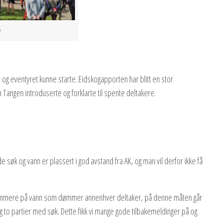
n
og eventyret kunne starte. Eidskogapporten har blitt en stor
Tangen introduserte og forklarte til spente deltakere.
e søk og vann er plassert i god avstand fra AK, og man vil derfor ikke få
 dommere på vann som dømmer annenhver deltaker, på denne måten går
og to partier med søk. Dette fikk vi mange gode tilbakemeldinger på og