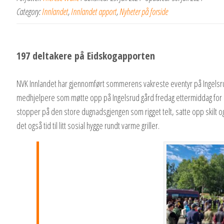
Category:
Innlandet
,
Innlandet apport
,
Nyheter på forside
197 deltakere på Eidskogapporten
NVK Innlandet har gjennomført sommerens vakreste eventyr på Ingelsrud 
medhjelpere som møtte opp på Ingelsrud gård fredag ettermiddag for å 
stopper på den store dugnadsgjengen som rigget telt, satte opp skilt o
det også tid til litt sosial hygge rundt varme griller.