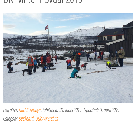
Forfatter:
Britt Schibbye
Published:
31. mars 2019
Updated:
3. april 2019
Category:
Buskerud
,
Oslo/Akershus