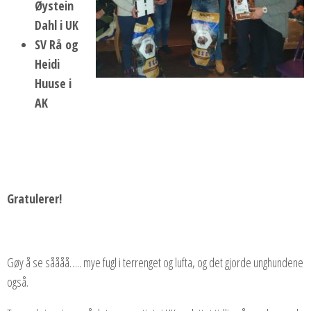
Øystein
Dahl i UK
SV Rå og
Heidi
Huuse i
AK
Gratulerer!
Gøy å se såååå….. mye fugl i terrenget og lufta, og det gjorde unghundene
også.