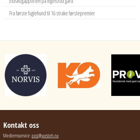
Eidskogapporten på Ingelsrud gård
Fra første fuglehund til 16 strake førstepremier
Kontakt oss
Medlemsservice:
post@vorsteh.no