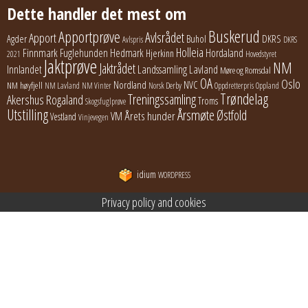
Dette handler det mest om
Buskerud
Apportprøve
Avlsrådet
Apport
Buhol
DKRS
Agder
Avlspris
DKRS
Holleia
Finnmark
Fuglehunden
Hedmark
Hordaland
Hjerkinn
2021
Hovedstyret
Jaktprøve
NM
Jaktrådet
Lavland
Innlandet
Landssamling
Møre og Romsdal
OA
Oslo
Nordland
NVC
NM høyfjell
NM Lavland
NM Vinter
Norsk Derby
Oppdretterpris
Oppland
Trøndelag
Treningssamling
Akershus
Rogaland
Troms
Skogsfuglprøve
Utstilling
Årsmøte
Østfold
Årets hunder
VM
Vestland
Vinjevegen
idium
WORDPRESS
Privacy policy and cookies