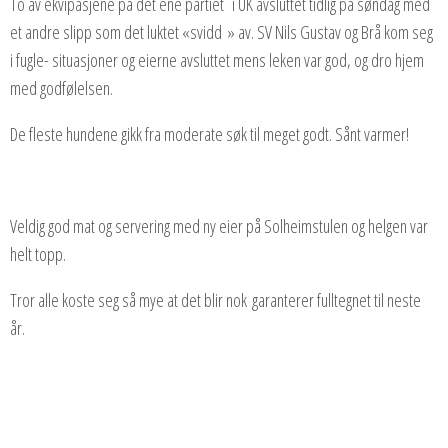
To av ekvipasjene på det ene partiet i UK avsluttet tidlig på søndag med
et andre slipp som det luktet «svidd » av. SV Nils Gustav og Brå kom seg
i fugle- situasjoner og eierne avsluttet mens leken var god, og dro hjem
med godfølelsen.
De fleste hundene gikk fra moderate søk til meget godt. Sånt varmer!
Veldig god mat og servering med ny eier på Solheimstulen og helgen var
helt topp.
Tror alle koste seg så mye at det blir nok garanterer fulltegnet til neste
år.