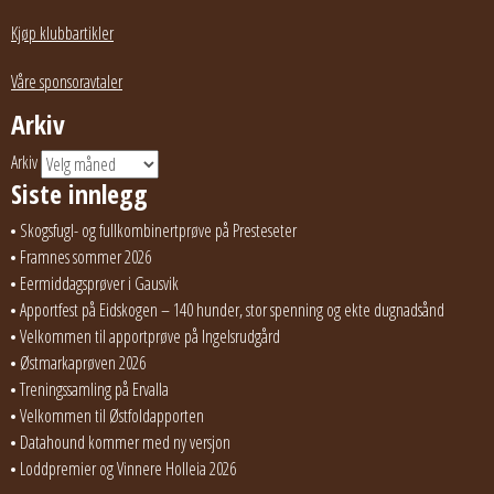
Kjøp klubbartikler
Våre sponsoravtaler
Arkiv
Arkiv
Siste innlegg
Skogsfugl- og fullkombinertprøve på Presteseter
Framnes sommer 2026
Eermiddagsprøver i Gausvik
Apportfest på Eidskogen – 140 hunder, stor spenning og ekte dugnadsånd
Velkommen til apportprøve på Ingelsrudgård
Østmarkaprøven 2026
Treningssamling på Ervalla
Velkommen til Østfoldapporten
Datahound kommer med ny versjon
Loddpremier og Vinnere Holleia 2026