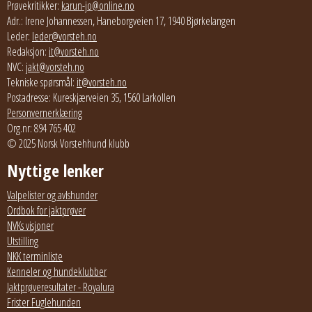
Prøvekritikker:
karun-jo@online.no
Adr.: Irene Johannessen, Haneborgveien 17, 1940 Bjørkelangen
Leder:
leder@vorsteh.no
Redaksjon:
it@vorsteh.no
NVC:
jakt@vorsteh.no
Tekniske spørsmål:
it@vorsteh.no
Postadresse: Kureskjærveien 35, 1560 Larkollen
Personvernerklæring
Org.nr: 894 765 402
© 2025 Norsk Vorstehhund klubb
Nyttige lenker
Valpelister og avlshunder
Ordbok for jaktprøver
NVKs visjoner
Utstilling
NKK terminliste
Kenneler og hundeklubber
Jaktprøveresultater - Royalura
Frister Fuglehunden