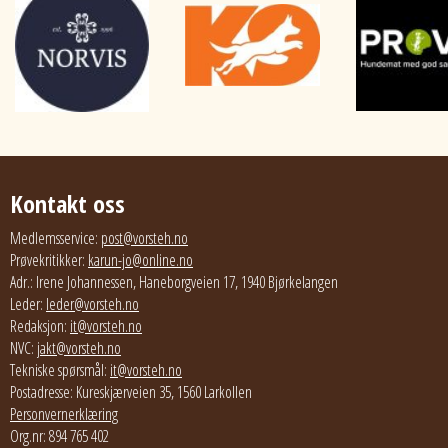
Kontakt oss
Medlemsservice:
post@vorsteh.no
Prøvekritikker:
karun-jo@online.no
Adr.: Irene Johannessen, Haneborgveien 17, 1940 Bjørkelangen
Leder:
leder@vorsteh.no
Redaksjon:
it@vorsteh.no
NVC:
jakt@vorsteh.no
Tekniske spørsmål:
it@vorsteh.no
Postadresse: Kureskjærveien 35, 1560 Larkollen
Personvernerklæring
Org.nr: 894 765 402