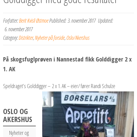
Forfatter:
Berit Kvisli Østmoe
Published:
3. november 2017
Updated:
6. november 2017
Category:
Distrikter
,
Nyheter på forside
,
Oslo/Akershus
På skogsfuglprøven i Nannestad fikk Golddigger 2 x
1. AK
Speldraget’s Golddigger – 2 x 1. AK – eier/ fører Randi Schulze
OSLO OG
AKERSHUS
Nyheter og