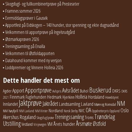
Skogsfugl- og fullkombinertprøve på Presteseter
Framnes sommer 2026
Eermiddagsprøver i Gausvik
Apportfest på Eidskogen – 140 hunder, stor spenning og ekte dugnadsånd
Velkommen til apportprøve på Ingelsrudgård
Østmarkaprøven 2026
Treningssamling på Ervalla
Velkommen til Østfoldapporten
Datahound kommer med ny versjon
Loddpremier og Vinnere Holleia 2026
Dette handler det mest om
Buskerud
Apportprøve
Avlsrådet
Apport
Buhol
DKRS
Agder
Avlspris
DKRS
Holleia
Finnmark
Fuglehunden
Hedmark
Hordaland
Hjerkinn
2021
Hovedstyret
Jaktprøve
NM
Jaktrådet
Lavland
Innlandet
Landssamling
Møre og Romsdal
OA
Oslo
Nordland
NVC
NM høyfjell
NM Lavland
NM Vinter
Norsk Derby
Oppdretterpris
Oppland
Trøndelag
Treningssamling
Akershus
Rogaland
Troms
Skogsfuglprøve
Utstilling
Årsmøte
Østfold
Årets hunder
VM
Vestland
Vinjevegen