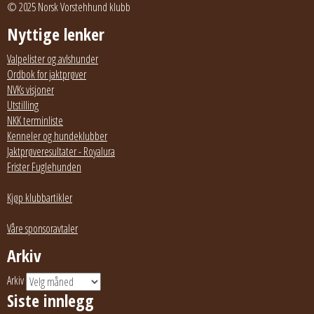
© 2025 Norsk Vorstehhund klubb
Nyttige lenker
Valpelister og avlshunder
Ordbok for jaktprøver
NVKs visjoner
Utstilling
NKK terminliste
Kenneler og hundeklubber
Jaktprøveresultater - Royalura
Frister Fuglehunden
Kjøp klubbartikler
Våre sponsoravtaler
Arkiv
Arkiv
Siste innlegg