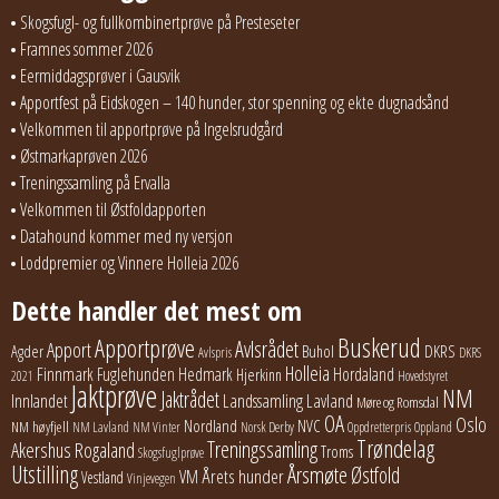
Skogsfugl- og fullkombinertprøve på Presteseter
Framnes sommer 2026
Eermiddagsprøver i Gausvik
Apportfest på Eidskogen – 140 hunder, stor spenning og ekte dugnadsånd
Velkommen til apportprøve på Ingelsrudgård
Østmarkaprøven 2026
Treningssamling på Ervalla
Velkommen til Østfoldapporten
Datahound kommer med ny versjon
Loddpremier og Vinnere Holleia 2026
Dette handler det mest om
Buskerud
Apportprøve
Avlsrådet
Apport
Buhol
DKRS
Agder
Avlspris
DKRS
Holleia
Finnmark
Fuglehunden
Hedmark
Hordaland
Hjerkinn
2021
Hovedstyret
Jaktprøve
NM
Jaktrådet
Lavland
Innlandet
Landssamling
Møre og Romsdal
OA
Oslo
Nordland
NVC
NM høyfjell
NM Lavland
NM Vinter
Norsk Derby
Oppdretterpris
Oppland
Trøndelag
Treningssamling
Akershus
Rogaland
Troms
Skogsfuglprøve
Utstilling
Årsmøte
Østfold
Årets hunder
VM
Vestland
Vinjevegen