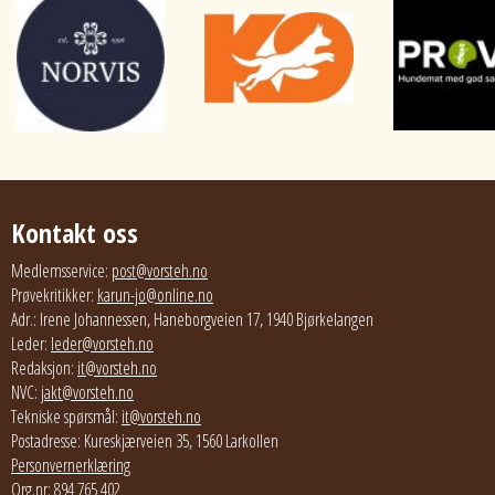
Kontakt oss
Medlemsservice:
post@vorsteh.no
Prøvekritikker:
karun-jo@online.no
Adr.: Irene Johannessen, Haneborgveien 17, 1940 Bjørkelangen
Leder:
leder@vorsteh.no
Redaksjon:
it@vorsteh.no
NVC:
jakt@vorsteh.no
Tekniske spørsmål:
it@vorsteh.no
Postadresse: Kureskjærveien 35, 1560 Larkollen
Personvernerklæring
Org.nr: 894 765 402