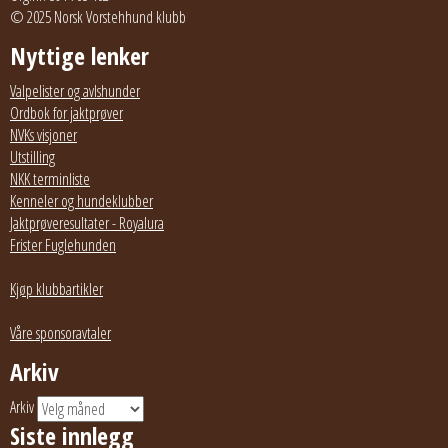
© 2025 Norsk Vorstehhund klubb
Nyttige lenker
Valpelister og avlshunder
Ordbok for jaktprøver
NVKs visjoner
Utstilling
NKK terminliste
Kenneler og hundeklubber
Jaktprøveresultater - Royalura
Frister Fuglehunden
Kjøp klubbartikler
Våre sponsoravtaler
Arkiv
Arkiv
Siste innlegg