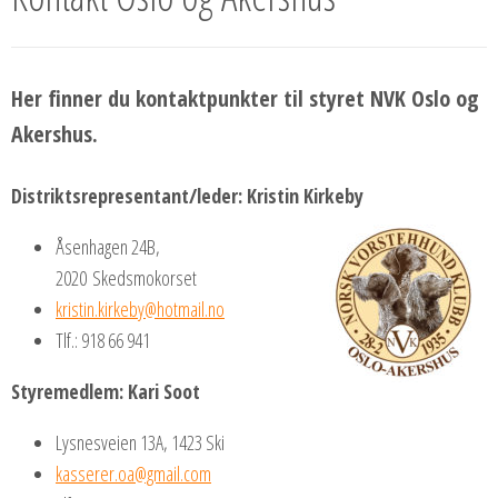
Her finner du kontaktpunkter til styret NVK Oslo og
Akershus.
Distriktsrepresentant/leder: Kristin Kirkeby
Åsenhagen 24B,
2020 Skedsmokorset
kristin.kirkeby@hotmail.no
Tlf.: 918 66 941
Styremedlem: Kari Soot
Lysnesveien 13A, 1423 Ski
kasserer.oa@gmail.com