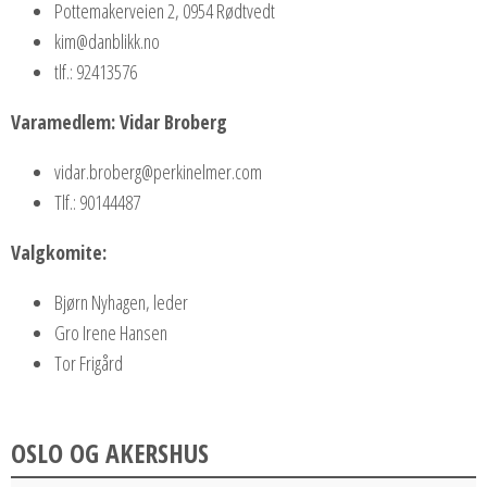
Pottemakerveien 2, 0954 Rødtvedt
kim@danblikk.no
tlf.: 92413576
Varamedlem: Vidar Broberg
vidar.broberg@perkinelmer.com
Tlf.: 90144487
Valgkomite:
Bjørn Nyhagen, leder
Gro Irene Hansen
Tor Frigård
OSLO OG AKERSHUS