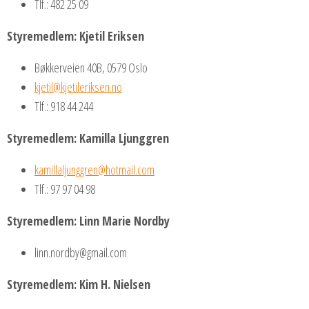
Tlf.: 482 25 09
Styre
medlem: Kjetil Eriksen
Bøkkerveien 40B, 0579 Oslo
kjetil@kjetileriksen.no
Tlf.: 918 44 244
Styremedlem: Kamilla Ljunggren
kamillaljunggren@hotmail.com
Tlf.: 97 97 04 98
Styremedlem: Linn Marie Nordby
linn.nordby@gmail.com
Styremedlem: Kim H. Nielsen