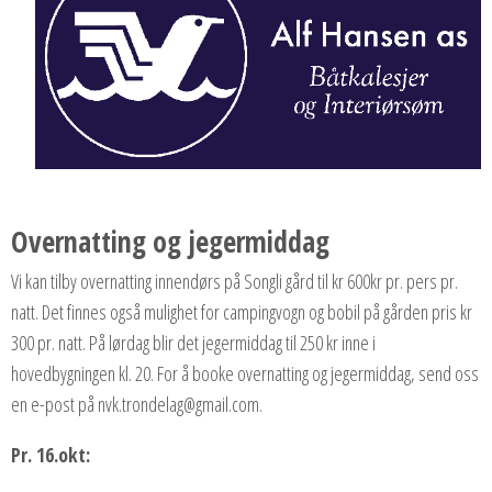
Overnatting og jegermiddag
Vi kan tilby overnatting innendørs på Songli gård til kr 600kr pr. pers pr.
natt. Det finnes også mulighet for campingvogn og bobil på gården pris kr
300 pr. natt. På lørdag blir det jegermiddag til 250 kr inne i
hovedbygningen kl. 20. For å booke overnatting og jegermiddag, send oss
en e-post på nvk.trondelag@gmail.com.
Pr. 16.okt: