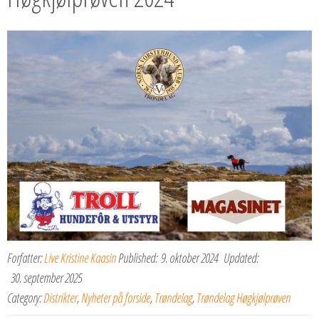
Forfatter:
Live Kristine Kaasin
Published:
9. oktober 2024
Updated:
30. september 2025
Category:
Distrikter
,
Nyheter på forside
,
Trøndelag
,
Trøndelag Høgkjølprøven