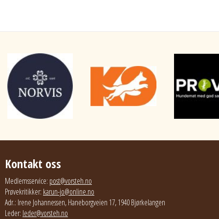
Kontakt oss
Medlemsservice:
post@vorsteh.no
Prøvekritikker:
karun-jo@online.no
Adr.: Irene Johannessen, Haneborgveien 17, 1940 Bjørkelangen
Leder:
leder@vorsteh.no