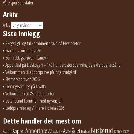
Våre sponsoravtaler
Arkiv
Arkiv
Siste innlegg
Skogsfugl- og fullkombinertprøve på Presteseter
Framnes sommer 2026
Eermiddagsprøver i Gausvik
Apportfest på Eidskogen – 140 hunder, stor spenning og ekte dugnadsånd
Velkommen til apportprøve på Ingelsrudgård
Østmarkaprøven 2026
Treningssamling på Ervalla
Velkommen til Østfoldapporten
Datahound kommer med ny versjon
Loddpremier og Vinnere Holleia 2026
Dette handler det mest om
Buskerud
Apportprøve
Avlsrådet
Apport
Buhol
DKRS
Agder
Avlspris
DKRS