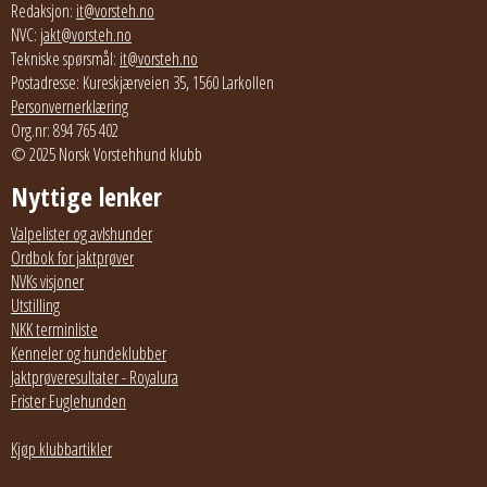
Redaksjon:
it@vorsteh.no
NVC:
jakt@vorsteh.no
Tekniske spørsmål:
it@vorsteh.no
Postadresse: Kureskjærveien 35, 1560 Larkollen
Personvernerklæring
Org.nr: 894 765 402
© 2025 Norsk Vorstehhund klubb
Nyttige lenker
Valpelister og avlshunder
Ordbok for jaktprøver
NVKs visjoner
Utstilling
NKK terminliste
Kenneler og hundeklubber
Jaktprøveresultater - Royalura
Frister Fuglehunden
Kjøp klubbartikler