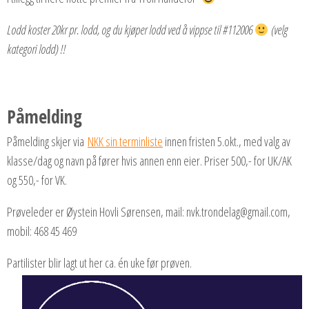
Lodd koster 20kr pr. lodd
, og du kjøper lodd ved å vippse til #112006
(velg
kategori lodd) !!
Påmelding
Påmelding skjer via
NKK sin terminliste
innen fristen 5.okt., med valg av
klasse/dag og navn på fører hvis annen enn eier. Priser 500,- for UK/AK
og 550,- for VK.
Prøveleder er Øystein Hovli Sørensen, mail: nvk.trondelag@gmail.com,
mobil: 468 45 469
Partilister blir lagt ut her ca. én uke før prøven.