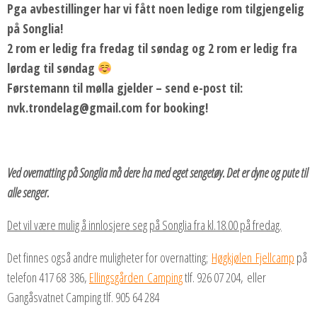
Pga avbestillinger har vi fått noen ledige rom tilgjengelig
på Songlia!
2 rom er ledig fra fredag til søndag og 2 rom er ledig fra
lørdag til søndag
Førstemann til mølla gjelder – send e-post til:
nvk.trondelag@gmail.com for booking!
Ved overnatting på Songlia må dere ha med eget sengetøy. Det er dyne og pute til
alle senger.
Det vil være mulig å innlosjere seg på Songlia fra kl.18.00 på fredag.
Det finnes også andre muligheter for overnatting;
Høgkjølen Fjellcamp
på
telefon 417 68 386,
Ellingsgården Camping
tlf. 926 07 204, eller
Gangåsvatnet Camping tlf. 905 64 284