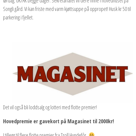
lørdag. UK/AK begge dager. Sekretariatet vil dere finne i hovedhuset på
Songli gård. Vi kan friste med varm kjøttsuppe på oppropet! Husk kr 50 til
parkering i fjellet.
Det vil også bli loddsalg og lotteri med flotte premier!
Hovedpremie er gavekort på Magasinet til 2000kr!
I tillegg til flere flotte premier fra Troll Hundefôr