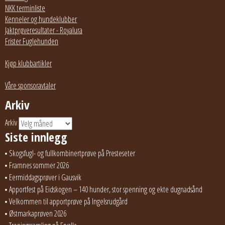
NKK terminliste
Kenneler og hundeklubber
Jaktprøveresultater - Royalura
Frister Fuglehunden
Kjøp klubbartikler
Våre sponsoravtaler
Arkiv
Arkiv
Siste innlegg
Skogsfugl- og fullkombinertprøve på Presteseter
Framnes sommer 2026
Eermiddagsprøver i Gausvik
Apportfest på Eidskogen – 140 hunder, stor spenning og ekte dugnadsånd
Velkommen til apportprøve på Ingelsrudgård
Østmarkaprøven 2026