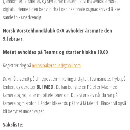
gjennomført årsmøtet, og styret har bestemt at vi må avholde møtet
digitalt. I denne tiden bør vi bidra i den nasjonale dugnaden ved å ikke
samle folk unødvendig.
Norsk Vorstehhundklubb O/A avholder årsmøte den
9.februar.
Møtet avholdes på Teams og starter klokka 19.00
Registrer deg på
nvkosloakershus@gmail.com
Du vil få tilsendt på din epost en innkalling til digitalt Teamsmøte. Trykk på
lenken, og deretter
BLI MED.
Du kan benytte en PC eller Mac med
kamera og lyd, eller mobiltelefonen din. Du styrer selv når du har på
kamera og mikrofon. Hånden klikker du på for å få taletid. Hånden vil også
bli benyttet under valget.
Saksliste: