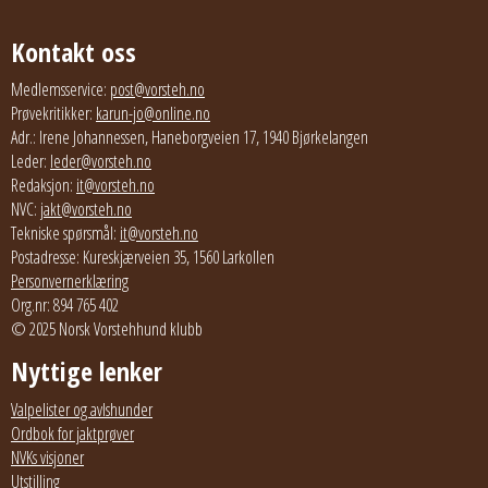
Kontakt oss
Medlemsservice:
post@vorsteh.no
Prøvekritikker:
karun-jo@online.no
Adr.: Irene Johannessen, Haneborgveien 17, 1940 Bjørkelangen
Leder:
leder@vorsteh.no
Redaksjon:
it@vorsteh.no
NVC:
jakt@vorsteh.no
Tekniske spørsmål:
it@vorsteh.no
Postadresse: Kureskjærveien 35, 1560 Larkollen
Personvernerklæring
Org.nr: 894 765 402
© 2025 Norsk Vorstehhund klubb
Nyttige lenker
Valpelister og avlshunder
Ordbok for jaktprøver
NVKs visjoner
Utstilling