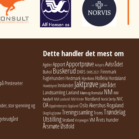
Dette handler det mest om
Apportprøve
Avlsrådet
Apport
Agder
Avlspris
Buskerud
Finnmark
Buhol
DKRS
DKRS 2021
Holleia
Fuglehunden
Hedmark
Hordaland
Hjerkinn
Jaktprøve
på Presteseter
Jaktrådet
Innlandet
Hovedstyret
NM
Lavland
Landssamling
Møre og Romsdal
NM
Nordland
NVC
høyfjell
NM Lavland
NM Vinter
Norsk Derby
OA
Oslo Akershus
Rogaland
der, stor spenning og
Oppdretterpris
Oppland
Trøndelag
Treningssamling
Troms
Skogsfuglprøve
Utstilling
gelsrudgård
Årets hunder
VM
Vestland
Vinjevegen
Årsmøte
Østfold