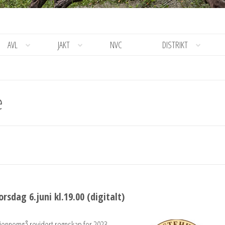
AVL
JAKT
NVC
DISTRIKT
e
sdag 6.juni kl.19.00 (digitalt)
gjennomgå revidert regnskap for 2023.