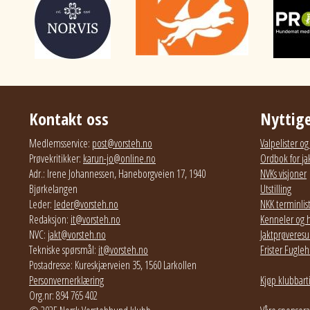
Kontakt oss
Nyttige
Medlemsservice:
post@vorsteh.no
Valpelister o
Prøvekritikker:
karun-jo@online.no
Ordbok for ja
Adr.: Irene Johannessen, Haneborgveien 17, 1940
NVKs visjoner
Bjørkelangen
Utstilling
Leder:
leder@vorsteh.no
NKK terminlis
Redaksjon:
it@vorsteh.no
Kenneler og 
NVC:
jakt@vorsteh.no
Jaktprøveresul
Tekniske spørsmål:
it@vorsteh.no
Frister Fugl
Postadresse: Kureskjærveien 35, 1560 Larkollen
Personvernerklæring
Kjøp klubbart
Org.nr: 894 765 402