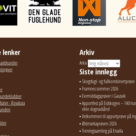
 lenker
Arkiv
g avlshunder
Arkiv
ktprøver
Siste innlegg
Skogsfugl- og fullkombinertprøve 
Framnes sommer 2026
te
Eermiddagsprøver i Gausvik
hundeklubber
tater - Royalura
Apportfest på Eidskogen – 140 hun
ekte dugnadsånd
ehunden
Velkommen til apportprøve på In
ikler
Østmarkaprøven 2026
Treningssamling på Ervalla