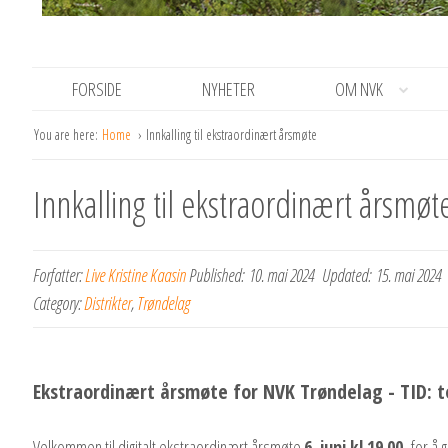
FORSIDE
NYHETER
OM NVK
You are here:
Home
Innkalling til ekstraordinært årsmøte
Innkalling til ekstraordinært årsmøt
Forfatter:
Live Kristine Kaasin
Published:
10. mai 2024
Updated:
15. mai 2024
Category:
Distrikter
,
Trøndelag
Ekstraordinært årsmøte for NVK Trøndelag - TID: tor
Velkommen til digitalt ekstraordinært årsmøte
6. juni kl.19.00
for å 