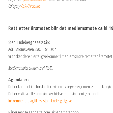
Category:
Oslo/Akershus
Rett etter årsmøtet blir det medlemsmøte ca kl 19
Sted: Lindeberg besøksgård
Adr: Strømsveien 350, 1081 Oslo
Vi ønsker dere hjertelig velkomne til medlemsmøte rett etter årsmøtet
Medlemsmøtet starter ca kl 19.45.
Agenda er :
Det er kommet inn forslag til revisjon av prøvereglementet for jaktprøve
Det er viktig at alle som ønsker bidrar med sin mening om dette.
Innkomne forslag til revisjon, Endelig utgave
Håper mange ser dette som viktig og møter opp!