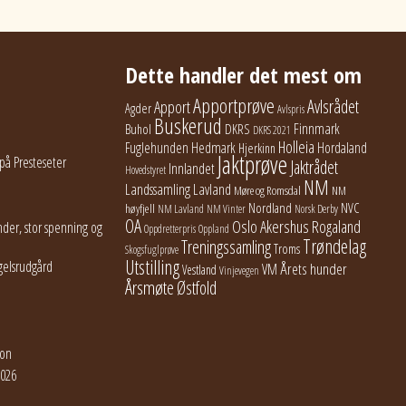
Dette handler det mest om
Apportprøve
Avlsrådet
Apport
Agder
Avlspris
Buskerud
Finnmark
Buhol
DKRS
DKRS 2021
Holleia
Fuglehunden
Hedmark
Hordaland
Hjerkinn
Jaktprøve
på Presteseter
Jaktrådet
Innlandet
Hovedstyret
NM
Lavland
Landssamling
Møre og Romsdal
NM
Nordland
NVC
høyfjell
NM Lavland
NM Vinter
Norsk Derby
OA
Oslo Akershus
Rogaland
der, stor spenning og
Oppdretterpris
Oppland
Trøndelag
Treningssamling
Troms
Skogsfuglprøve
Utstilling
gelsrudgård
Årets hunder
VM
Vestland
Vinjevegen
Årsmøte
Østfold
jon
2026