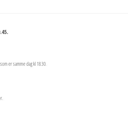
.45.
 som er samme dag kl 18.30.
r.