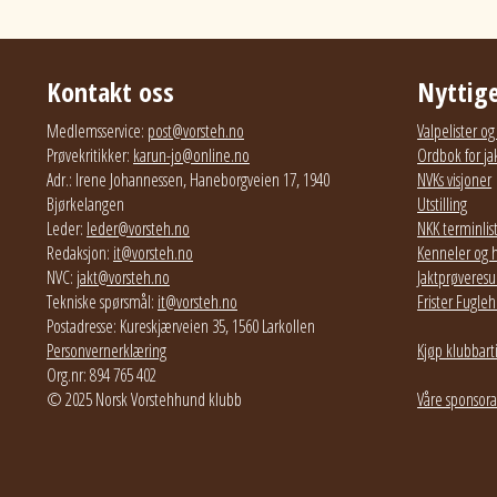
Kontakt oss
Nyttige
Medlemsservice:
post@vorsteh.no
Valpelister o
Prøvekritikker:
karun-jo@online.no
Ordbok for ja
Adr.: Irene Johannessen, Haneborgveien 17, 1940
NVKs visjoner
Bjørkelangen
Utstilling
Leder:
leder@vorsteh.no
NKK terminlis
Redaksjon:
it@vorsteh.no
Kenneler og 
NVC:
jakt@vorsteh.no
Jaktprøveresul
Tekniske spørsmål:
it@vorsteh.no
Frister Fugl
Postadresse: Kureskjærveien 35, 1560 Larkollen
Personvernerklæring
Kjøp klubbart
Org.nr: 894 765 402
© 2025 Norsk Vorstehhund klubb
Våre sponsora