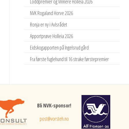
Loddpremier og Vinnere Holleia 2026
NVK Rogaland Horve 2026
Ronja er ny i Avlsrådet
Apportprøve Holleia 2026
Eidskogapporten på Ingelsrud gård
Fra første fuglehund til 16 strake førstepremier
Bli NVK-sponsor!
post@vorsteh.no