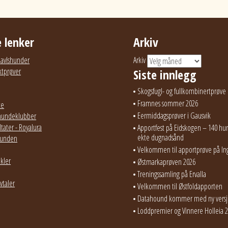
 lenker
Arkiv
g avlshunder
Arkiv
ktprøver
Siste innlegg
Skogsfugl- og fullkombinertprøve 
Framnes sommer 2026
te
Eermiddagsprøver i Gausvik
hundeklubber
tater - Royalura
Apportfest på Eidskogen – 140 hun
ekte dugnadsånd
ehunden
Velkommen til apportprøve på In
ikler
Østmarkaprøven 2026
Treningssamling på Ervalla
vtaler
Velkommen til Østfoldapporten
Datahound kommer med ny vers
Loddpremier og Vinnere Holleia 