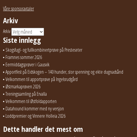
Våre sponsoravtaler
Arkiv
Arkiv
Siste innlegg
Skogsfugl- og fullkombinertprøve på Presteseter
Framnes sommer 2026
Eermiddagsprøver i Gausvik
Apportfest på Eidskogen – 140 hunder, stor spenning og ekte dugnadsånd
Velkommen til apportprøve på Ingelsrudgård
Østmarkaprøven 2026
Treningssamling på Ervalla
Velkommen til Østfoldapporten
Datahound kommer med ny versjon
Loddpremier og Vinnere Holleia 2026
Dette handler det mest om