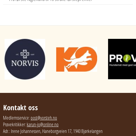
Kontakt oss
Medlemsservice:
post@vorsteh.no
Prøvekritikker:
karun-jo@online.no
Adr.: Irene Johannessen, Haneborgveien 17, 1940 Bjørkelangen