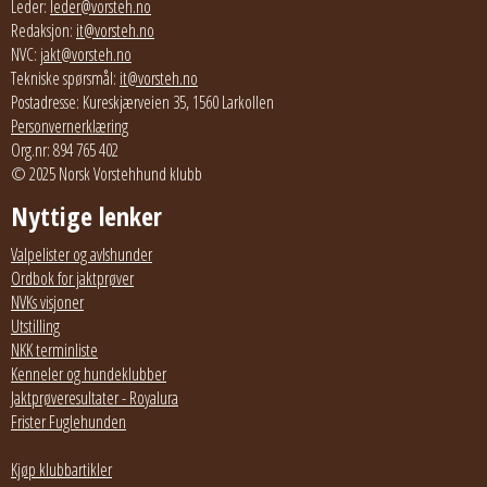
Leder:
leder@vorsteh.no
Redaksjon:
it@vorsteh.no
NVC:
jakt@vorsteh.no
Tekniske spørsmål:
it@vorsteh.no
Postadresse: Kureskjærveien 35, 1560 Larkollen
Personvernerklæring
Org.nr: 894 765 402
© 2025 Norsk Vorstehhund klubb
Nyttige lenker
Valpelister og avlshunder
Ordbok for jaktprøver
NVKs visjoner
Utstilling
NKK terminliste
Kenneler og hundeklubber
Jaktprøveresultater - Royalura
Frister Fuglehunden
Kjøp klubbartikler