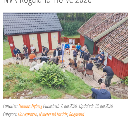
Forfatter:
Thomas Nyberg
Published:
7. juli 2026
Updated:
13. juli 2026
Category:
Horveprøven
,
Nyheter på forside
,
Rogaland