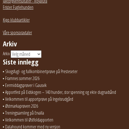
Jaktprøveresultater - Royalura
Frister Fuglehunden
Kjøp klubbartikler
Våre sponsoravtaler
Arkiv
Arkiv
Siste innlegg
Skogsfugl- og fullkombinertprøve på Presteseter
Framnes sommer 2026
Eermiddagsprøver i Gausvik
Apportfest på Eidskogen – 140 hunder, stor spenning og ekte dugnadsånd
Velkommen til apportprøve på Ingelsrudgård
Østmarkaprøven 2026
Treningssamling på Ervalla
Velkommen til Østfoldapporten
Datahound kommer med ny versjon