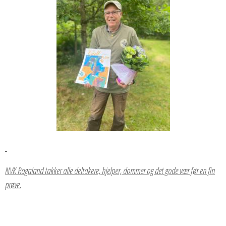
NVK Rogaland takker alle deltakere, hjelper, dommer og det gode vær før en fin
prøve.