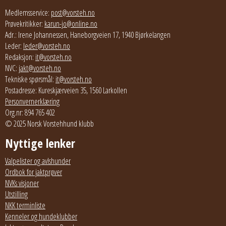
Medlemsservice:
post@vorsteh.no
Prøvekritikker:
karun-jo@online.no
Adr.: Irene Johannessen, Haneborgveien 17, 1940 Bjørkelangen
Leder:
leder@vorsteh.no
Redaksjon:
it@vorsteh.no
NVC:
jakt@vorsteh.no
Tekniske spørsmål:
it@vorsteh.no
Postadresse: Kureskjærveien 35, 1560 Larkollen
Personvernerklæring
Org.nr: 894 765 402
© 2025 Norsk Vorstehhund klubb
Nyttige lenker
Valpelister og avlshunder
Ordbok for jaktprøver
NVKs visjoner
Utstilling
NKK terminliste
Kenneler og hundeklubber