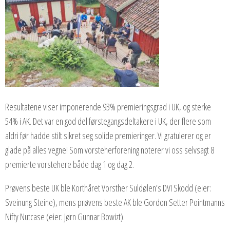
Resultatene viser imponerende 93% premieringsgrad i UK, og sterke
54% i AK. Det var en god del førstegangsdeltakere i UK, der flere som
aldri før hadde stilt sikret seg solide premieringer. Vi gratulerer og er
glade på alles vegne! Som vorsteherforening noterer vi oss selvsagt 8
premierte vorstehere både dag 1 og dag 2.
Prøvens beste UK ble Korthåret Vorsther Suldølen’s DVI Skodd (eier:
Sveinung Steine), mens prøvens beste AK ble Gordon Setter Pointmanns
Nifty Nutcase (eier: Jørn Gunnar Bowizt).