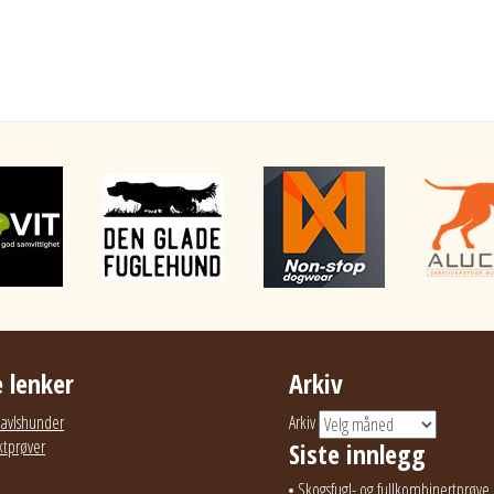
 lenker
Arkiv
g avlshunder
Arkiv
ktprøver
Siste innlegg
Skogsfugl- og fullkombinertprøve 