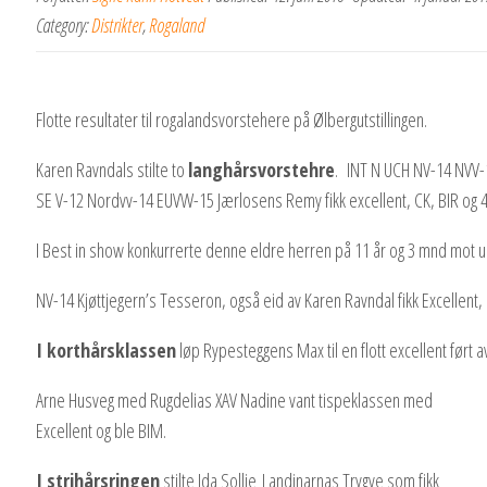
Category:
Distrikter
,
Rogaland
Flotte resultater til rogalandsvorstehere på Ølbergutstillingen.
Karen Ravndals stilte to
langhårsvorstehre
. INT N UCH NV-14 NVV
SE V-12 Nordvv-14 EUVW-15 Jærlosens Remy fikk excellent, CK, BIR og 4
I Best in show konkurrerte denne eldre herren på 11 år og 3 mnd mot un
NV-14 Kjøttjegern’s Tesseron, også eid av Karen Ravndal fikk Excellent,
I korthårsklassen
løp Rypesteggens Max til en flott excellent ført 
Arne Husveg med Rugdelias XAV Nadine vant tispeklassen med
Excellent og ble BIM.
I strihårsringen
stilte Ida Sollie Landinarnas Trygve som fikk