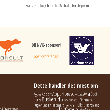
Fra første fuglehund til 16 strake førstepremier
Bli NVK-sponsor!
post@vorsteh.no
Dette handler det mest om
Apportprøve
Avlsrådet
Apport
Agder
Avlspris
Buskerud
Finnmark
Buhol
DKRS
DKRS 2021
Holleia
Fuglehunden
Hedmark
Hordaland
Hjerkinn
Jaktprøve
på Presteseter