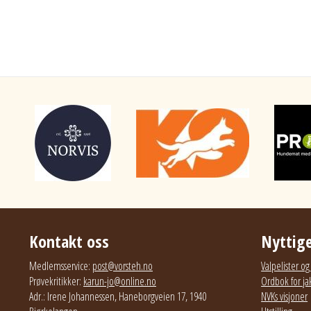
Kontakt oss
Nyttige
Medlemsservice:
post@vorsteh.no
Valpelister o
Prøvekritikker:
karun-jo@online.no
Ordbok for ja
Adr.: Irene Johannessen, Haneborgveien 17, 1940
NVKs visjoner