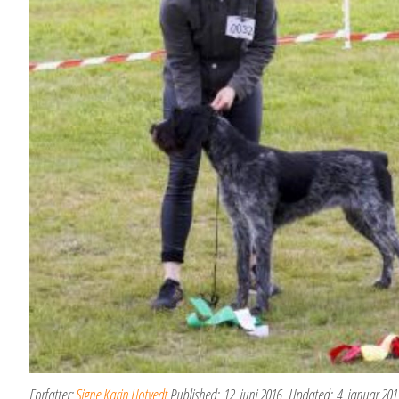
Forfatter:
Signe Karin Hotvedt
Published:
12. juni 2016
Updated:
4. januar 201