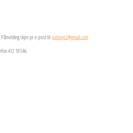
. Påmelding skjer pr e-post til:
jonterje2@gmail.com
efon 412 18 546