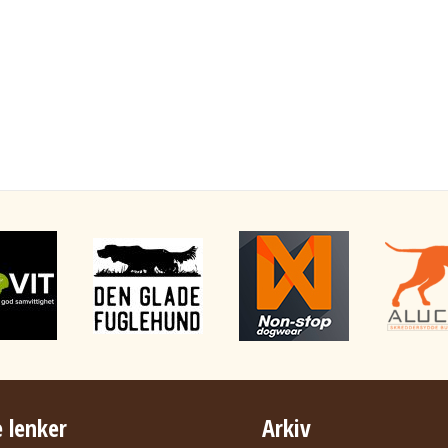
 lenker
Arkiv