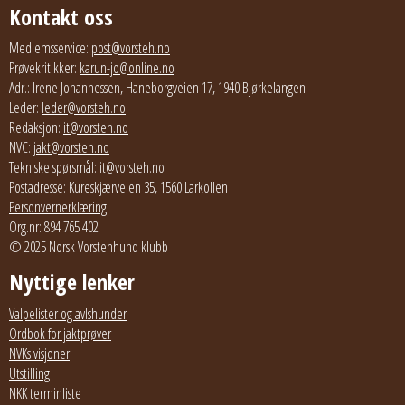
Kontakt oss
Medlemsservice:
post@vorsteh.no
Prøvekritikker:
karun-jo@online.no
Adr.: Irene Johannessen, Haneborgveien 17, 1940 Bjørkelangen
Leder:
leder@vorsteh.no
Redaksjon:
it@vorsteh.no
NVC:
jakt@vorsteh.no
Tekniske spørsmål:
it@vorsteh.no
Postadresse: Kureskjærveien 35, 1560 Larkollen
Personvernerklæring
Org.nr: 894 765 402
© 2025 Norsk Vorstehhund klubb
Nyttige lenker
Valpelister og avlshunder
Ordbok for jaktprøver
NVKs visjoner
Utstilling
NKK terminliste