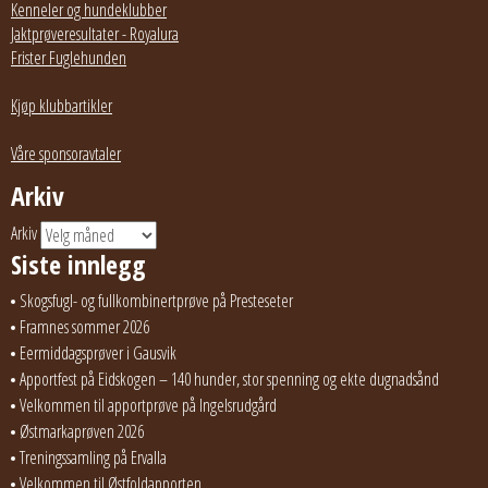
Kenneler og hundeklubber
Jaktprøveresultater - Royalura
Frister Fuglehunden
Kjøp klubbartikler
Våre sponsoravtaler
Arkiv
Arkiv
Siste innlegg
Skogsfugl- og fullkombinertprøve på Presteseter
Framnes sommer 2026
Eermiddagsprøver i Gausvik
Apportfest på Eidskogen – 140 hunder, stor spenning og ekte dugnadsånd
Velkommen til apportprøve på Ingelsrudgård
Østmarkaprøven 2026
Treningssamling på Ervalla
Velkommen til Østfoldapporten