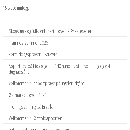
15 siste innlegg:
Skogsfugl- og fullkombinertprøve på Presteseter
Framnes sommer 2026
Eermiddagsprøver i Gausvik
Apportfest på Eidskogen – 140 hunder, stor spenning og ekte
dugnadsånd
Velkommen til apportprøve på Ingelsrudgård
Østmarkaprøven 2026
Treningssamling på Ervalla
Velkommen til Østfoldapporten
Datahound kommer med ny versjon