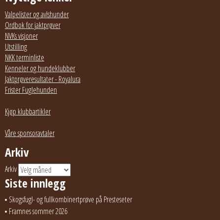
Valpelister og avlshunder
Ordbok for jaktprøver
NVKs visjoner
Utstilling
NKK terminliste
Kenneler og hundeklubber
Jaktprøveresultater - Royalura
Frister Fuglehunden
Kjøp klubbartikler
Våre sponsoravtaler
Arkiv
Arkiv
Siste innlegg
Skogsfugl- og fullkombinertprøve på Presteseter
Framnes sommer 2026