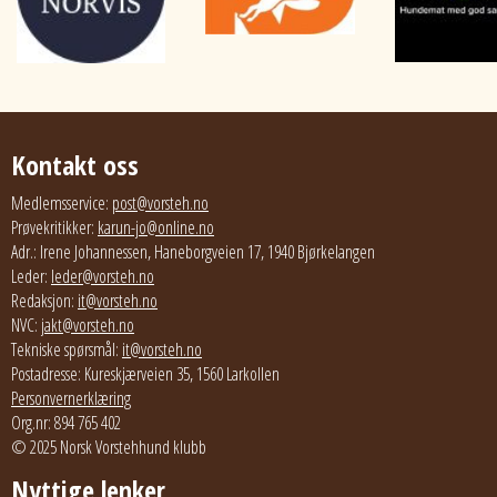
Kontakt oss
Medlemsservice:
post@vorsteh.no
Prøvekritikker:
karun-jo@online.no
Adr.: Irene Johannessen, Haneborgveien 17, 1940 Bjørkelangen
Leder:
leder@vorsteh.no
Redaksjon:
it@vorsteh.no
NVC:
jakt@vorsteh.no
Tekniske spørsmål:
it@vorsteh.no
Postadresse: Kureskjærveien 35, 1560 Larkollen
Personvernerklæring
Org.nr: 894 765 402
© 2025 Norsk Vorstehhund klubb
Nyttige lenker