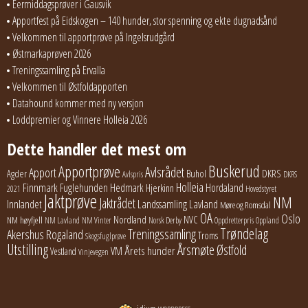
Eermiddagsprøver i Gausvik
Apportfest på Eidskogen – 140 hunder, stor spenning og ekte dugnadsånd
Velkommen til apportprøve på Ingelsrudgård
Østmarkaprøven 2026
Treningssamling på Ervalla
Velkommen til Østfoldapporten
Datahound kommer med ny versjon
Loddpremier og Vinnere Holleia 2026
Dette handler det mest om
Buskerud
Apportprøve
Avlsrådet
Apport
Buhol
DKRS
Agder
Avlspris
DKRS
Holleia
Finnmark
Fuglehunden
Hedmark
Hordaland
Hjerkinn
2021
Hovedstyret
Jaktprøve
NM
Jaktrådet
Lavland
Innlandet
Landssamling
Møre og Romsdal
OA
Oslo
Nordland
NVC
NM høyfjell
NM Lavland
NM Vinter
Norsk Derby
Oppdretterpris
Oppland
Trøndelag
Treningssamling
Akershus
Rogaland
Troms
Skogsfuglprøve
Utstilling
Årsmøte
Østfold
Årets hunder
VM
Vestland
Vinjevegen