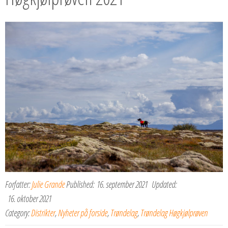
Forfatter:
Julie Grande
Published:
16. september 2021
Updated:
16. oktober 2021
Category:
Distrikter
,
Nyheter på forside
,
Trøndelag
,
Trøndelag Høgkjølprøven