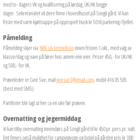
med to- dagers VK og kvalifisering på lørdag. UK/AK begge
dager. Sekretariatet vil dere finne i hovedhuset på Songli gård. Vi kan
friste med varm kjøttsuppe på oppropet! Husk kr 50 til parkering i fjellet.
Påmelding
Påmelding skjer via
NKK sin terminliste
innen fristen 1.okt., med valg av
klasse/dag og navn på fører hvis annen enn eier. Priser 450,- for UK/AK
og 500,- for VK.
Prøveleder er Geir Sve, mail
geirsve1@gmail.com
, mobil 416 05 505
(best med SMS)
Partilister blir lagt ut her ca en uke før prøven.
Overnatting og jegermiddag
Vi kan tilby overnatting innendørs på Songli gård til kr 450 pr. pers pr. natt.
Det finnes også mulighet for campingvogn og bobil på gården pris kr 300