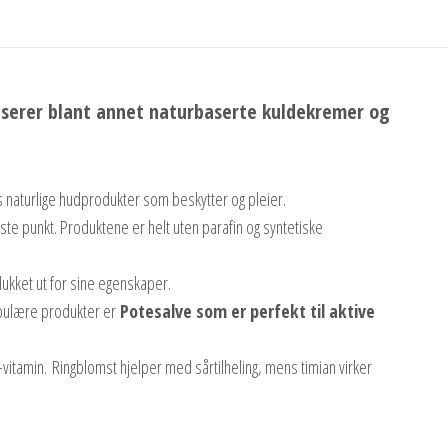
duserer blant annet naturbaserte kuldekremer og
rvis naturlige hudprodukter som beskytter og pleier.
ste punkt. Produktene er helt uten parafin og syntetiske
plukket ut for sine egenskaper.
opulære produkter er
Potesalve som er perfekt til aktive
-vitamin. Ringblomst hjelper med sårtilheling, mens timian virker