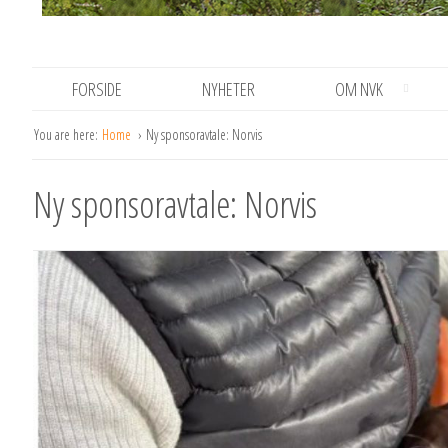
FORSIDE
NYHETER
OM NVK
You are here:
Home
Ny sponsoravtale: Norvis
Ny sponsoravtale: Norvis