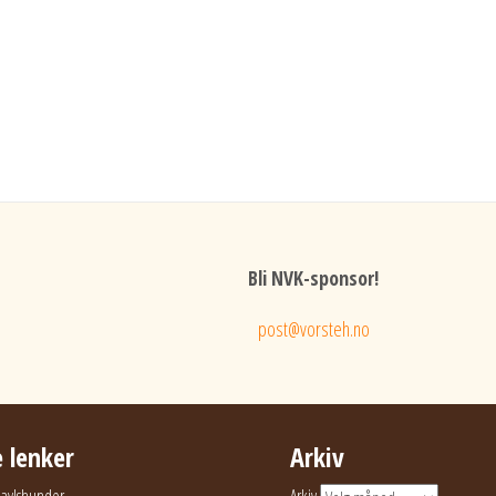
Bli NVK-sponsor!
post@vorsteh.no
 lenker
Arkiv
g avlshunder
Arkiv