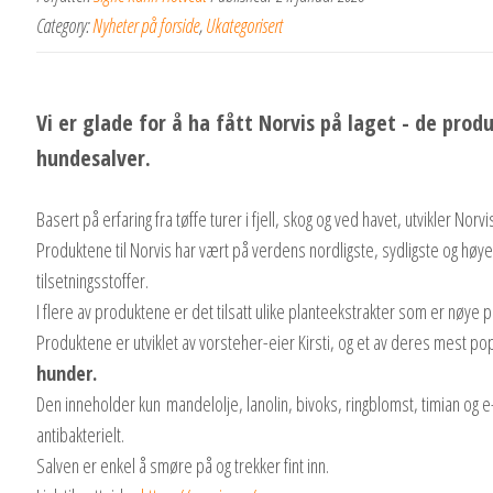
Category:
Nyheter på forside
,
Ukategorisert
Vi er glade for å ha fått Norvis på laget - de pro
hundesalver.
Basert på erfaring fra tøffe turer i fjell, skog og ved havet, utvikler No
Produktene til Norvis har vært på verdens nordligste, sydligste og høye
tilsetningsstoffer.
I flere av produktene er det tilsatt ulike planteekstrakter som er nøye 
Produktene er utviklet av vorsteher-eier Kirsti, og et av deres mest p
hunder.
Den inneholder kun mandelolje, lanolin, bivoks, ringblomst, timian og e
antibakterielt.
Salven er enkel å smøre på og trekker fint inn.