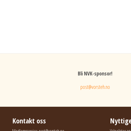
Bli NVK-sponsor!
post@vorsteh.no
Kontakt oss
Nyttige
Medlemsservice:
post@vorsteh.no
Valpelister o