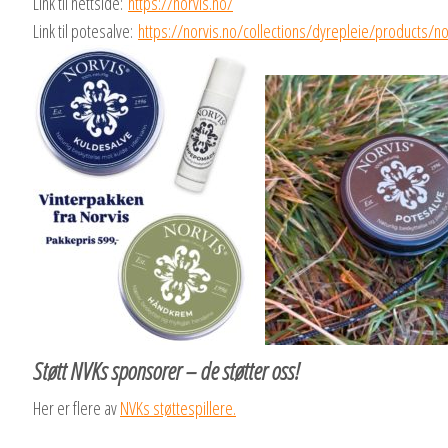
Link til nettside:
https://norvis.no/
Link til potesalve:
https://norvis.no/
collections/dyrepleie/
products/no
Støtt NVKs sponsorer – de støtter oss!
Her er flere av
NVKs støttespillere.